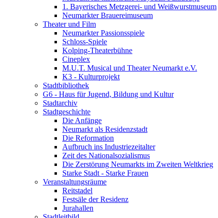
1. Bayerisches Metzgerei- und Weißwurstmuseum
Neumarkter Brauereimuseum
Theater und Film
Neumarkter Passionsspiele
Schloss-Spiele
Kolping-Theaterbühne
Cineplex
M.U.T. Musical und Theater Neumarkt e.V.
K3 - Kulturprojekt
Stadtbibliothek
G6 - Haus für Jugend, Bildung und Kultur
Stadtarchiv
Stadtgeschichte
Die Anfänge
Neumarkt als Residenzstadt
Die Reformation
Aufbruch ins Industriezeitalter
Zeit des Nationalsozialismus
Die Zerstörung Neumarkts im Zweiten Weltkrieg
Starke Stadt - Starke Frauen
Veranstaltungsräume
Reitstadel
Festsäle der Residenz
Jurahallen
Stadtleitbild