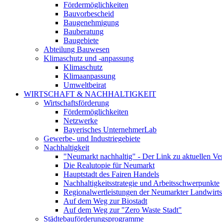
Fördermöglichkeiten
Bauvorbescheid
Baugenehmigung
Bauberatung
Baugebiete
Abteilung Bauwesen
Klimaschutz und -anpassung
Klimaschutz
Klimaanpassung
Umweltbeirat
WIRTSCHAFT & NACHHALTIGKEIT
Wirtschaftsförderung
Fördermöglichkeiten
Netzwerke
Bayerisches UnternehmerLab
Gewerbe- und Industriegebiete
Nachhaltigkeit
"Neumarkt nachhaltig" - Der Link zu aktuellen Ve
Die Realutopie für Neumarkt
Hauptstadt des Fairen Handels
Nachhaltigkeitsstrategie und Arbeitsschwerpunkte
Regionalwertleistungen der Neumarkter Landwirts
Auf dem Weg zur Biostadt
Auf dem Weg zur "Zero Waste Stadt"
Städtebauförderungsprogramme