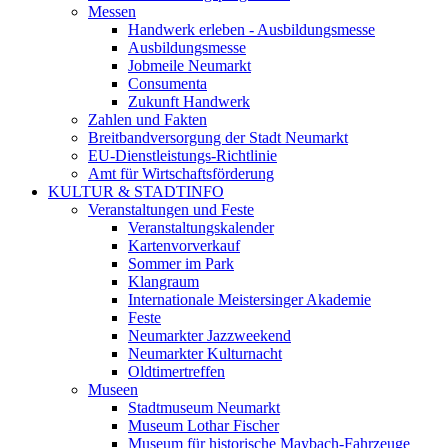
Messen
Handwerk erleben - Ausbildungsmesse
Ausbildungsmesse
Jobmeile Neumarkt
Consumenta
Zukunft Handwerk
Zahlen und Fakten
Breitbandversorgung der Stadt Neumarkt
EU-Dienstleistungs-Richtlinie
Amt für Wirtschaftsförderung
KULTUR & STADTINFO
Veranstaltungen und Feste
Veranstaltungskalender
Kartenvorverkauf
Sommer im Park
Klangraum
Internationale Meistersinger Akademie
Feste
Neumarkter Jazzweekend
Neumarkter Kulturnacht
Oldtimertreffen
Museen
Stadtmuseum Neumarkt
Museum Lothar Fischer
Museum für historische Maybach-Fahrzeuge