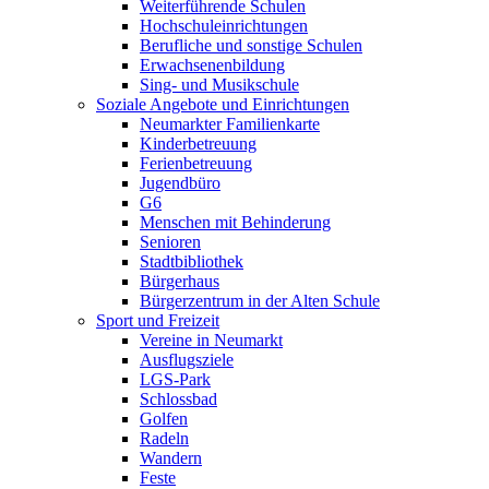
Weiterführende Schulen
Hochschuleinrichtungen
Berufliche und sonstige Schulen
Erwachsenenbildung
Sing- und Musikschule
Soziale Angebote und Einrichtungen
Neumarkter Familienkarte
Kinderbetreuung
Ferienbetreuung
Jugendbüro
G6
Menschen mit Behinderung
Senioren
Stadtbibliothek
Bürgerhaus
Bürgerzentrum in der Alten Schule
Sport und Freizeit
Vereine in Neumarkt
Ausflugsziele
LGS-Park
Schlossbad
Golfen
Radeln
Wandern
Feste