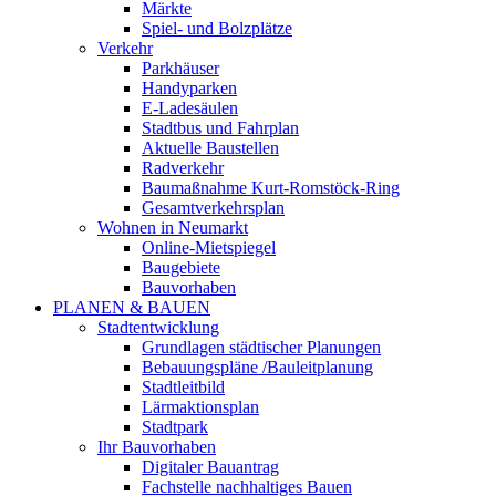
Märkte
Spiel- und Bolzplätze
Verkehr
Parkhäuser
Handyparken
E-Ladesäulen
Stadtbus und Fahrplan
Aktuelle Baustellen
Radverkehr
Baumaßnahme Kurt-Romstöck-Ring
Gesamtverkehrsplan
Wohnen in Neumarkt
Online-Mietspiegel
Baugebiete
Bauvorhaben
PLANEN & BAUEN
Stadtentwicklung
Grundlagen städtischer Planungen
Bebauungspläne /Bauleitplanung
Stadtleitbild
Lärmaktionsplan
Stadtpark
Ihr Bauvorhaben
Digitaler Bauantrag
Fachstelle nachhaltiges Bauen