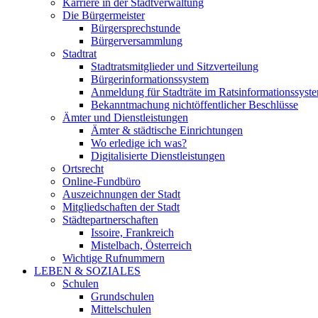
Karriere in der Stadtverwaltung
Die Bürgermeister
Bürgersprechstunde
Bürgerversammlung
Stadtrat
Stadtratsmitglieder und Sitzverteilung
Bürgerinformationssystem
Anmeldung für Stadträte im Ratsinformationssyst
Bekanntmachung nichtöffentlicher Beschlüsse
Ämter und Dienstleistungen
Ämter & städtische Einrichtungen
Wo erledige ich was?
Digitalisierte Dienstleistungen
Ortsrecht
Online-Fundbüro
Auszeichnungen der Stadt
Mitgliedschaften der Stadt
Städtepartnerschaften
Issoire, Frankreich
Mistelbach, Österreich
Wichtige Rufnummern
LEBEN & SOZIALES
Schulen
Grundschulen
Mittelschulen