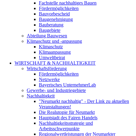
Fachstelle nachhaltiges Bauen
Fördermöglichkeiten
Bauvorbescheid
Baugenehmigung
Bauberatung
Baugebiete
Abteilung Bauwesen
Klimaschutz und -anpassung
Klimaschutz
Klimaanpassung
Umweltbeirat
WIRTSCHAFT & NACHHALTIGKEIT
Wirtschaftsförderung
Fördermöglichkeiten
Netzwerke
Bayerisches UnternehmerLab
Gewerbe- und Industriegebiete
Nachhaltigkeit
"Neumarkt nachhaltig" - Der Link zu aktuellen
Veranstaltungen!
Die Realutopie für Neumarkt
Hauptstadt des Fairen Handels
Nachhaltigkeitsstrategie und
Arbeitsschwerpunkte
Regionalwertleistungen der Neumarkter