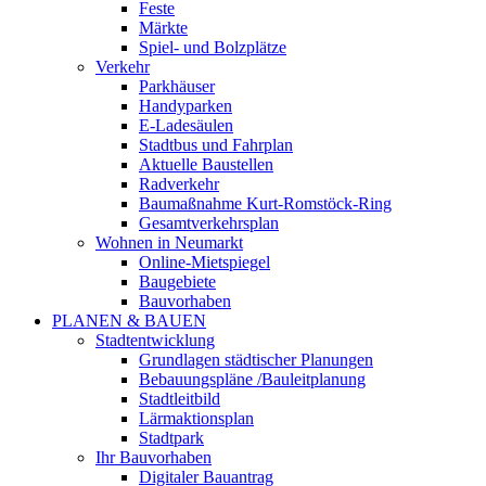
Feste
Märkte
Spiel- und Bolzplätze
Verkehr
Parkhäuser
Handyparken
E-Ladesäulen
Stadtbus und Fahrplan
Aktuelle Baustellen
Radverkehr
Baumaßnahme Kurt-Romstöck-Ring
Gesamtverkehrsplan
Wohnen in Neumarkt
Online-Mietspiegel
Baugebiete
Bauvorhaben
PLANEN & BAUEN
Stadtentwicklung
Grundlagen städtischer Planungen
Bebauungspläne /Bauleitplanung
Stadtleitbild
Lärmaktionsplan
Stadtpark
Ihr Bauvorhaben
Digitaler Bauantrag