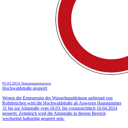
05.03.2024
Strassensperrungen
Hochwaldstraße gesperrt
Wegen der Erneuerung der Wasserhauptleitung aufgrund von
Rohrbrüchen wird die Hochwaldstraße ab Anwesen Hausnummer
31 bis zur Almstraße vom 18.03. bis voraussichtlich 10.04.2024
gesperrt. Zeitgleich wird die Almstraße in diesem Bereich
wechselnd halbseitig gesperrt sein.