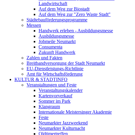
Landwirtschaft
Auf dem Weg zur Biostadt
Auf dem Weg zur "Zero Waste Stadt"
Städtebauförderungsprogramme
Messen
Handwerk erleben - Ausbildungsmesse
Ausbildungsmesse
Jobmeile Neumarkt
Consumenta
Zukunft Handwerk
Zahlen und Fakten
Breitbandversorgung der Stadt Neumarkt
EU-Dienstleistungs-Richtlinie
Amt für Wirtschaftsförderung
KULTUR & STADTINFO
Veranstaltungen und Feste
Veranstaltungskalender
Kartenvorverkauf
Sommer im Park
Klangraum
Internationale Meistersinger Akademie
Feste
Neumarkter Jazzweekend
Neumarkter Kulturnacht
Oldtimertreffen