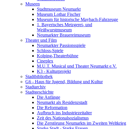
Museen
Stadtmuseum Neumarkt
Museum Lothar Fischer
Museum für historische Maybach-Fahrzeuge
1. Bayerisches Metzgerei- und
Weißwurstmuseum
Neumarkter Brauereimuseum
Theater und Film
Neumarkter Passionsspiele
Schloss-Spiele
Kolping-Theaterbühne
Cineplex
M.U.T. Musical und Theater Neumarkt e.V.
K3 - Kulturprojekt
Stadtbibliothek
G6 - Haus für Jugend, Bildung und Kultur
Stadtarchiv
Stadtgeschichte
Die Anfänge
Neumarkt als Residenzstadt
Die Reformation
Aufbruch ins Industriezeitalter
Zeit des Nationalsozialismus
Die Zerstörung Neumarkts im Zweiten Weltkrieg
Starke Stadt - Starke Frauen