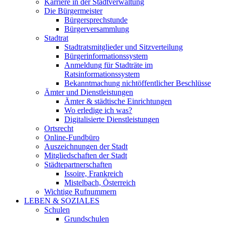
Karriere in der Stadtverwaltung
Die Bürgermeister
Bürgersprechstunde
Bürgerversammlung
Stadtrat
Stadtratsmitglieder und Sitzverteilung
Bürgerinformationssystem
Anmeldung für Stadträte im
Ratsinformationssystem
Bekanntmachung nichtöffentlicher Beschlüsse
Ämter und Dienstleistungen
Ämter & städtische Einrichtungen
Wo erledige ich was?
Digitalisierte Dienstleistungen
Ortsrecht
Online-Fundbüro
Auszeichnungen der Stadt
Mitgliedschaften der Stadt
Städtepartnerschaften
Issoire, Frankreich
Mistelbach, Österreich
Wichtige Rufnummern
LEBEN & SOZIALES
Schulen
Grundschulen