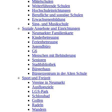
Mittelschulen
Weiterführende Schulen
Hochschuleinrichtungen
Berufliche und sonstige Schulen
Erwachsenenbildung
Sing- und Musikschule
Soziale Angebote und Einrichtungen
Neumarkter Familienkarte
Kinderbetreuung
Ferienbetreuung
Jugendbüro
G6
Menschen mit Behinderung
Senioren
Stadtbibliothek
Bürgerhaus
Bürgerzentrum in der Alten Schule
Sport und Freizeit
Vereine in Neumarkt
Ausflugsziele
LGS-Park
Schlossbad
Golfen
Radeln
Wandern