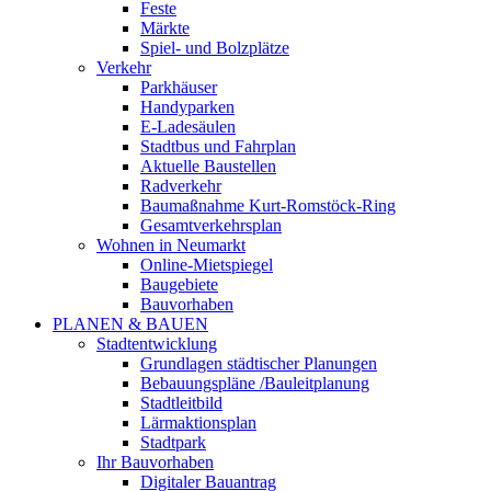
Feste
Märkte
Spiel- und Bolzplätze
Verkehr
Parkhäuser
Handyparken
E-Ladesäulen
Stadtbus und Fahrplan
Aktuelle Baustellen
Radverkehr
Baumaßnahme Kurt-Romstöck-Ring
Gesamtverkehrsplan
Wohnen in Neumarkt
Online-Mietspiegel
Baugebiete
Bauvorhaben
PLANEN & BAUEN
Stadtentwicklung
Grundlagen städtischer Planungen
Bebauungspläne /Bauleitplanung
Stadtleitbild
Lärmaktionsplan
Stadtpark
Ihr Bauvorhaben
Digitaler Bauantrag