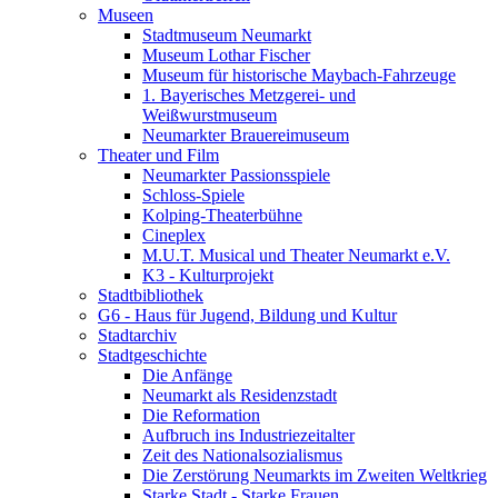
Museen
Stadtmuseum Neumarkt
Museum Lothar Fischer
Museum für historische Maybach-Fahrzeuge
1. Bayerisches Metzgerei- und
Weißwurstmuseum
Neumarkter Brauereimuseum
Theater und Film
Neumarkter Passionsspiele
Schloss-Spiele
Kolping-Theaterbühne
Cineplex
M.U.T. Musical und Theater Neumarkt e.V.
K3 - Kulturprojekt
Stadtbibliothek
G6 - Haus für Jugend, Bildung und Kultur
Stadtarchiv
Stadtgeschichte
Die Anfänge
Neumarkt als Residenzstadt
Die Reformation
Aufbruch ins Industriezeitalter
Zeit des Nationalsozialismus
Die Zerstörung Neumarkts im Zweiten Weltkrieg
Starke Stadt - Starke Frauen