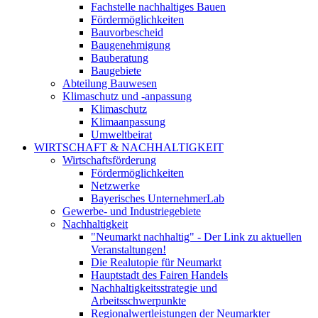
Fachstelle nachhaltiges Bauen
Fördermöglichkeiten
Bauvorbescheid
Baugenehmigung
Bauberatung
Baugebiete
Abteilung Bauwesen
Klimaschutz und -anpassung
Klimaschutz
Klimaanpassung
Umweltbeirat
WIRTSCHAFT & NACHHALTIGKEIT
Wirtschaftsförderung
Fördermöglichkeiten
Netzwerke
Bayerisches UnternehmerLab
Gewerbe- und Industriegebiete
Nachhaltigkeit
"Neumarkt nachhaltig" - Der Link zu aktuellen
Veranstaltungen!
Die Realutopie für Neumarkt
Hauptstadt des Fairen Handels
Nachhaltigkeitsstrategie und
Arbeitsschwerpunkte
Regionalwertleistungen der Neumarkter