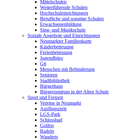
Mittelschulen
Weiterführende Schulen
Hochschuleinrichtungen
Berufliche und sonstige Schulen
Erwachsenenbildung
Sing- und Musikschule
Soziale Angebote und Einrichtungen
Neumarkter Familienkarte
Kinderbetreuung
Ferienbetreuung
Jugendbüro
G6
Menschen mit Behinderung
Senioren
Stadtbibliothek
Bürgerhaus
Bürgerzentrum in der Alten Schule
Sport und Freizeit
Vereine in Neumarkt
Ausflugsziele
LGS-Park
Schlossbad
Golfen
Radeln
Wandern