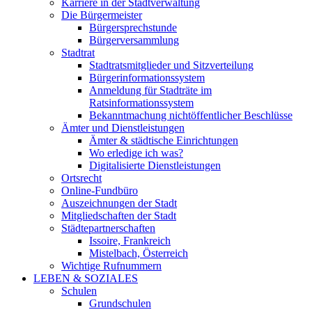
Karriere in der Stadtverwaltung
Die Bürgermeister
Bürgersprechstunde
Bürgerversammlung
Stadtrat
Stadtratsmitglieder und Sitzverteilung
Bürgerinformationssystem
Anmeldung für Stadträte im
Ratsinformationssystem
Bekanntmachung nichtöffentlicher Beschlüsse
Ämter und Dienstleistungen
Ämter & städtische Einrichtungen
Wo erledige ich was?
Digitalisierte Dienstleistungen
Ortsrecht
Online-Fundbüro
Auszeichnungen der Stadt
Mitgliedschaften der Stadt
Städtepartnerschaften
Issoire, Frankreich
Mistelbach, Österreich
Wichtige Rufnummern
LEBEN & SOZIALES
Schulen
Grundschulen