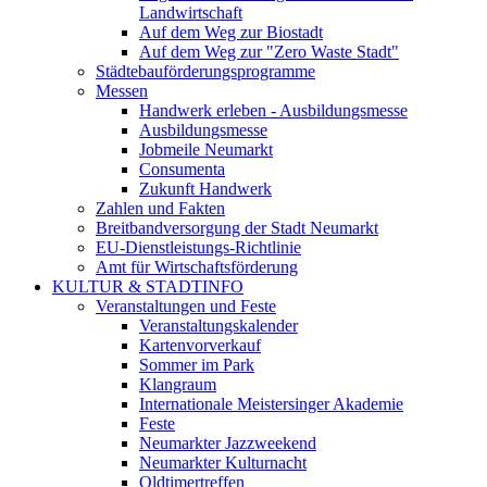
Landwirtschaft
Auf dem Weg zur Biostadt
Auf dem Weg zur "Zero Waste Stadt"
Städtebauförderungsprogramme
Messen
Handwerk erleben - Ausbildungsmesse
Ausbildungsmesse
Jobmeile Neumarkt
Consumenta
Zukunft Handwerk
Zahlen und Fakten
Breitbandversorgung der Stadt Neumarkt
EU-Dienstleistungs-Richtlinie
Amt für Wirtschaftsförderung
KULTUR & STADTINFO
Veranstaltungen und Feste
Veranstaltungskalender
Kartenvorverkauf
Sommer im Park
Klangraum
Internationale Meistersinger Akademie
Feste
Neumarkter Jazzweekend
Neumarkter Kulturnacht
Oldtimertreffen