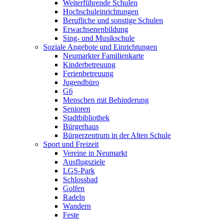
Weiterführende Schulen
Hochschuleinrichtungen
Berufliche und sonstige Schulen
Erwachsenenbildung
Sing- und Musikschule
Soziale Angebote und Einrichtungen
Neumarkter Familienkarte
Kinderbetreuung
Ferienbetreuung
Jugendbüro
G6
Menschen mit Behinderung
Senioren
Stadtbibliothek
Bürgerhaus
Bürgerzentrum in der Alten Schule
Sport und Freizeit
Vereine in Neumarkt
Ausflugsziele
LGS-Park
Schlossbad
Golfen
Radeln
Wandern
Feste