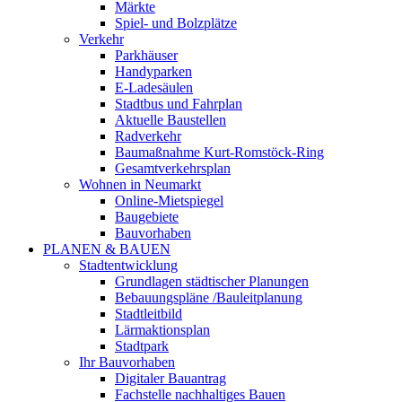
Märkte
Spiel- und Bolzplätze
Verkehr
Parkhäuser
Handyparken
E-Ladesäulen
Stadtbus und Fahrplan
Aktuelle Baustellen
Radverkehr
Baumaßnahme Kurt-Romstöck-Ring
Gesamtverkehrsplan
Wohnen in Neumarkt
Online-Mietspiegel
Baugebiete
Bauvorhaben
PLANEN & BAUEN
Stadtentwicklung
Grundlagen städtischer Planungen
Bebauungspläne /Bauleitplanung
Stadtleitbild
Lärmaktionsplan
Stadtpark
Ihr Bauvorhaben
Digitaler Bauantrag
Fachstelle nachhaltiges Bauen