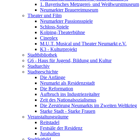
1. Bayerisches Metzgerei- und Weißwurstmuseum
Neumarkter Brauereimuseum
Theater und Film
Neumarkter Passionsspiele
Schloss-Spiele
Kolping-Theaterbühne
Cineplex
M.U.T. Musical und Theater Neumarkt e.V.
K3 - Kulturprojekt
Stadtbibliothek
G6 - Haus für Jugend, Bildung und Kultur
Stadtarchiv
Stadtgeschichte
Die Anfänge
Neumarkt als Residenzstadt
Die Reformation
Aufbruch ins Industriezeitalter
Zeit des Nationalsozialismus
Die Zerstörung Neumarkts im Zweiten Weltkrieg
Starke Stadt - Starke Frauen
Veranstaltungsräume
Reitstadel
Festsäle der Residenz
Jurahallen
Stadtleitbild