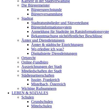
Karriere in der Stadtverwaltung
Die Bürgermeister
Bürgersprechstunde
Bürgerversammlung
Stadtrat
Stadtratsmitglieder und Sitzverteilung
Bürgerinformationssystem
Anmeldung für Stadträte im Ratsinformationssyst
Bekanntmachung nichtöffentlicher Beschlüsse
Ämter und Dienstleistungen
Ämter & städtische Einrichtungen
Wo erledige ich was?
Digitalisierte Dienstleistungen
Ortsrecht
Online-Fundbüro
Auszeichnungen der Stadt
Mitgliedschaften der Stadt
Städtepartnerschaften
Issoire, Frankreich
Mistelbach, Österreich
Wichtige Rufnummern
LEBEN & SOZIALES
Schulen
Grundschulen
Mittelschulen