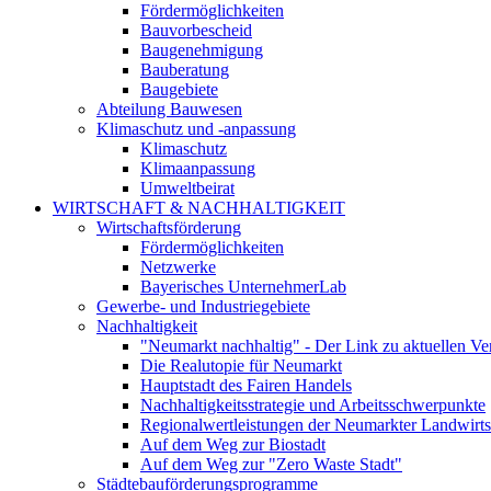
Fördermöglichkeiten
Bauvorbescheid
Baugenehmigung
Bauberatung
Baugebiete
Abteilung Bauwesen
Klimaschutz und -anpassung
Klimaschutz
Klimaanpassung
Umweltbeirat
WIRTSCHAFT & NACHHALTIGKEIT
Wirtschaftsförderung
Fördermöglichkeiten
Netzwerke
Bayerisches UnternehmerLab
Gewerbe- und Industriegebiete
Nachhaltigkeit
"Neumarkt nachhaltig" - Der Link zu aktuellen Ve
Die Realutopie für Neumarkt
Hauptstadt des Fairen Handels
Nachhaltigkeitsstrategie und Arbeitsschwerpunkte
Regionalwertleistungen der Neumarkter Landwirts
Auf dem Weg zur Biostadt
Auf dem Weg zur "Zero Waste Stadt"
Städtebauförderungsprogramme