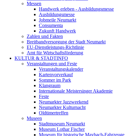
Messen
Handwerk erleben - Ausbildungsmesse
Ausbildungsmesse
Jobmeile Neumarkt
Consumenta
Zukunft Handwerk
Zahlen und Fakten
Breitbandversorgung der Stadt Neumarkt
EU-Dienstleistungs-Richtlinie
Amt für Wirtschaftsförderung
KULTUR & STADTINFO
Veranstaltungen und Feste
Veranstaltungskalender
Kartenvorverkauf
Sommer im Park
Klangraum
Internationale Meistersinger Akademie
Feste
Neumarkter Jazzweekend
Neumarkter Kulturnacht
Oldtimertreffen
Museen
Stadtmuseum Neumarkt
Museum Lothar Fischer
Museum für historische Maybach-Fahrzeuge