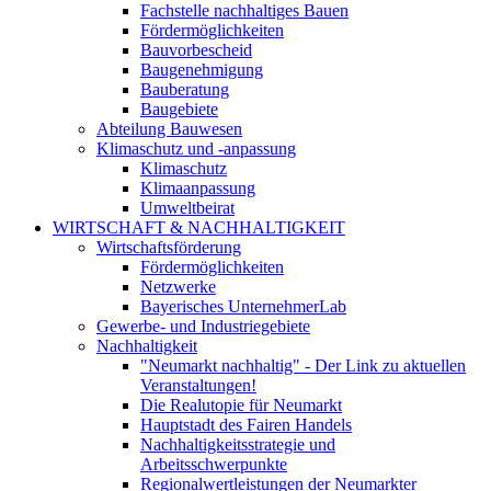
Fachstelle nachhaltiges Bauen
Fördermöglichkeiten
Bauvorbescheid
Baugenehmigung
Bauberatung
Baugebiete
Abteilung Bauwesen
Klimaschutz und -anpassung
Klimaschutz
Klimaanpassung
Umweltbeirat
WIRTSCHAFT & NACHHALTIGKEIT
Wirtschaftsförderung
Fördermöglichkeiten
Netzwerke
Bayerisches UnternehmerLab
Gewerbe- und Industriegebiete
Nachhaltigkeit
"Neumarkt nachhaltig" - Der Link zu aktuellen
Veranstaltungen!
Die Realutopie für Neumarkt
Hauptstadt des Fairen Handels
Nachhaltigkeitsstrategie und
Arbeitsschwerpunkte
Regionalwertleistungen der Neumarkter