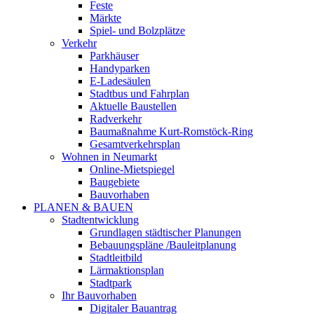
Feste
Märkte
Spiel- und Bolzplätze
Verkehr
Parkhäuser
Handyparken
E-Ladesäulen
Stadtbus und Fahrplan
Aktuelle Baustellen
Radverkehr
Baumaßnahme Kurt-Romstöck-Ring
Gesamtverkehrsplan
Wohnen in Neumarkt
Online-Mietspiegel
Baugebiete
Bauvorhaben
PLANEN & BAUEN
Stadtentwicklung
Grundlagen städtischer Planungen
Bebauungspläne /Bauleitplanung
Stadtleitbild
Lärmaktionsplan
Stadtpark
Ihr Bauvorhaben
Digitaler Bauantrag