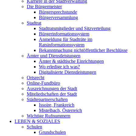
Karriere in der Stadtverwaltung
Die Bürgermeister
Bürgersprechstunde
Bürgerversammlung
Stadtrat
Stadtratsmitglieder und Sitzverteilung
Bürgerinformationssystem
Anmeldung für Stadträte im
Ratsinformationssystem
Bekanntmachung nichtöffentlicher Beschlüsse
Ämter und Dienstleistungen
Ämter & städtische Einrichtungen
Wo erledige ich was?
Digitalisierte Dienstleistungen
Ortsrecht
Online-Fundbüro
Auszeichnungen der Stadt
Mitgliedschaften der Stadt
Städtepartnerschaften
Issoire, Frankreich
Mistelbach, Österreich
Wichtige Rufnummern
LEBEN & SOZIALES
Schulen
Grundschulen