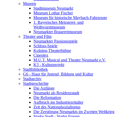
Museen
Stadtmuseum Neumarkt
Museum Lothar Fischer
Museum für historische Maybach-Fahrzeuge
1. Bayerisches Metzgerei- und
Weißwurstmuseum
Neumarkter Brauereimuseum
Theater und Film
Neumarkter Passionsspiele
Schloss-Spiele
Kolping-Theaterbühne
Cineplex
M.U.T. Musical und Theater Neumarkt e.V.
K3 - Kulturprojekt
Stadtbibliothek
G6 - Haus für Jugend, Bildung und Kultur
Stadtarchiv
Stadtgeschichte
Die Anfänge
Neumarkt als Residenzstadt
Die Reformation
Aufbruch ins Industriezeitalter
Zeit des Nationalsozialismus
Die Zerstörung Neumarkts im Zweiten Weltkrieg
Starke Stadt - Starke Frauen