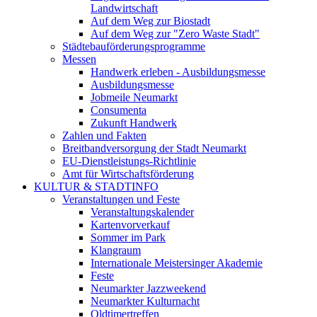
Landwirtschaft
Auf dem Weg zur Biostadt
Auf dem Weg zur "Zero Waste Stadt"
Städtebauförderungsprogramme
Messen
Handwerk erleben - Ausbildungsmesse
Ausbildungsmesse
Jobmeile Neumarkt
Consumenta
Zukunft Handwerk
Zahlen und Fakten
Breitbandversorgung der Stadt Neumarkt
EU-Dienstleistungs-Richtlinie
Amt für Wirtschaftsförderung
KULTUR & STADTINFO
Veranstaltungen und Feste
Veranstaltungskalender
Kartenvorverkauf
Sommer im Park
Klangraum
Internationale Meistersinger Akademie
Feste
Neumarkter Jazzweekend
Neumarkter Kulturnacht
Oldtimertreffen