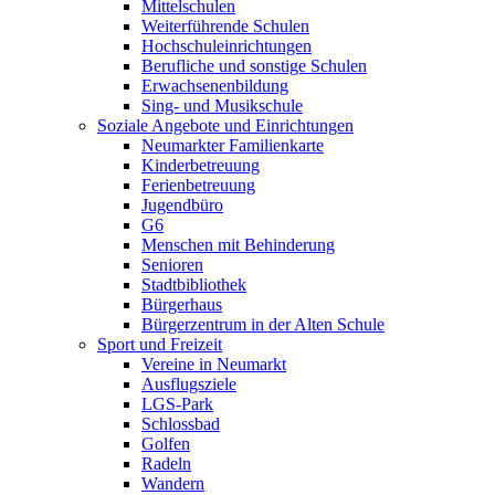
Mittelschulen
Weiterführende Schulen
Hochschuleinrichtungen
Berufliche und sonstige Schulen
Erwachsenenbildung
Sing- und Musikschule
Soziale Angebote und Einrichtungen
Neumarkter Familienkarte
Kinderbetreuung
Ferienbetreuung
Jugendbüro
G6
Menschen mit Behinderung
Senioren
Stadtbibliothek
Bürgerhaus
Bürgerzentrum in der Alten Schule
Sport und Freizeit
Vereine in Neumarkt
Ausflugsziele
LGS-Park
Schlossbad
Golfen
Radeln
Wandern