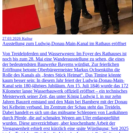
27.03.2026
Kultur
Ausstellung zum Ludwig-Donau-Main-Kanal im Rathaus eröffnet
Von Treidelpferden und Wasserwegen: Im Foyer des Rathauses ist
noch bis zum 28. Mai eine Wanderausstellung zu sehen, die eines
der bedeutendsten Bauwerke Bayerns würdigt. Zur feierlichen
Eröffnung betonte Oberbürgermeister Markus Ochsenkühn die
Rolle des Kanals als „festes Stück Heimat“. Das Timing könnte
kaum besser sein: In diesem Jahr feiert der Ludwig-Donau-Main-
Kanal sein 180-jähriges Jubiläum. Am 15. Juli 1846 wurde das 172
Kilometer lange Wasserbauwerk offiziell eröffnet – ein technisches
Meisterwerk seiner Zeit, das unter König Ludwig I. in nur zehn
Jahren Bauzeit entstand und den Main bei Bamberg mit der Donau
bei Kelheim verband. Im Zentrum der Schau steht das Treideln.
Dabei handelt es sich um das mühsame Schleppen von Lastkähnen
durch Pferde, die auf schmalen Wegen am Ufer entlanggeführt
wurden. Diese unverzichtbare, aber knochenharte Arbeit der
Vergangenheit erhielt erst kürzlich eine späte Würdigung: Seit 2025