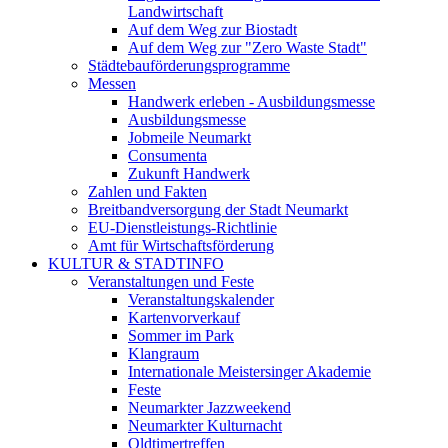
Landwirtschaft
Auf dem Weg zur Biostadt
Auf dem Weg zur "Zero Waste Stadt"
Städtebauförderungsprogramme
Messen
Handwerk erleben - Ausbildungsmesse
Ausbildungsmesse
Jobmeile Neumarkt
Consumenta
Zukunft Handwerk
Zahlen und Fakten
Breitbandversorgung der Stadt Neumarkt
EU-Dienstleistungs-Richtlinie
Amt für Wirtschaftsförderung
KULTUR & STADTINFO
Veranstaltungen und Feste
Veranstaltungskalender
Kartenvorverkauf
Sommer im Park
Klangraum
Internationale Meistersinger Akademie
Feste
Neumarkter Jazzweekend
Neumarkter Kulturnacht
Oldtimertreffen