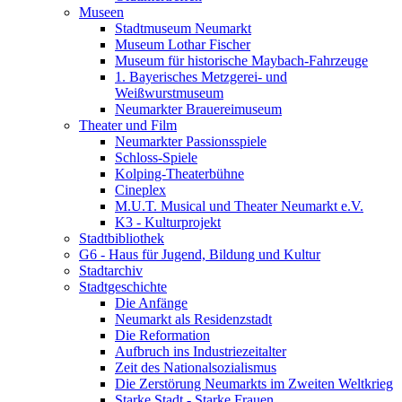
Museen
Stadtmuseum Neumarkt
Museum Lothar Fischer
Museum für historische Maybach-Fahrzeuge
1. Bayerisches Metzgerei- und
Weißwurstmuseum
Neumarkter Brauereimuseum
Theater und Film
Neumarkter Passionsspiele
Schloss-Spiele
Kolping-Theaterbühne
Cineplex
M.U.T. Musical und Theater Neumarkt e.V.
K3 - Kulturprojekt
Stadtbibliothek
G6 - Haus für Jugend, Bildung und Kultur
Stadtarchiv
Stadtgeschichte
Die Anfänge
Neumarkt als Residenzstadt
Die Reformation
Aufbruch ins Industriezeitalter
Zeit des Nationalsozialismus
Die Zerstörung Neumarkts im Zweiten Weltkrieg
Starke Stadt - Starke Frauen