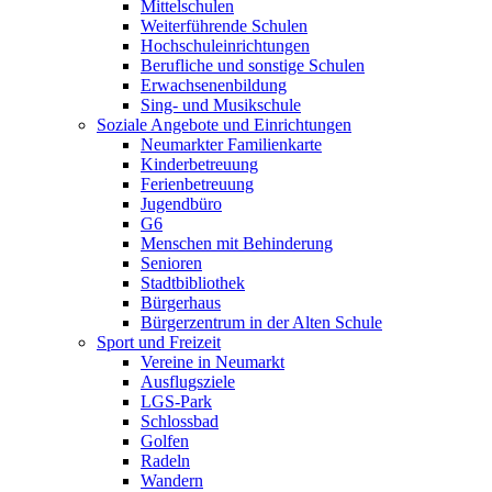
Mittelschulen
Weiterführende Schulen
Hochschuleinrichtungen
Berufliche und sonstige Schulen
Erwachsenenbildung
Sing- und Musikschule
Soziale Angebote und Einrichtungen
Neumarkter Familienkarte
Kinderbetreuung
Ferienbetreuung
Jugendbüro
G6
Menschen mit Behinderung
Senioren
Stadtbibliothek
Bürgerhaus
Bürgerzentrum in der Alten Schule
Sport und Freizeit
Vereine in Neumarkt
Ausflugsziele
LGS-Park
Schlossbad
Golfen
Radeln
Wandern