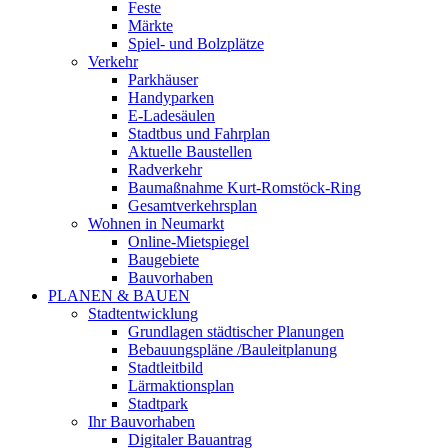
Feste
Märkte
Spiel- und Bolzplätze
Verkehr
Parkhäuser
Handyparken
E-Ladesäulen
Stadtbus und Fahrplan
Aktuelle Baustellen
Radverkehr
Baumaßnahme Kurt-Romstöck-Ring
Gesamtverkehrsplan
Wohnen in Neumarkt
Online-Mietspiegel
Baugebiete
Bauvorhaben
PLANEN & BAUEN
Stadtentwicklung
Grundlagen städtischer Planungen
Bebauungspläne /Bauleitplanung
Stadtleitbild
Lärmaktionsplan
Stadtpark
Ihr Bauvorhaben
Digitaler Bauantrag