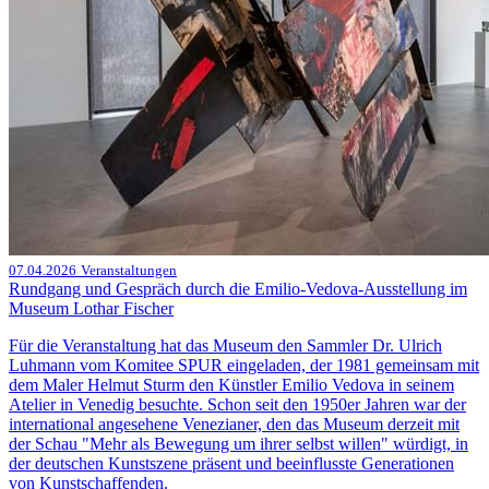
07.04.2026
Veranstaltungen
Rundgang und Gespräch durch die Emilio-Vedova-Ausstellung im
Museum Lothar Fischer
Für die Veranstaltung hat das Museum den Sammler Dr. Ulrich
Luhmann vom Komitee SPUR eingeladen, der 1981 gemeinsam mit
dem Maler Helmut Sturm den Künstler Emilio Vedova in seinem
Atelier in Venedig besuchte. Schon seit den 1950er Jahren war der
international angesehene Venezianer, den das Museum derzeit mit
der Schau "Mehr als Bewegung um ihrer selbst willen" würdigt, in
der deutschen Kunstszene präsent und beeinflusste Generationen
von Kunstschaffenden.