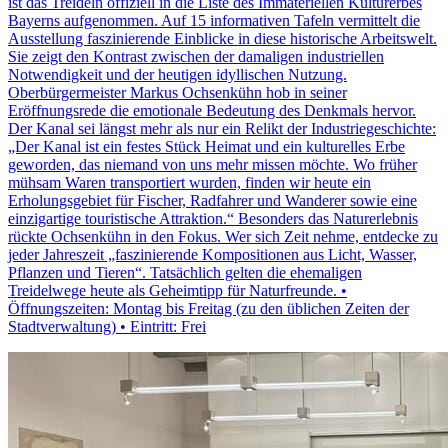
ist das Treideln offiziell in die Liste des Immateriellen Kulturerbes
Bayerns aufgenommen. Auf 15 informativen Tafeln vermittelt die
Ausstellung faszinierende Einblicke in diese historische Arbeitswelt.
Sie zeigt den Kontrast zwischen der damaligen industriellen
Notwendigkeit und der heutigen idyllischen Nutzung.
Oberbürgermeister Markus Ochsenkühn hob in seiner
Eröffnungsrede die emotionale Bedeutung des Denkmals hervor.
Der Kanal sei längst mehr als nur ein Relikt der Industriegeschichte:
„Der Kanal ist ein festes Stück Heimat und ein kulturelles Erbe
geworden, das niemand von uns mehr missen möchte. Wo früher
mühsam Waren transportiert wurden, finden wir heute ein
Erholungsgebiet für Fischer, Radfahrer und Wanderer sowie eine
einzigartige touristische Attraktion.“ Besonders das Naturerlebnis
rückte Ochsenkühn in den Fokus. Wer sich Zeit nehme, entdecke zu
jeder Jahreszeit „faszinierende Kompositionen aus Licht, Wasser,
Pflanzen und Tieren“. Tatsächlich gelten die ehemaligen
Treidelwege heute als Geheimtipp für Naturfreunde. •
Öffnungszeiten: Montag bis Freitag (zu den üblichen Zeiten der
Stadtverwaltung) • Eintritt: Frei