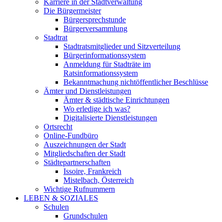
Karriere in der Stadtverwaltung
Die Bürgermeister
Bürgersprechstunde
Bürgerversammlung
Stadtrat
Stadtratsmitglieder und Sitzverteilung
Bürgerinformationssystem
Anmeldung für Stadträte im
Ratsinformationssystem
Bekanntmachung nichtöffentlicher Beschlüsse
Ämter und Dienstleistungen
Ämter & städtische Einrichtungen
Wo erledige ich was?
Digitalisierte Dienstleistungen
Ortsrecht
Online-Fundbüro
Auszeichnungen der Stadt
Mitgliedschaften der Stadt
Städtepartnerschaften
Issoire, Frankreich
Mistelbach, Österreich
Wichtige Rufnummern
LEBEN & SOZIALES
Schulen
Grundschulen