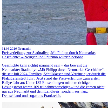
31.03.2026
Neumarkt
Preisverleihung zur Stadtrallye „Mit Philipp durch Neumarkts
Geschichte“ – Neugier und Spürsinn wurden belohnt
Geschichte kann richtig spannend sein – das beweist die
Neumarkter Stadtrallye „Mit Philipp durch Neumarkts Geschichte“,
die seit Juli 2024 Familien, Schulklassen und Vereine quer durch die
Pfalzgrafenstadt führt. Jetzt stand die Preisverleihung zum ersten
Rallye-Jahr an: Unter 135 Einsendungen mit dem richtigen
Lösungswort waren 109 teilnahmeberechtigt – und die kamen nicht
nur aus Neumarkt und dem Landkreis, sondern aus ganz
Deutschland und sogar aus Frankreich.