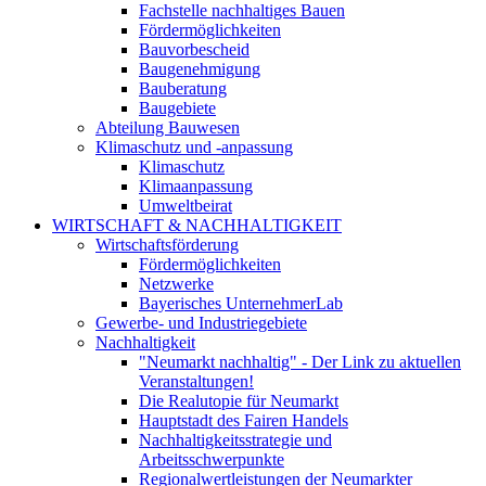
Fachstelle nachhaltiges Bauen
Fördermöglichkeiten
Bauvorbescheid
Baugenehmigung
Bauberatung
Baugebiete
Abteilung Bauwesen
Klimaschutz und -anpassung
Klimaschutz
Klimaanpassung
Umweltbeirat
WIRTSCHAFT & NACHHALTIGKEIT
Wirtschaftsförderung
Fördermöglichkeiten
Netzwerke
Bayerisches UnternehmerLab
Gewerbe- und Industriegebiete
Nachhaltigkeit
"Neumarkt nachhaltig" - Der Link zu aktuellen
Veranstaltungen!
Die Realutopie für Neumarkt
Hauptstadt des Fairen Handels
Nachhaltigkeitsstrategie und
Arbeitsschwerpunkte
Regionalwertleistungen der Neumarkter