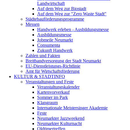
Landwirtschaft
Auf dem Weg zur Biostadt
Auf dem Weg zur "Zero Waste Stadt"
Städtebauförderungsprogramme
Messen
Handwerk erleben - Ausbildungsmesse
Ausbildungsmesse
Jobmeile Neumarkt
Consumenta
Zukunft Handwerk
Zahlen und Fakten
Breitbandversorgung der Stadt Neumarkt
EU-Dienstleistungs-Richtlinie
Amt für Wirtschaftsförderung
KULTUR & STADTINFO
Veranstaltungen und Feste
Veranstaltungskalender
Kartenvorverkauf
Sommer im Park
Klangraum
Internationale Meistersinger Akademie
Feste
Neumarkter Jazzweekend
Neumarkter Kulturnacht
Oldtimertreffen