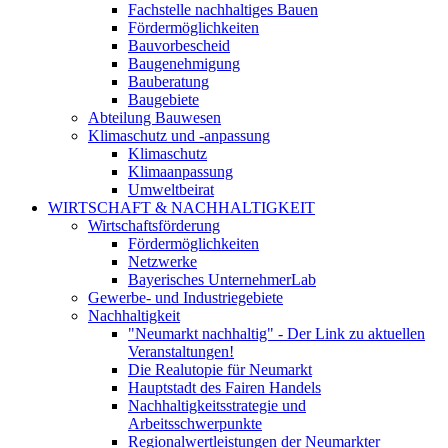
Fachstelle nachhaltiges Bauen
Fördermöglichkeiten
Bauvorbescheid
Baugenehmigung
Bauberatung
Baugebiete
Abteilung Bauwesen
Klimaschutz und -anpassung
Klimaschutz
Klimaanpassung
Umweltbeirat
WIRTSCHAFT & NACHHALTIGKEIT
Wirtschaftsförderung
Fördermöglichkeiten
Netzwerke
Bayerisches UnternehmerLab
Gewerbe- und Industriegebiete
Nachhaltigkeit
"Neumarkt nachhaltig" - Der Link zu aktuellen
Veranstaltungen!
Die Realutopie für Neumarkt
Hauptstadt des Fairen Handels
Nachhaltigkeitsstrategie und
Arbeitsschwerpunkte
Regionalwertleistungen der Neumarkter