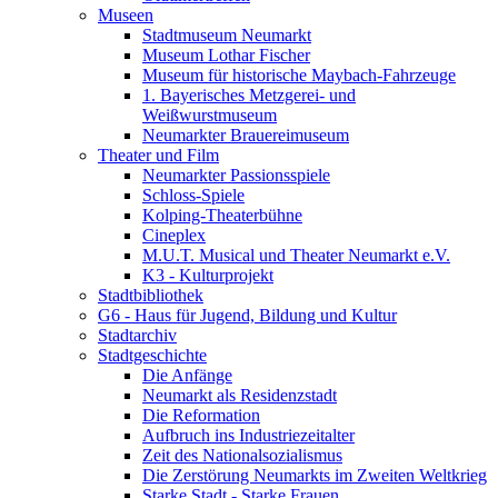
Museen
Stadtmuseum Neumarkt
Museum Lothar Fischer
Museum für historische Maybach-Fahrzeuge
1. Bayerisches Metzgerei- und
Weißwurstmuseum
Neumarkter Brauereimuseum
Theater und Film
Neumarkter Passionsspiele
Schloss-Spiele
Kolping-Theaterbühne
Cineplex
M.U.T. Musical und Theater Neumarkt e.V.
K3 - Kulturprojekt
Stadtbibliothek
G6 - Haus für Jugend, Bildung und Kultur
Stadtarchiv
Stadtgeschichte
Die Anfänge
Neumarkt als Residenzstadt
Die Reformation
Aufbruch ins Industriezeitalter
Zeit des Nationalsozialismus
Die Zerstörung Neumarkts im Zweiten Weltkrieg
Starke Stadt - Starke Frauen