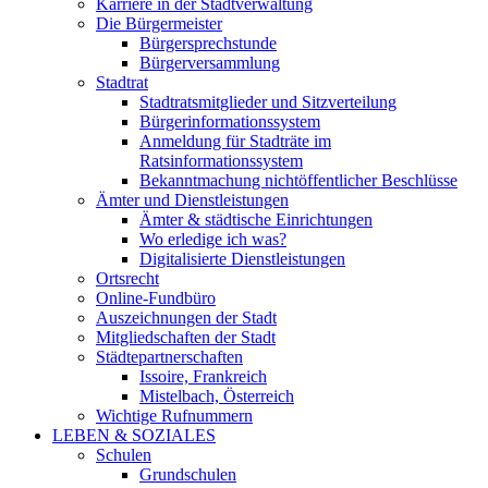
Karriere in der Stadtverwaltung
Die Bürgermeister
Bürgersprechstunde
Bürgerversammlung
Stadtrat
Stadtratsmitglieder und Sitzverteilung
Bürgerinformationssystem
Anmeldung für Stadträte im
Ratsinformationssystem
Bekanntmachung nichtöffentlicher Beschlüsse
Ämter und Dienstleistungen
Ämter & städtische Einrichtungen
Wo erledige ich was?
Digitalisierte Dienstleistungen
Ortsrecht
Online-Fundbüro
Auszeichnungen der Stadt
Mitgliedschaften der Stadt
Städtepartnerschaften
Issoire, Frankreich
Mistelbach, Österreich
Wichtige Rufnummern
LEBEN & SOZIALES
Schulen
Grundschulen