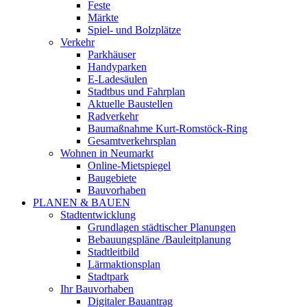
Feste
Märkte
Spiel- und Bolzplätze
Verkehr
Parkhäuser
Handyparken
E-Ladesäulen
Stadtbus und Fahrplan
Aktuelle Baustellen
Radverkehr
Baumaßnahme Kurt-Romstöck-Ring
Gesamtverkehrsplan
Wohnen in Neumarkt
Online-Mietspiegel
Baugebiete
Bauvorhaben
PLANEN & BAUEN
Stadtentwicklung
Grundlagen städtischer Planungen
Bebauungspläne /Bauleitplanung
Stadtleitbild
Lärmaktionsplan
Stadtpark
Ihr Bauvorhaben
Digitaler Bauantrag