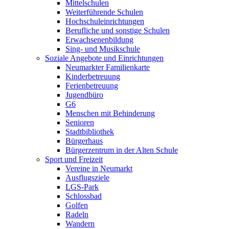
Mittelschulen
Weiterführende Schulen
Hochschuleinrichtungen
Berufliche und sonstige Schulen
Erwachsenenbildung
Sing- und Musikschule
Soziale Angebote und Einrichtungen
Neumarkter Familienkarte
Kinderbetreuung
Ferienbetreuung
Jugendbüro
G6
Menschen mit Behinderung
Senioren
Stadtbibliothek
Bürgerhaus
Bürgerzentrum in der Alten Schule
Sport und Freizeit
Vereine in Neumarkt
Ausflugsziele
LGS-Park
Schlossbad
Golfen
Radeln
Wandern