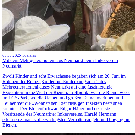
03.07.2025
Soziales
Mit dem Mehrgenerationenhaus Neumarkt beim Imkerverein
Neumarkt
Zwölf Kinder und acht Erwachsene begaben sich am 26. Juni im
Rahmen der Reihe „Kinder auf Entdeckungsreise“ des
Mehrgenerationenhauses Neumarkt auf eine faszinierende
Expedition in die Welt der Bienen. Treffpunkt war die Bienenwiese
im LGS-Park, wo die kleinen und großen Teilnehmerinnen und
Teilnehmer die „Wohnstätten“ der fleißigen Insekten bestaunen
konnten. Der Bienenfachwart Edgar Häber und der erste
Vorsitzende des Neumarkter Imkervereins, Harald Hermann,
erklärten zunächst die wichtigsten Verhaltensregeln im Umgang mit
Bienen.