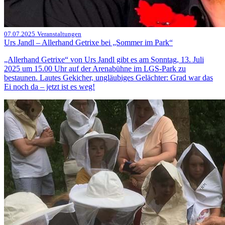
07.07.2025
Veranstaltungen
Urs Jandl – Allerhand Getrixe bei „Sommer im Park“
„Allerhand Getrixe“ von Urs Jandl gibt es am Sonntag, 13. Juli
2025 um 15.00 Uhr auf der Arenabühne im LGS-Park zu
bestaunen. Lautes Gekicher, ungläubiges Gelächter: Grad war das
Ei noch da – jetzt ist es weg!