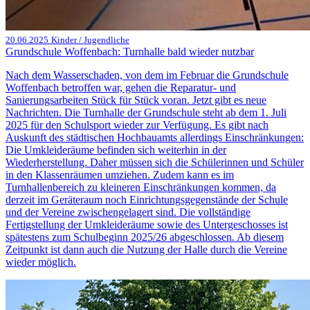
20.06.2025
Kinder / Jugendliche
Grundschule Woffenbach: Turnhalle bald wieder nutzbar
Nach dem Wasserschaden, von dem im Februar die Grundschule
Woffenbach betroffen war, gehen die Reparatur- und
Sanierungsarbeiten Stück für Stück voran. Jetzt gibt es neue
Nachrichten. Die Turnhalle der Grundschule steht ab dem 1. Juli
2025 für den Schulsport wieder zur Verfügung. Es gibt nach
Auskunft des städtischen Hochbauamts allerdings Einschränkungen:
Die Umkleideräume befinden sich weiterhin in der
Wiederherstellung. Daher müssen sich die Schülerinnen und Schüler
in den Klassenräumen umziehen. Zudem kann es im
Turnhallenbereich zu kleineren Einschränkungen kommen, da
derzeit im Geräteraum noch Einrichtungsgegenstände der Schule
und der Vereine zwischengelagert sind. Die vollständige
Fertigstellung der Umkleideräume sowie des Untergeschosses ist
spätestens zum Schulbeginn 2025/26 abgeschlossen. Ab diesem
Zeitpunkt ist dann auch die Nutzung der Halle durch die Vereine
wieder möglich.