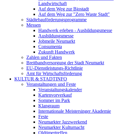
Landwirtschaft
Auf dem Weg zur Biostadt
Auf dem Weg zur "Zero Waste Stadt"
Städtebauförderungsprogramme
Messen
Handwerk erleben - Ausbildungsmesse
Ausbildungsmesse
Jobmeile Neumarkt
Consumenta
Zukunft Handwerk
Zahlen und Fakten
Breitbandversorgung der Stadt Neumarkt
EU-Dienstleistungs-Richtlinie
Amt für Wirtschaftsförderung
KULTUR & STADTINFO
Veranstaltungen und Feste
Veranstaltungskalender
Kartenvorverkauf
Sommer im Park
Klangraum
Internationale Meistersinger Akademie
Feste
Neumarkter Jazzweekend
Neumarkter Kulturnacht
Oldtimertreffen