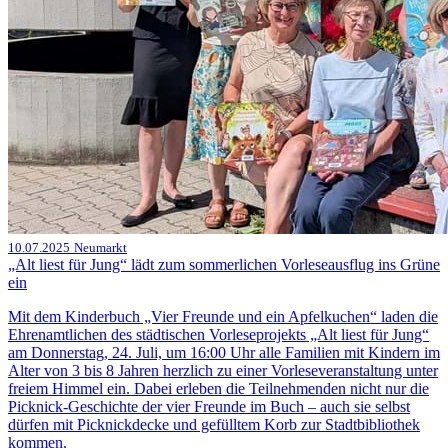
10.07.2025
Neumarkt
„Alt liest für Jung“ lädt zum sommerlichen Vorleseausflug ins Grüne
ein
Mit dem Kinderbuch „Vier Freunde und ein Apfelkuchen“ laden die
Ehrenamtlichen des städtischen Vorleseprojekts „Alt liest für Jung“
am Donnerstag, 24. Juli, um 16:00 Uhr alle Familien mit Kindern im
Alter von 3 bis 8 Jahren herzlich zu einer Vorleseveranstaltung unter
freiem Himmel ein. Dabei erleben die Teilnehmenden nicht nur die
Picknick-Geschichte der vier Freunde im Buch – auch sie selbst
dürfen mit Picknickdecke und gefülltem Korb zur Stadtbibliothek
kommen.