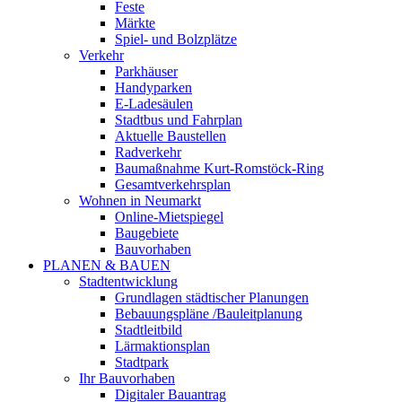
Feste
Märkte
Spiel- und Bolzplätze
Verkehr
Parkhäuser
Handyparken
E-Ladesäulen
Stadtbus und Fahrplan
Aktuelle Baustellen
Radverkehr
Baumaßnahme Kurt-Romstöck-Ring
Gesamtverkehrsplan
Wohnen in Neumarkt
Online-Mietspiegel
Baugebiete
Bauvorhaben
PLANEN & BAUEN
Stadtentwicklung
Grundlagen städtischer Planungen
Bebauungspläne /Bauleitplanung
Stadtleitbild
Lärmaktionsplan
Stadtpark
Ihr Bauvorhaben
Digitaler Bauantrag