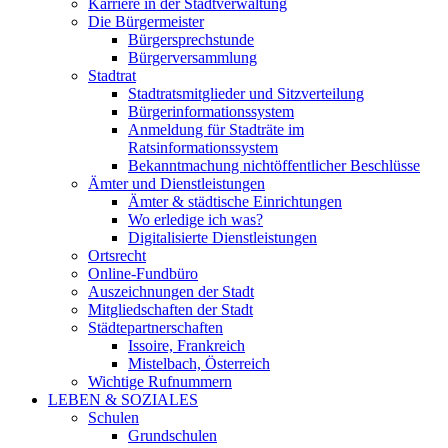
Karriere in der Stadtverwaltung
Die Bürgermeister
Bürgersprechstunde
Bürgerversammlung
Stadtrat
Stadtratsmitglieder und Sitzverteilung
Bürgerinformationssystem
Anmeldung für Stadträte im
Ratsinformationssystem
Bekanntmachung nichtöffentlicher Beschlüsse
Ämter und Dienstleistungen
Ämter & städtische Einrichtungen
Wo erledige ich was?
Digitalisierte Dienstleistungen
Ortsrecht
Online-Fundbüro
Auszeichnungen der Stadt
Mitgliedschaften der Stadt
Städtepartnerschaften
Issoire, Frankreich
Mistelbach, Österreich
Wichtige Rufnummern
LEBEN & SOZIALES
Schulen
Grundschulen