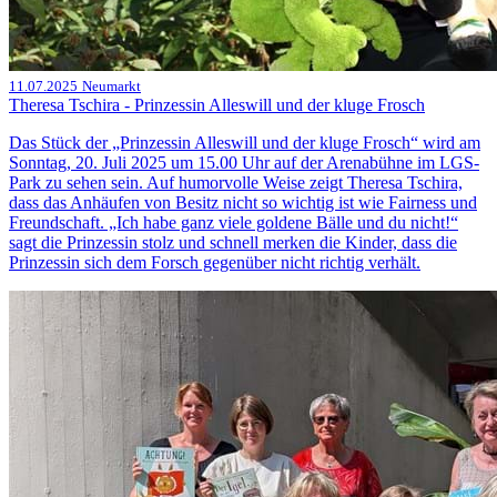
11.07.2025
Neumarkt
Theresa Tschira - Prinzessin Alleswill und der kluge Frosch
Das Stück der „Prinzessin Alleswill und der kluge Frosch“ wird am
Sonntag, 20. Juli 2025 um 15.00 Uhr auf der Arenabühne im LGS-
Park zu sehen sein. Auf humorvolle Weise zeigt Theresa Tschira,
dass das Anhäufen von Besitz nicht so wichtig ist wie Fairness und
Freundschaft. „Ich habe ganz viele goldene Bälle und du nicht!“
sagt die Prinzessin stolz und schnell merken die Kinder, dass die
Prinzessin sich dem Forsch gegenüber nicht richtig verhält.