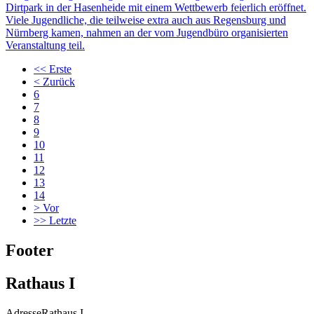
Dirtpark in der Hasenheide mit einem Wettbewerb feierlich eröffnet.
Viele Jugendliche, die teilweise extra auch aus Regensburg und
Nürnberg kamen, nahmen an der vom Jugendbüro organisierten
Veranstaltung teil.
<<
Erste
<
Zurück
6
7
8
9
10
11
12
13
14
>
Vor
>>
Letzte
Footer
Rathaus I
Adresse
Rathaus I