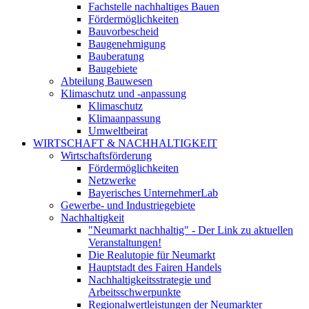
Fachstelle nachhaltiges Bauen
Fördermöglichkeiten
Bauvorbescheid
Baugenehmigung
Bauberatung
Baugebiete
Abteilung Bauwesen
Klimaschutz und -anpassung
Klimaschutz
Klimaanpassung
Umweltbeirat
WIRTSCHAFT & NACHHALTIGKEIT
Wirtschaftsförderung
Fördermöglichkeiten
Netzwerke
Bayerisches UnternehmerLab
Gewerbe- und Industriegebiete
Nachhaltigkeit
"Neumarkt nachhaltig" - Der Link zu aktuellen
Veranstaltungen!
Die Realutopie für Neumarkt
Hauptstadt des Fairen Handels
Nachhaltigkeitsstrategie und
Arbeitsschwerpunkte
Regionalwertleistungen der Neumarkter