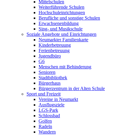
Mittelschulen
Weiterführende Schulen
Hochschuleinrichtungen
Berufliche und sonstige Schulen
Erwachsenenbildung
Sing- und Musikschule
Soziale Angebote und Einrichtungen
Neumarkter Familienkarte
Kinderbetreuung
Ferienbetreuung
Jugendbüro
G6
Menschen mit Behinderung
Senioren
Stadtbibliothek
Bürgerhaus
Bürgerzentrum in der Alten Schule
Sport und Freizeit
Vereine in Neumarkt
Ausflugsziele
LGS-Park
Schlossbad
Golfen
Radeln
Wandern