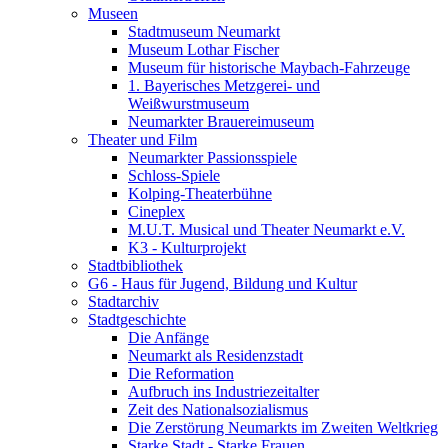
Museen
Stadtmuseum Neumarkt
Museum Lothar Fischer
Museum für historische Maybach-Fahrzeuge
1. Bayerisches Metzgerei- und
Weißwurstmuseum
Neumarkter Brauereimuseum
Theater und Film
Neumarkter Passionsspiele
Schloss-Spiele
Kolping-Theaterbühne
Cineplex
M.U.T. Musical und Theater Neumarkt e.V.
K3 - Kulturprojekt
Stadtbibliothek
G6 - Haus für Jugend, Bildung und Kultur
Stadtarchiv
Stadtgeschichte
Die Anfänge
Neumarkt als Residenzstadt
Die Reformation
Aufbruch ins Industriezeitalter
Zeit des Nationalsozialismus
Die Zerstörung Neumarkts im Zweiten Weltkrieg
Starke Stadt - Starke Frauen