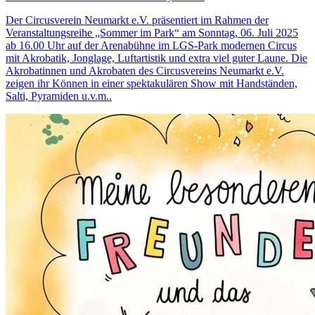
Der Circusverein Neumarkt e.V. präsentiert im Rahmen der
Veranstaltungsreihe „Sommer im Park“ am Sonntag, 06. Juli 2025
ab 16.00 Uhr auf der Arenabühne im LGS-Park modernen Circus
mit Akrobatik, Jonglage, Luftartistik und extra viel guter Laune. Die
Akrobatinnen und Akrobaten des Circusvereins Neumarkt e.V.
zeigen ihr Können in einer spektakulären Show mit Handständen,
Salti, Pyramiden u.v.m..