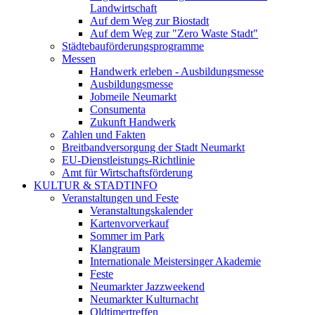
Landwirtschaft
Auf dem Weg zur Biostadt
Auf dem Weg zur "Zero Waste Stadt"
Städtebauförderungsprogramme
Messen
Handwerk erleben - Ausbildungsmesse
Ausbildungsmesse
Jobmeile Neumarkt
Consumenta
Zukunft Handwerk
Zahlen und Fakten
Breitbandversorgung der Stadt Neumarkt
EU-Dienstleistungs-Richtlinie
Amt für Wirtschaftsförderung
KULTUR & STADTINFO
Veranstaltungen und Feste
Veranstaltungskalender
Kartenvorverkauf
Sommer im Park
Klangraum
Internationale Meistersinger Akademie
Feste
Neumarkter Jazzweekend
Neumarkter Kulturnacht
Oldtimertreffen