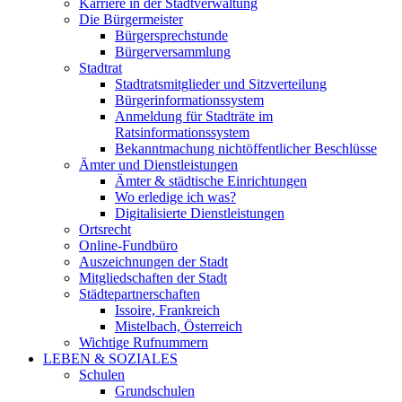
Karriere in der Stadtverwaltung
Die Bürgermeister
Bürgersprechstunde
Bürgerversammlung
Stadtrat
Stadtratsmitglieder und Sitzverteilung
Bürgerinformationssystem
Anmeldung für Stadträte im
Ratsinformationssystem
Bekanntmachung nichtöffentlicher Beschlüsse
Ämter und Dienstleistungen
Ämter & städtische Einrichtungen
Wo erledige ich was?
Digitalisierte Dienstleistungen
Ortsrecht
Online-Fundbüro
Auszeichnungen der Stadt
Mitgliedschaften der Stadt
Städtepartnerschaften
Issoire, Frankreich
Mistelbach, Österreich
Wichtige Rufnummern
LEBEN & SOZIALES
Schulen
Grundschulen