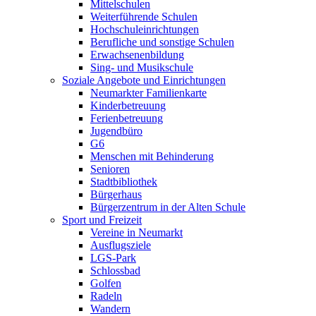
Mittelschulen
Weiterführende Schulen
Hochschuleinrichtungen
Berufliche und sonstige Schulen
Erwachsenenbildung
Sing- und Musikschule
Soziale Angebote und Einrichtungen
Neumarkter Familienkarte
Kinderbetreuung
Ferienbetreuung
Jugendbüro
G6
Menschen mit Behinderung
Senioren
Stadtbibliothek
Bürgerhaus
Bürgerzentrum in der Alten Schule
Sport und Freizeit
Vereine in Neumarkt
Ausflugsziele
LGS-Park
Schlossbad
Golfen
Radeln
Wandern