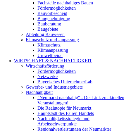
Fachstelle nachhaltiges Bauen
Fördermöglichkeiten
Bauvorbescheid
Baugenehmigung
Bauberatung
Baugebiete
Abteilung Bauwesen
Klimaschutz und -anpassung
Klimaschutz
Klimaanpassung
Umweltbeirat
WIRTSCHAFT & NACHHALTIGKEIT
Wirtschaftsförderung
Fördermöglichkeiten
Netzwerke
Bayerisches UnternehmerLab
Gewerbe- und Industriegebiete
Nachhaltigkeit
"Neumarkt nachhaltig" - Der Link zu aktuellen
Veranstaltungen!
Die Realutopie für Neumarkt
Hauptstadt des Fairen Handels
Nachhaltigkeitsstrategie und
Arbeitsschwerpunkte
Regionalwertleistungen der Neumarkter