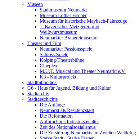
Museen
Stadtmuseum Neumarkt
Museum Lothar Fischer
Museum für historische Maybach-Fahrzeuge
1. Bayerisches Metzgerei- und
Weißwurstmuseum
Neumarkter Brauereimuseum
Theater und Film
Neumarkter Passionsspiele
Schloss-Spiele
Kolping-Theaterbühne
Cineplex
M.U.T. Musical und Theater Neumarkt e.V.
K3 - Kulturprojekt
Stadtbibliothek
G6 - Haus für Jugend, Bildung und Kultur
Stadtarchiv
Stadtgeschichte
Die Anfänge
Neumarkt als Residenzstadt
Die Reformation
Aufbruch ins Industriezeitalter
Zeit des Nationalsozialismus
Die Zerstörung Neumarkts im Zweiten Weltkrieg
Starke Stadt - Starke Frauen