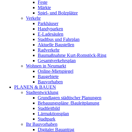
Feste
Märkte
Spiel- und Bolzplätze
Verkehr
Parkhäuser
Handyparken
E-Ladesäulen
Stadtbus und Fahrplan
Aktuelle Baustellen
Radverkehr
Baumaßnahme Kurt-Romstöck-Ring
Gesamtverkehrsplan
Wohnen in Neumarkt
Online-Mietspiegel
Baugebiete
Bauvorhaben
PLANEN & BAUEN
Stadtentwicklung
Grundlagen städtischer Planungen
Bebauungspläne /Bauleitplanung
Stadtleitbild
Lärmaktionsplan
Stadtpark
Ihr Bauvorhaben
Digitaler Bauantrag