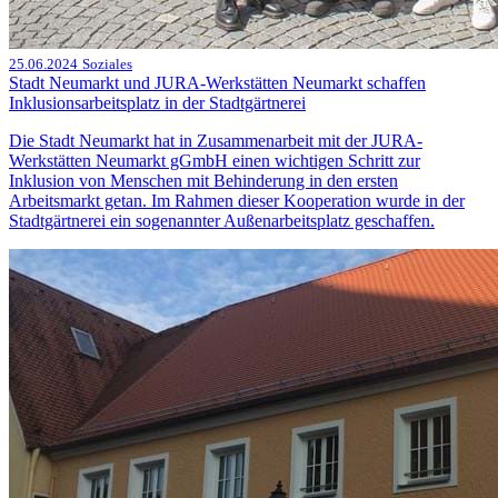
25.06.2024
Soziales
Stadt Neumarkt und JURA-Werkstätten Neumarkt schaffen
Inklusionsarbeitsplatz in der Stadtgärtnerei
Die Stadt Neumarkt hat in Zusammenarbeit mit der JURA-
Werkstätten Neumarkt gGmbH einen wichtigen Schritt zur
Inklusion von Menschen mit Behinderung in den ersten
Arbeitsmarkt getan. Im Rahmen dieser Kooperation wurde in der
Stadtgärtnerei ein sogenannter Außenarbeitsplatz geschaffen.