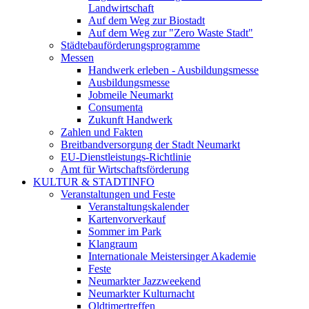
Landwirtschaft
Auf dem Weg zur Biostadt
Auf dem Weg zur "Zero Waste Stadt"
Städtebauförderungsprogramme
Messen
Handwerk erleben - Ausbildungsmesse
Ausbildungsmesse
Jobmeile Neumarkt
Consumenta
Zukunft Handwerk
Zahlen und Fakten
Breitbandversorgung der Stadt Neumarkt
EU-Dienstleistungs-Richtlinie
Amt für Wirtschaftsförderung
KULTUR & STADTINFO
Veranstaltungen und Feste
Veranstaltungskalender
Kartenvorverkauf
Sommer im Park
Klangraum
Internationale Meistersinger Akademie
Feste
Neumarkter Jazzweekend
Neumarkter Kulturnacht
Oldtimertreffen