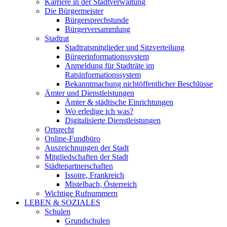
Karriere in der Stadtverwaltung
Die Bürgermeister
Bürgersprechstunde
Bürgerversammlung
Stadtrat
Stadtratsmitglieder und Sitzverteilung
Bürgerinformationssystem
Anmeldung für Stadträte im
Ratsinformationssystem
Bekanntmachung nichtöffentlicher Beschlüsse
Ämter und Dienstleistungen
Ämter & städtische Einrichtungen
Wo erledige ich was?
Digitalisierte Dienstleistungen
Ortsrecht
Online-Fundbüro
Auszeichnungen der Stadt
Mitgliedschaften der Stadt
Städtepartnerschaften
Issoire, Frankreich
Mistelbach, Österreich
Wichtige Rufnummern
LEBEN & SOZIALES
Schulen
Grundschulen