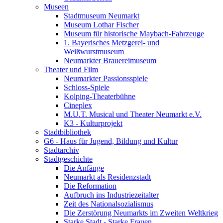
Museen
Stadtmuseum Neumarkt
Museum Lothar Fischer
Museum für historische Maybach-Fahrzeuge
1. Bayerisches Metzgerei- und
Weißwurstmuseum
Neumarkter Brauereimuseum
Theater und Film
Neumarkter Passionsspiele
Schloss-Spiele
Kolping-Theaterbühne
Cineplex
M.U.T. Musical und Theater Neumarkt e.V.
K3 - Kulturprojekt
Stadtbibliothek
G6 - Haus für Jugend, Bildung und Kultur
Stadtarchiv
Stadtgeschichte
Die Anfänge
Neumarkt als Residenzstadt
Die Reformation
Aufbruch ins Industriezeitalter
Zeit des Nationalsozialismus
Die Zerstörung Neumarkts im Zweiten Weltkrieg
Starke Stadt - Starke Frauen