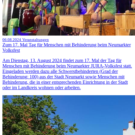
06.08.2024
Veranstaltungen
Zum 17. Mal Tag für Menschen mit Behinderung beim Neumarkter
Volksfest
Am Dienstag, 13. August 2024 findet zum 17. Mal der Tag für
Menschen mit Behinderung beim Neumarkter JURA-Volksfest statt.
Eingeladen werden dazu alle Schwerstbehinderten (Grad der
Behinderung: 100) aus der Stadt Neumarkt sowie Menschen mit
Behinderung, die in einer entsprechenden Einrichtung in der Stadt
oder im Landkreis wohnen oder arbeiten.