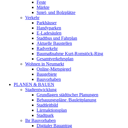
Feste
Märkte
Spiel- und Bolzplätze
Verkehr
Parkhäuser
Handyparken
E-Ladesäulen
Stadtbus und Fahrplan
Aktuelle Baustellen
Radverkehr
Baumaßnahme Kurt-Romstöck-Ring
Gesamtverkehrsplan
Wohnen in Neumarkt
Online-Mietspiegel
Baugebiete
Bauvorhaben
PLANEN & BAUEN
Stadtentwicklung
Grundlagen städtischer Planungen
Bebauungspläne /Bauleitplanung
Stadtleitbild
Lärmaktionsplan
Stadtpark
Ihr Bauvorhaben
Digitaler Bauantrag