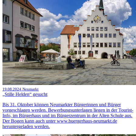
19.08.2024
Neumarkt
„Stille Helden“ gesucht
Bis 31. Oktober können Neumarkter Bürgerinnen und Bürger
vorgeschlagen werden. Bewerbungsunterlagen liegen in der Tourist-
Info, im Bürgerhaus und im Bürgerzentrum in der Alten Schule aus.
Der Bogen kann auch unter www.buergerhaus-neumarkt.de
heruntergeladen werden.