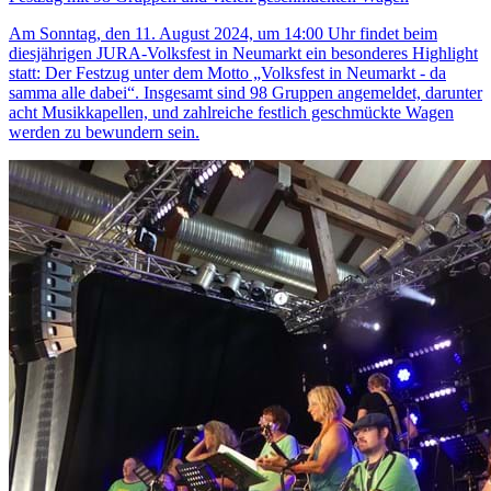
Am Sonntag, den 11. August 2024, um 14:00 Uhr findet beim
diesjährigen JURA-Volksfest in Neumarkt ein besonderes Highlight
statt: Der Festzug unter dem Motto „Volksfest in Neumarkt - da
samma alle dabei“. Insgesamt sind 98 Gruppen angemeldet, darunter
acht Musikkapellen, und zahlreiche festlich geschmückte Wagen
werden zu bewundern sein.