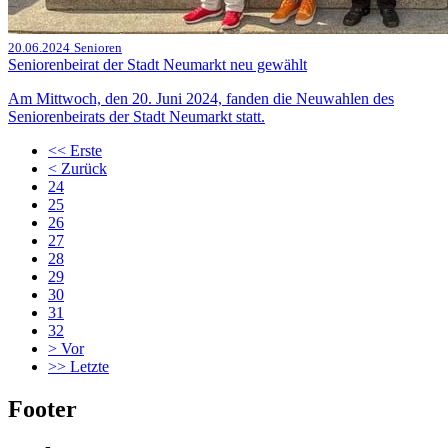
20.06.2024
Senioren
Seniorenbeirat der Stadt Neumarkt neu gewählt
Am Mittwoch, den 20. Juni 2024, fanden die Neuwahlen des
Seniorenbeirats der Stadt Neumarkt statt.
<<
Erste
<
Zurück
24
25
26
27
28
29
30
31
32
>
Vor
>>
Letzte
Footer