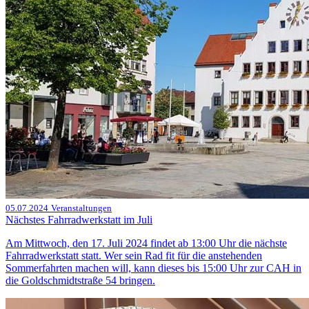
05.07.2024
Veranstaltungen
Nächstes Fahrradwerkstatt im Juli
Am Mittwoch, den 17. Juli 2024 findet ab 13:00 Uhr die nächste
Fahrradwerkstatt statt. Wer sein Rad fit für die anstehenden
Sommerfahrten machen will, kann dieses bis 15:00 Uhr zur CAH in
die Goldschmidtstraße 54 bringen.