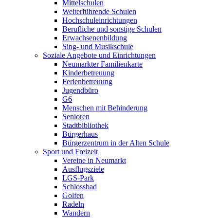
Mittelschulen
Weiterführende Schulen
Hochschuleinrichtungen
Berufliche und sonstige Schulen
Erwachsenenbildung
Sing- und Musikschule
Soziale Angebote und Einrichtungen
Neumarkter Familienkarte
Kinderbetreuung
Ferienbetreuung
Jugendbüro
G6
Menschen mit Behinderung
Senioren
Stadtbibliothek
Bürgerhaus
Bürgerzentrum in der Alten Schule
Sport und Freizeit
Vereine in Neumarkt
Ausflugsziele
LGS-Park
Schlossbad
Golfen
Radeln
Wandern