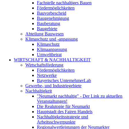
Fachstelle nachhaltiges Bauen
Fördermöglichkeiten
Bauvorbescheid
Baugenehmigung
Bauberatung
Baugebiete
Abteilung Bauwesen
Klimaschutz und -anpassung
Klimaschutz
Klimaanpassung
Umweltbeirat
WIRTSCHAFT & NACHHALTIGKEIT
Wirtschaftsförderung
Fördermöglichkeiten
Netzwerke
Bayerisches UnternehmerLab
Gewerbe- und Industriegebiete
Nachhaltigkeit
"Neumarkt nachhaltig" - Der Link zu aktuellen
Veranstaltungen!
Die Realutopie für Neumarkt
Hauptstadt des Fairen Handels
Nachhaltigkeitsstrategie und
Arbeitsschwerpunkte
Regionalwertleistungen der Neumarkter