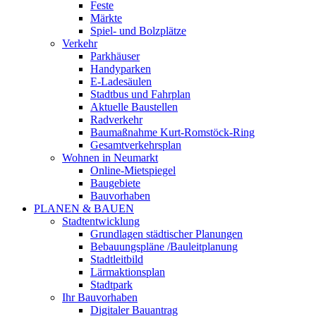
Feste
Märkte
Spiel- und Bolzplätze
Verkehr
Parkhäuser
Handyparken
E-Ladesäulen
Stadtbus und Fahrplan
Aktuelle Baustellen
Radverkehr
Baumaßnahme Kurt-Romstöck-Ring
Gesamtverkehrsplan
Wohnen in Neumarkt
Online-Mietspiegel
Baugebiete
Bauvorhaben
PLANEN & BAUEN
Stadtentwicklung
Grundlagen städtischer Planungen
Bebauungspläne /Bauleitplanung
Stadtleitbild
Lärmaktionsplan
Stadtpark
Ihr Bauvorhaben
Digitaler Bauantrag