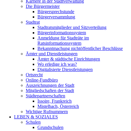
Karriere in der Stadtverwaltung
Die Bürgermeister
Bürgersprechstunde
Bürgerversammlung
Stadtrat
Stadtratsmitglieder und Sitzverteilung
Bürgerinformationssystem
Anmeldung für Stadträte im
Ratsinformationssystem
Bekanntmachung nichtöffentlicher Beschlüsse
Ämter und Dienstleistungen
Ämter & städtische Einrichtungen
Wo erledige ich was?
Digitalisierte Dienstleistungen
Ortsrecht
Online-Fundbüro
Auszeichnungen der Stadt
Mitgliedschaften der Stadt
Städtepartnerschaften
Issoire, Frankreich
Mistelbach, Österreich
Wichtige Rufnummern
LEBEN & SOZIALES
Schulen
Grundschulen