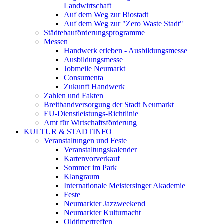
Landwirtschaft
Auf dem Weg zur Biostadt
Auf dem Weg zur "Zero Waste Stadt"
Städtebauförderungsprogramme
Messen
Handwerk erleben - Ausbildungsmesse
Ausbildungsmesse
Jobmeile Neumarkt
Consumenta
Zukunft Handwerk
Zahlen und Fakten
Breitbandversorgung der Stadt Neumarkt
EU-Dienstleistungs-Richtlinie
Amt für Wirtschaftsförderung
KULTUR & STADTINFO
Veranstaltungen und Feste
Veranstaltungskalender
Kartenvorverkauf
Sommer im Park
Klangraum
Internationale Meistersinger Akademie
Feste
Neumarkter Jazzweekend
Neumarkter Kulturnacht
Oldtimertreffen