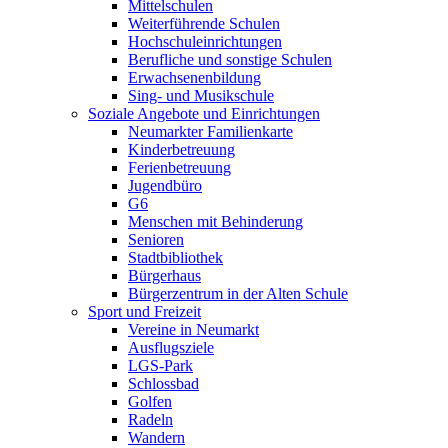
Mittelschulen
Weiterführende Schulen
Hochschuleinrichtungen
Berufliche und sonstige Schulen
Erwachsenenbildung
Sing- und Musikschule
Soziale Angebote und Einrichtungen
Neumarkter Familienkarte
Kinderbetreuung
Ferienbetreuung
Jugendbüro
G6
Menschen mit Behinderung
Senioren
Stadtbibliothek
Bürgerhaus
Bürgerzentrum in der Alten Schule
Sport und Freizeit
Vereine in Neumarkt
Ausflugsziele
LGS-Park
Schlossbad
Golfen
Radeln
Wandern