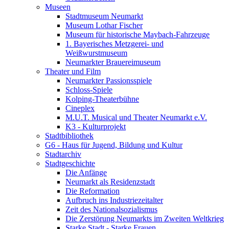
Museen
Stadtmuseum Neumarkt
Museum Lothar Fischer
Museum für historische Maybach-Fahrzeuge
1. Bayerisches Metzgerei- und
Weißwurstmuseum
Neumarkter Brauereimuseum
Theater und Film
Neumarkter Passionsspiele
Schloss-Spiele
Kolping-Theaterbühne
Cineplex
M.U.T. Musical und Theater Neumarkt e.V.
K3 - Kulturprojekt
Stadtbibliothek
G6 - Haus für Jugend, Bildung und Kultur
Stadtarchiv
Stadtgeschichte
Die Anfänge
Neumarkt als Residenzstadt
Die Reformation
Aufbruch ins Industriezeitalter
Zeit des Nationalsozialismus
Die Zerstörung Neumarkts im Zweiten Weltkrieg
Starke Stadt - Starke Frauen