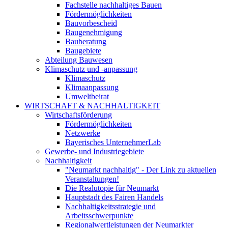
Fachstelle nachhaltiges Bauen
Fördermöglichkeiten
Bauvorbescheid
Baugenehmigung
Bauberatung
Baugebiete
Abteilung Bauwesen
Klimaschutz und -anpassung
Klimaschutz
Klimaanpassung
Umweltbeirat
WIRTSCHAFT & NACHHALTIGKEIT
Wirtschaftsförderung
Fördermöglichkeiten
Netzwerke
Bayerisches UnternehmerLab
Gewerbe- und Industriegebiete
Nachhaltigkeit
"Neumarkt nachhaltig" - Der Link zu aktuellen
Veranstaltungen!
Die Realutopie für Neumarkt
Hauptstadt des Fairen Handels
Nachhaltigkeitsstrategie und
Arbeitsschwerpunkte
Regionalwertleistungen der Neumarkter