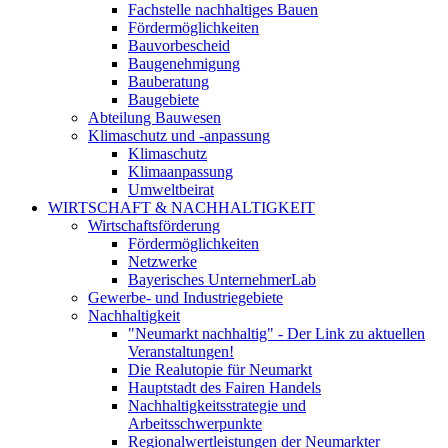
Fachstelle nachhaltiges Bauen
Fördermöglichkeiten
Bauvorbescheid
Baugenehmigung
Bauberatung
Baugebiete
Abteilung Bauwesen
Klimaschutz und -anpassung
Klimaschutz
Klimaanpassung
Umweltbeirat
WIRTSCHAFT & NACHHALTIGKEIT
Wirtschaftsförderung
Fördermöglichkeiten
Netzwerke
Bayerisches UnternehmerLab
Gewerbe- und Industriegebiete
Nachhaltigkeit
"Neumarkt nachhaltig" - Der Link zu aktuellen
Veranstaltungen!
Die Realutopie für Neumarkt
Hauptstadt des Fairen Handels
Nachhaltigkeitsstrategie und
Arbeitsschwerpunkte
Regionalwertleistungen der Neumarkter