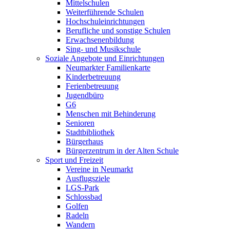
Mittelschulen
Weiterführende Schulen
Hochschuleinrichtungen
Berufliche und sonstige Schulen
Erwachsenenbildung
Sing- und Musikschule
Soziale Angebote und Einrichtungen
Neumarkter Familienkarte
Kinderbetreuung
Ferienbetreuung
Jugendbüro
G6
Menschen mit Behinderung
Senioren
Stadtbibliothek
Bürgerhaus
Bürgerzentrum in der Alten Schule
Sport und Freizeit
Vereine in Neumarkt
Ausflugsziele
LGS-Park
Schlossbad
Golfen
Radeln
Wandern