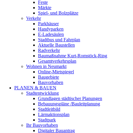
Feste
Märkte
Spiel- und Bolzplätze
Verkehr
Parkhäuser
Handyparken
E-Ladesäulen
Stadtbus und Fahrplan
Aktuelle Baustellen
Radverkehr
Baumaßnahme Kurt-Romstöck-Ring
Gesamtverkehrsplan
Wohnen in Neumarkt
Online-Mietspiegel
Baugebiete
Bauvorhaben
PLANEN & BAUEN
Stadtentwicklung
Grundlagen städtischer Planungen
Bebauungspläne /Bauleitplanung
Stadtleitbild
Lärmaktionsplan
Stadtpark
Ihr Bauvorhaben
Digitaler Bauantrag