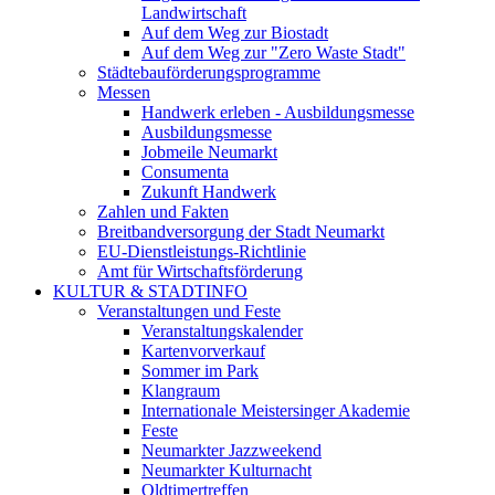
Landwirtschaft
Auf dem Weg zur Biostadt
Auf dem Weg zur "Zero Waste Stadt"
Städtebauförderungsprogramme
Messen
Handwerk erleben - Ausbildungsmesse
Ausbildungsmesse
Jobmeile Neumarkt
Consumenta
Zukunft Handwerk
Zahlen und Fakten
Breitbandversorgung der Stadt Neumarkt
EU-Dienstleistungs-Richtlinie
Amt für Wirtschaftsförderung
KULTUR & STADTINFO
Veranstaltungen und Feste
Veranstaltungskalender
Kartenvorverkauf
Sommer im Park
Klangraum
Internationale Meistersinger Akademie
Feste
Neumarkter Jazzweekend
Neumarkter Kulturnacht
Oldtimertreffen