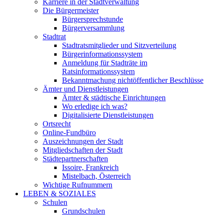
Karriere in der Stadtverwaltung
Die Bürgermeister
Bürgersprechstunde
Bürgerversammlung
Stadtrat
Stadtratsmitglieder und Sitzverteilung
Bürgerinformationssystem
Anmeldung für Stadträte im
Ratsinformationssystem
Bekanntmachung nichtöffentlicher Beschlüsse
Ämter und Dienstleistungen
Ämter & städtische Einrichtungen
Wo erledige ich was?
Digitalisierte Dienstleistungen
Ortsrecht
Online-Fundbüro
Auszeichnungen der Stadt
Mitgliedschaften der Stadt
Städtepartnerschaften
Issoire, Frankreich
Mistelbach, Österreich
Wichtige Rufnummern
LEBEN & SOZIALES
Schulen
Grundschulen