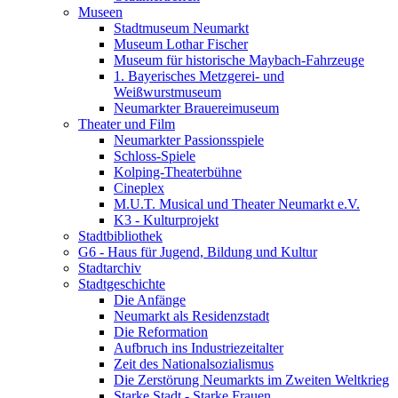
Museen
Stadtmuseum Neumarkt
Museum Lothar Fischer
Museum für historische Maybach-Fahrzeuge
1. Bayerisches Metzgerei- und
Weißwurstmuseum
Neumarkter Brauereimuseum
Theater und Film
Neumarkter Passionsspiele
Schloss-Spiele
Kolping-Theaterbühne
Cineplex
M.U.T. Musical und Theater Neumarkt e.V.
K3 - Kulturprojekt
Stadtbibliothek
G6 - Haus für Jugend, Bildung und Kultur
Stadtarchiv
Stadtgeschichte
Die Anfänge
Neumarkt als Residenzstadt
Die Reformation
Aufbruch ins Industriezeitalter
Zeit des Nationalsozialismus
Die Zerstörung Neumarkts im Zweiten Weltkrieg
Starke Stadt - Starke Frauen