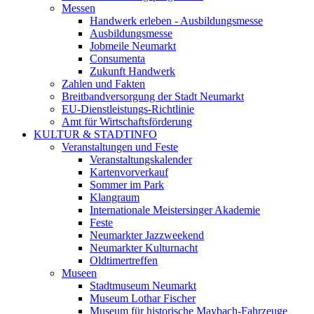
Messen
Handwerk erleben - Ausbildungsmesse
Ausbildungsmesse
Jobmeile Neumarkt
Consumenta
Zukunft Handwerk
Zahlen und Fakten
Breitbandversorgung der Stadt Neumarkt
EU-Dienstleistungs-Richtlinie
Amt für Wirtschaftsförderung
KULTUR & STADTINFO
Veranstaltungen und Feste
Veranstaltungskalender
Kartenvorverkauf
Sommer im Park
Klangraum
Internationale Meistersinger Akademie
Feste
Neumarkter Jazzweekend
Neumarkter Kulturnacht
Oldtimertreffen
Museen
Stadtmuseum Neumarkt
Museum Lothar Fischer
Museum für historische Maybach-Fahrzeuge