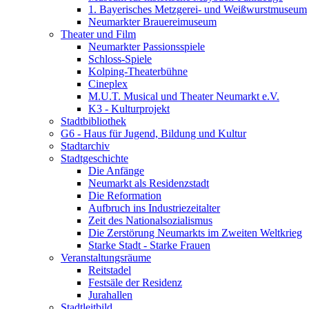
1. Bayerisches Metzgerei- und Weißwurstmuseum
Neumarkter Brauereimuseum
Theater und Film
Neumarkter Passionsspiele
Schloss-Spiele
Kolping-Theaterbühne
Cineplex
M.U.T. Musical und Theater Neumarkt e.V.
K3 - Kulturprojekt
Stadtbibliothek
G6 - Haus für Jugend, Bildung und Kultur
Stadtarchiv
Stadtgeschichte
Die Anfänge
Neumarkt als Residenzstadt
Die Reformation
Aufbruch ins Industriezeitalter
Zeit des Nationalsozialismus
Die Zerstörung Neumarkts im Zweiten Weltkrieg
Starke Stadt - Starke Frauen
Veranstaltungsräume
Reitstadel
Festsäle der Residenz
Jurahallen
Stadtleitbild