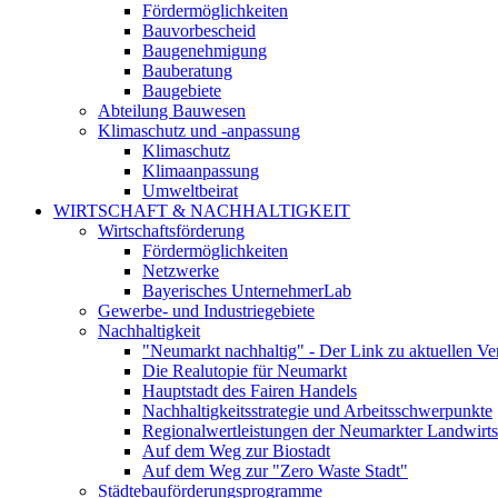
Fördermöglichkeiten
Bauvorbescheid
Baugenehmigung
Bauberatung
Baugebiete
Abteilung Bauwesen
Klimaschutz und -anpassung
Klimaschutz
Klimaanpassung
Umweltbeirat
WIRTSCHAFT & NACHHALTIGKEIT
Wirtschaftsförderung
Fördermöglichkeiten
Netzwerke
Bayerisches UnternehmerLab
Gewerbe- und Industriegebiete
Nachhaltigkeit
"Neumarkt nachhaltig" - Der Link zu aktuellen Ve
Die Realutopie für Neumarkt
Hauptstadt des Fairen Handels
Nachhaltigkeitsstrategie und Arbeitsschwerpunkte
Regionalwertleistungen der Neumarkter Landwirts
Auf dem Weg zur Biostadt
Auf dem Weg zur "Zero Waste Stadt"
Städtebauförderungsprogramme