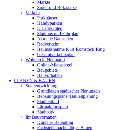
Märkte
Spiel- und Bolzplätze
Verkehr
Parkhäuser
Handyparken
E-Ladesäulen
Stadtbus und Fahrplan
Aktuelle Baustellen
Radverkehr
Baumaßnahme Kurt-Romstöck-Ring
Gesamtverkehrsplan
Wohnen in Neumarkt
Online-Mietspiegel
Baugebiete
Bauvorhaben
PLANEN & BAUEN
Stadtentwicklung
Grundlagen städtischer Planungen
Bebauungspläne /Bauleitplanung
Stadtleitbild
Lärmaktionsplan
Stadtpark
Ihr Bauvorhaben
Digitaler Bauantrag
Fachstelle nachhaltiges Bauen