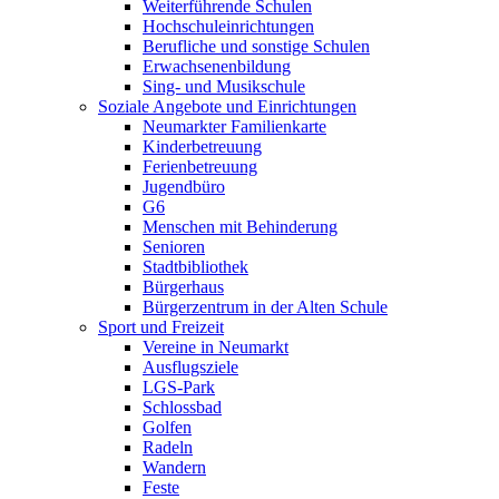
Weiterführende Schulen
Hochschuleinrichtungen
Berufliche und sonstige Schulen
Erwachsenenbildung
Sing- und Musikschule
Soziale Angebote und Einrichtungen
Neumarkter Familienkarte
Kinderbetreuung
Ferienbetreuung
Jugendbüro
G6
Menschen mit Behinderung
Senioren
Stadtbibliothek
Bürgerhaus
Bürgerzentrum in der Alten Schule
Sport und Freizeit
Vereine in Neumarkt
Ausflugsziele
LGS-Park
Schlossbad
Golfen
Radeln
Wandern
Feste