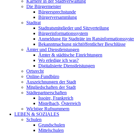
Karriere in der Stadtverwaltung
Die Bürgermeister
Bürgersprechstunde
Bürgerversammlung
Stadtrat
Stadtratsmitglieder und Sitzverteilung
Bürgerinformationssystem
Anmeldung für Stadträte im Ratsinformationssyst
Bekanntmachung nichtöffentlicher Beschlüsse
Ämter und Dienstleistungen
Ämter & städtische Einrichtungen
Wo erledige ich was?
Digitalisierte Dienstleistungen
Ortsrecht
Online-Fundbüro
Auszeichnungen der Stadt
Mitgliedschaften der Stadt
Städtepartnerschaften
Issoire, Frankreich
Mistelbach, Österreich
Wichtige Rufnummern
LEBEN & SOZIALES
Schulen
Grundschulen
Mittelschulen