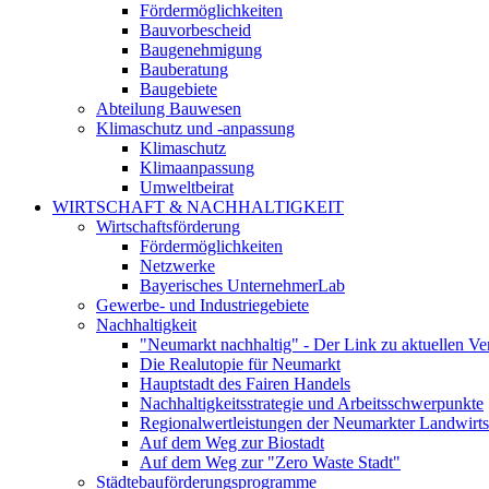
Fördermöglichkeiten
Bauvorbescheid
Baugenehmigung
Bauberatung
Baugebiete
Abteilung Bauwesen
Klimaschutz und -anpassung
Klimaschutz
Klimaanpassung
Umweltbeirat
WIRTSCHAFT & NACHHALTIGKEIT
Wirtschaftsförderung
Fördermöglichkeiten
Netzwerke
Bayerisches UnternehmerLab
Gewerbe- und Industriegebiete
Nachhaltigkeit
"Neumarkt nachhaltig" - Der Link zu aktuellen Ve
Die Realutopie für Neumarkt
Hauptstadt des Fairen Handels
Nachhaltigkeitsstrategie und Arbeitsschwerpunkte
Regionalwertleistungen der Neumarkter Landwirts
Auf dem Weg zur Biostadt
Auf dem Weg zur "Zero Waste Stadt"
Städtebauförderungsprogramme