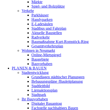
Märkte
Spiel- und Bolzplätze
Verkehr
Parkhäuser
Handyparken
E-Ladesäulen
Stadtbus und Fahrplan
Aktuelle Baustellen
Radverkehr
Baumaßnahme Kurt-Romstöck-Ring
Gesamtverkehrsplan
Wohnen in Neumarkt
Online-Mietspiegel
Baugebiete
Bauvorhaben
PLANEN & BAUEN
Stadtentwicklung
Grundlagen städtischer Planungen
Bebauungspläne /Bauleitplanung
Stadtleitbild
Lärmaktionsplan
Stadtpark
Ihr Bauvorhaben
Digitaler Bauantrag
Fachstelle nachhaltiges Bauen