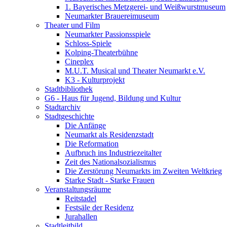
1. Bayerisches Metzgerei- und Weißwurstmuseum
Neumarkter Brauereimuseum
Theater und Film
Neumarkter Passionsspiele
Schloss-Spiele
Kolping-Theaterbühne
Cineplex
M.U.T. Musical und Theater Neumarkt e.V.
K3 - Kulturprojekt
Stadtbibliothek
G6 - Haus für Jugend, Bildung und Kultur
Stadtarchiv
Stadtgeschichte
Die Anfänge
Neumarkt als Residenzstadt
Die Reformation
Aufbruch ins Industriezeitalter
Zeit des Nationalsozialismus
Die Zerstörung Neumarkts im Zweiten Weltkrieg
Starke Stadt - Starke Frauen
Veranstaltungsräume
Reitstadel
Festsäle der Residenz
Jurahallen
Stadtleitbild