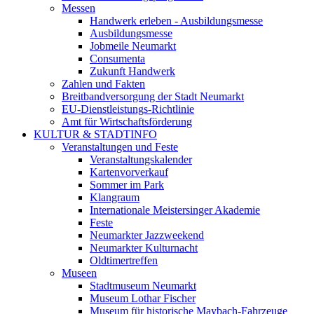
Messen
Handwerk erleben - Ausbildungsmesse
Ausbildungsmesse
Jobmeile Neumarkt
Consumenta
Zukunft Handwerk
Zahlen und Fakten
Breitbandversorgung der Stadt Neumarkt
EU-Dienstleistungs-Richtlinie
Amt für Wirtschaftsförderung
KULTUR & STADTINFO
Veranstaltungen und Feste
Veranstaltungskalender
Kartenvorverkauf
Sommer im Park
Klangraum
Internationale Meistersinger Akademie
Feste
Neumarkter Jazzweekend
Neumarkter Kulturnacht
Oldtimertreffen
Museen
Stadtmuseum Neumarkt
Museum Lothar Fischer
Museum für historische Maybach-Fahrzeuge