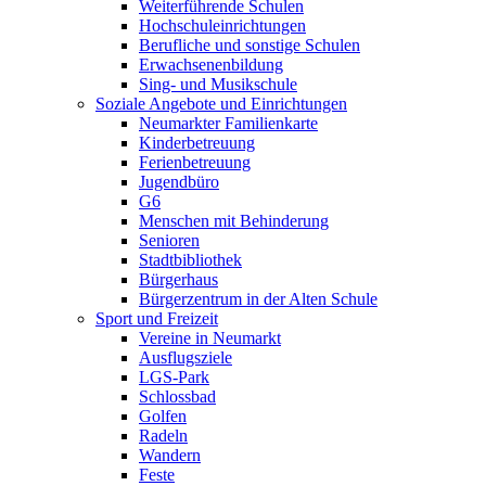
Weiterführende Schulen
Hochschuleinrichtungen
Berufliche und sonstige Schulen
Erwachsenenbildung
Sing- und Musikschule
Soziale Angebote und Einrichtungen
Neumarkter Familienkarte
Kinderbetreuung
Ferienbetreuung
Jugendbüro
G6
Menschen mit Behinderung
Senioren
Stadtbibliothek
Bürgerhaus
Bürgerzentrum in der Alten Schule
Sport und Freizeit
Vereine in Neumarkt
Ausflugsziele
LGS-Park
Schlossbad
Golfen
Radeln
Wandern
Feste