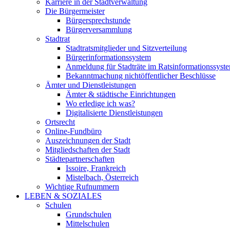
Karriere in der Stadtverwaltung
Die Bürgermeister
Bürgersprechstunde
Bürgerversammlung
Stadtrat
Stadtratsmitglieder und Sitzverteilung
Bürgerinformationssystem
Anmeldung für Stadträte im Ratsinformationssyst
Bekanntmachung nichtöffentlicher Beschlüsse
Ämter und Dienstleistungen
Ämter & städtische Einrichtungen
Wo erledige ich was?
Digitalisierte Dienstleistungen
Ortsrecht
Online-Fundbüro
Auszeichnungen der Stadt
Mitgliedschaften der Stadt
Städtepartnerschaften
Issoire, Frankreich
Mistelbach, Österreich
Wichtige Rufnummern
LEBEN & SOZIALES
Schulen
Grundschulen
Mittelschulen