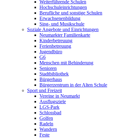
Weiterführende Schulen
Hochschuleinrichtungen
Berufliche und sonstige Schulen
Erwachsenenbildung
Sing- und Musikschule
Soziale Angebote und Einrichtungen
Neumarkter Familienkarte
Kinderbetreuung
Ferienbetreuung
Jugendbüro
G6
Menschen mit Behinderung
Senioren
Stadtbibliothek
Bürgerhaus
Bürgerzentrum in der Alten Schule
Sport und Freizeit
Vereine in Neumarkt
Ausflugsziele
LGS-Park
Schlossbad
Golfen
Radeln
Wandern
Feste