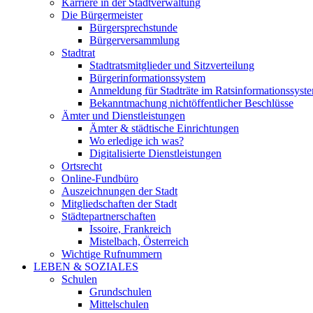
Karriere in der Stadtverwaltung
Die Bürgermeister
Bürgersprechstunde
Bürgerversammlung
Stadtrat
Stadtratsmitglieder und Sitzverteilung
Bürgerinformationssystem
Anmeldung für Stadträte im Ratsinformationssyst
Bekanntmachung nichtöffentlicher Beschlüsse
Ämter und Dienstleistungen
Ämter & städtische Einrichtungen
Wo erledige ich was?
Digitalisierte Dienstleistungen
Ortsrecht
Online-Fundbüro
Auszeichnungen der Stadt
Mitgliedschaften der Stadt
Städtepartnerschaften
Issoire, Frankreich
Mistelbach, Österreich
Wichtige Rufnummern
LEBEN & SOZIALES
Schulen
Grundschulen
Mittelschulen