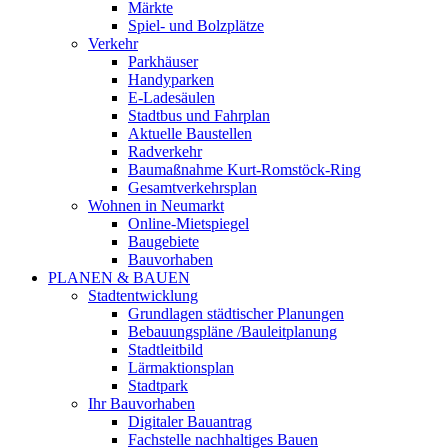
Märkte
Spiel- und Bolzplätze
Verkehr
Parkhäuser
Handyparken
E-Ladesäulen
Stadtbus und Fahrplan
Aktuelle Baustellen
Radverkehr
Baumaßnahme Kurt-Romstöck-Ring
Gesamtverkehrsplan
Wohnen in Neumarkt
Online-Mietspiegel
Baugebiete
Bauvorhaben
PLANEN & BAUEN
Stadtentwicklung
Grundlagen städtischer Planungen
Bebauungspläne /Bauleitplanung
Stadtleitbild
Lärmaktionsplan
Stadtpark
Ihr Bauvorhaben
Digitaler Bauantrag
Fachstelle nachhaltiges Bauen