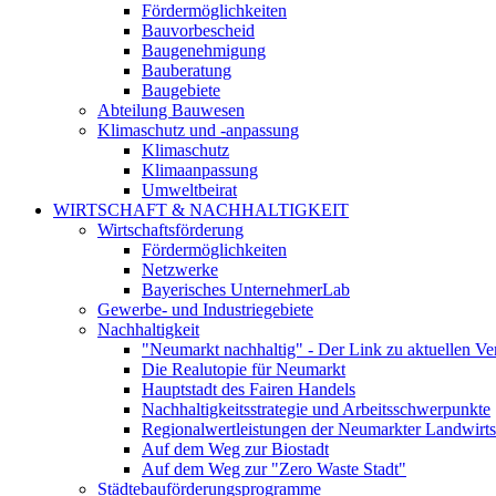
Fördermöglichkeiten
Bauvorbescheid
Baugenehmigung
Bauberatung
Baugebiete
Abteilung Bauwesen
Klimaschutz und -anpassung
Klimaschutz
Klimaanpassung
Umweltbeirat
WIRTSCHAFT & NACHHALTIGKEIT
Wirtschaftsförderung
Fördermöglichkeiten
Netzwerke
Bayerisches UnternehmerLab
Gewerbe- und Industriegebiete
Nachhaltigkeit
"Neumarkt nachhaltig" - Der Link zu aktuellen Ve
Die Realutopie für Neumarkt
Hauptstadt des Fairen Handels
Nachhaltigkeitsstrategie und Arbeitsschwerpunkte
Regionalwertleistungen der Neumarkter Landwirts
Auf dem Weg zur Biostadt
Auf dem Weg zur "Zero Waste Stadt"
Städtebauförderungsprogramme