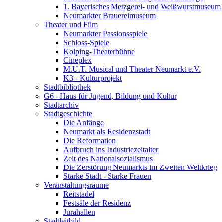
1. Bayerisches Metzgerei- und Weißwurstmuseum
Neumarkter Brauereimuseum
Theater und Film
Neumarkter Passionsspiele
Schloss-Spiele
Kolping-Theaterbühne
Cineplex
M.U.T. Musical und Theater Neumarkt e.V.
K3 - Kulturprojekt
Stadtbibliothek
G6 - Haus für Jugend, Bildung und Kultur
Stadtarchiv
Stadtgeschichte
Die Anfänge
Neumarkt als Residenzstadt
Die Reformation
Aufbruch ins Industriezeitalter
Zeit des Nationalsozialismus
Die Zerstörung Neumarkts im Zweiten Weltkrieg
Starke Stadt - Starke Frauen
Veranstaltungsräume
Reitstadel
Festsäle der Residenz
Jurahallen
Stadtleitbild