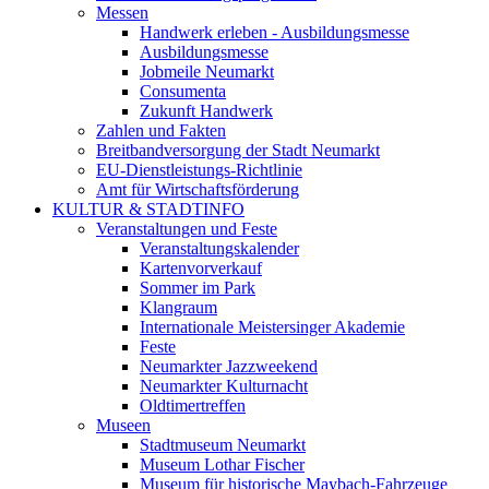
Messen
Handwerk erleben - Ausbildungsmesse
Ausbildungsmesse
Jobmeile Neumarkt
Consumenta
Zukunft Handwerk
Zahlen und Fakten
Breitbandversorgung der Stadt Neumarkt
EU-Dienstleistungs-Richtlinie
Amt für Wirtschaftsförderung
KULTUR & STADTINFO
Veranstaltungen und Feste
Veranstaltungskalender
Kartenvorverkauf
Sommer im Park
Klangraum
Internationale Meistersinger Akademie
Feste
Neumarkter Jazzweekend
Neumarkter Kulturnacht
Oldtimertreffen
Museen
Stadtmuseum Neumarkt
Museum Lothar Fischer
Museum für historische Maybach-Fahrzeuge