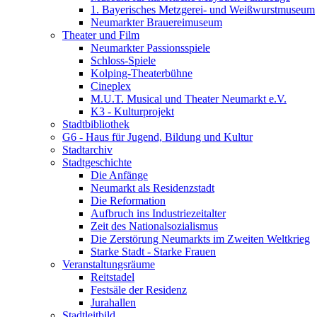
1. Bayerisches Metzgerei- und Weißwurstmuseum
Neumarkter Brauereimuseum
Theater und Film
Neumarkter Passionsspiele
Schloss-Spiele
Kolping-Theaterbühne
Cineplex
M.U.T. Musical und Theater Neumarkt e.V.
K3 - Kulturprojekt
Stadtbibliothek
G6 - Haus für Jugend, Bildung und Kultur
Stadtarchiv
Stadtgeschichte
Die Anfänge
Neumarkt als Residenzstadt
Die Reformation
Aufbruch ins Industriezeitalter
Zeit des Nationalsozialismus
Die Zerstörung Neumarkts im Zweiten Weltkrieg
Starke Stadt - Starke Frauen
Veranstaltungsräume
Reitstadel
Festsäle der Residenz
Jurahallen
Stadtleitbild