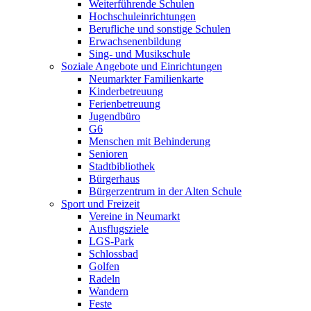
Weiterführende Schulen
Hochschuleinrichtungen
Berufliche und sonstige Schulen
Erwachsenenbildung
Sing- und Musikschule
Soziale Angebote und Einrichtungen
Neumarkter Familienkarte
Kinderbetreuung
Ferienbetreuung
Jugendbüro
G6
Menschen mit Behinderung
Senioren
Stadtbibliothek
Bürgerhaus
Bürgerzentrum in der Alten Schule
Sport und Freizeit
Vereine in Neumarkt
Ausflugsziele
LGS-Park
Schlossbad
Golfen
Radeln
Wandern
Feste