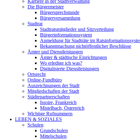
Karriere in der Stadtverwaltung
Die Bürgermeister
Bürgersprechstunde
Bürgerversammlung
Stadtrat
Stadtratsmitglieder und Sitzverteilung
Bürgerinformationssystem
Anmeldung für Stadträte im Ratsinformationssyst
Bekanntmachung nichtöffentlicher Beschlüsse
Ämter und Dienstleistungen
Ämter & städtische Einrichtungen
Wo erledige ich was?
Digitalisierte Dienstleistungen
Ortsrecht
Online-Fundbüro
Auszeichnungen der Stadt
Mitgliedschaften der Stadt
Städtepartnerschaften
Issoire, Frankreich
Mistelbach, Österreich
Wichtige Rufnummern
LEBEN & SOZIALES
Schulen
Grundschulen
Mittelschulen