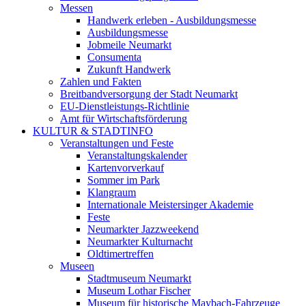
Messen
Handwerk erleben - Ausbildungsmesse
Ausbildungsmesse
Jobmeile Neumarkt
Consumenta
Zukunft Handwerk
Zahlen und Fakten
Breitbandversorgung der Stadt Neumarkt
EU-Dienstleistungs-Richtlinie
Amt für Wirtschaftsförderung
KULTUR & STADTINFO
Veranstaltungen und Feste
Veranstaltungskalender
Kartenvorverkauf
Sommer im Park
Klangraum
Internationale Meistersinger Akademie
Feste
Neumarkter Jazzweekend
Neumarkter Kulturnacht
Oldtimertreffen
Museen
Stadtmuseum Neumarkt
Museum Lothar Fischer
Museum für historische Maybach-Fahrzeuge