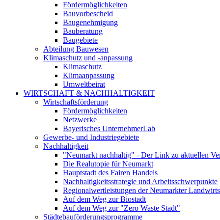
Fördermöglichkeiten
Bauvorbescheid
Baugenehmigung
Bauberatung
Baugebiete
Abteilung Bauwesen
Klimaschutz und -anpassung
Klimaschutz
Klimaanpassung
Umweltbeirat
WIRTSCHAFT & NACHHALTIGKEIT
Wirtschaftsförderung
Fördermöglichkeiten
Netzwerke
Bayerisches UnternehmerLab
Gewerbe- und Industriegebiete
Nachhaltigkeit
"Neumarkt nachhaltig" - Der Link zu aktuellen Ve
Die Realutopie für Neumarkt
Hauptstadt des Fairen Handels
Nachhaltigkeitsstrategie und Arbeitsschwerpunkte
Regionalwertleistungen der Neumarkter Landwirts
Auf dem Weg zur Biostadt
Auf dem Weg zur "Zero Waste Stadt"
Städtebauförderungsprogramme