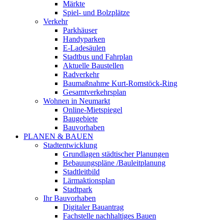
Märkte
Spiel- und Bolzplätze
Verkehr
Parkhäuser
Handyparken
E-Ladesäulen
Stadtbus und Fahrplan
Aktuelle Baustellen
Radverkehr
Baumaßnahme Kurt-Romstöck-Ring
Gesamtverkehrsplan
Wohnen in Neumarkt
Online-Mietspiegel
Baugebiete
Bauvorhaben
PLANEN & BAUEN
Stadtentwicklung
Grundlagen städtischer Planungen
Bebauungspläne /Bauleitplanung
Stadtleitbild
Lärmaktionsplan
Stadtpark
Ihr Bauvorhaben
Digitaler Bauantrag
Fachstelle nachhaltiges Bauen