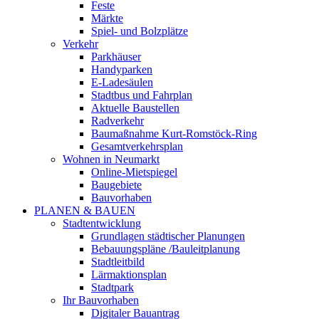
Feste
Märkte
Spiel- und Bolzplätze
Verkehr
Parkhäuser
Handyparken
E-Ladesäulen
Stadtbus und Fahrplan
Aktuelle Baustellen
Radverkehr
Baumaßnahme Kurt-Romstöck-Ring
Gesamtverkehrsplan
Wohnen in Neumarkt
Online-Mietspiegel
Baugebiete
Bauvorhaben
PLANEN & BAUEN
Stadtentwicklung
Grundlagen städtischer Planungen
Bebauungspläne /Bauleitplanung
Stadtleitbild
Lärmaktionsplan
Stadtpark
Ihr Bauvorhaben
Digitaler Bauantrag