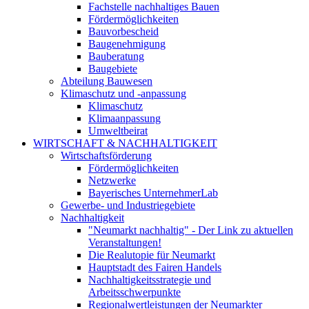
Fachstelle nachhaltiges Bauen
Fördermöglichkeiten
Bauvorbescheid
Baugenehmigung
Bauberatung
Baugebiete
Abteilung Bauwesen
Klimaschutz und -anpassung
Klimaschutz
Klimaanpassung
Umweltbeirat
WIRTSCHAFT & NACHHALTIGKEIT
Wirtschaftsförderung
Fördermöglichkeiten
Netzwerke
Bayerisches UnternehmerLab
Gewerbe- und Industriegebiete
Nachhaltigkeit
"Neumarkt nachhaltig" - Der Link zu aktuellen
Veranstaltungen!
Die Realutopie für Neumarkt
Hauptstadt des Fairen Handels
Nachhaltigkeitsstrategie und
Arbeitsschwerpunkte
Regionalwertleistungen der Neumarkter