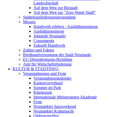
Landwirtschaft
Auf dem Weg zur Biostadt
Auf dem Weg zur "Zero Waste Stadt"
Städtebauförderungsprogramme
Messen
Handwerk erleben - Ausbildungsmesse
Ausbildungsmesse
Jobmeile Neumarkt
Consumenta
Zukunft Handwerk
Zahlen und Fakten
Breitbandversorgung der Stadt Neumarkt
EU-Dienstleistungs-Richtlinie
Amt für Wirtschaftsförderung
KULTUR & STADTINFO
Veranstaltungen und Feste
Veranstaltungskalender
Kartenvorverkauf
Sommer im Park
Klangraum
Internationale Meistersinger Akademie
Feste
Neumarkter Jazzweekend
Neumarkter Kulturnacht
Oldtimertreffen