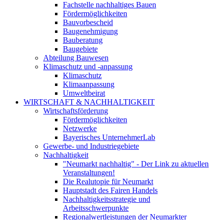
Fachstelle nachhaltiges Bauen
Fördermöglichkeiten
Bauvorbescheid
Baugenehmigung
Bauberatung
Baugebiete
Abteilung Bauwesen
Klimaschutz und -anpassung
Klimaschutz
Klimaanpassung
Umweltbeirat
WIRTSCHAFT & NACHHALTIGKEIT
Wirtschaftsförderung
Fördermöglichkeiten
Netzwerke
Bayerisches UnternehmerLab
Gewerbe- und Industriegebiete
Nachhaltigkeit
"Neumarkt nachhaltig" - Der Link zu aktuellen
Veranstaltungen!
Die Realutopie für Neumarkt
Hauptstadt des Fairen Handels
Nachhaltigkeitsstrategie und
Arbeitsschwerpunkte
Regionalwertleistungen der Neumarkter