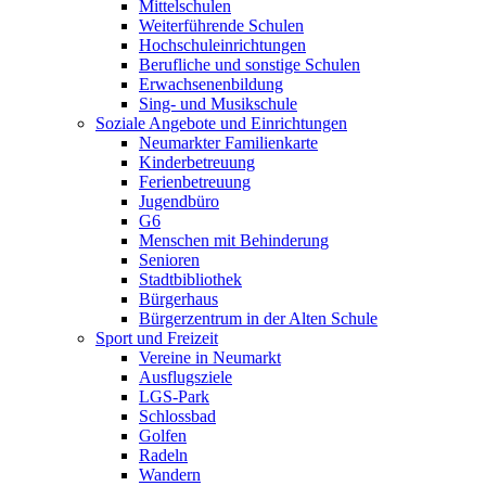
Mittelschulen
Weiterführende Schulen
Hochschuleinrichtungen
Berufliche und sonstige Schulen
Erwachsenenbildung
Sing- und Musikschule
Soziale Angebote und Einrichtungen
Neumarkter Familienkarte
Kinderbetreuung
Ferienbetreuung
Jugendbüro
G6
Menschen mit Behinderung
Senioren
Stadtbibliothek
Bürgerhaus
Bürgerzentrum in der Alten Schule
Sport und Freizeit
Vereine in Neumarkt
Ausflugsziele
LGS-Park
Schlossbad
Golfen
Radeln
Wandern