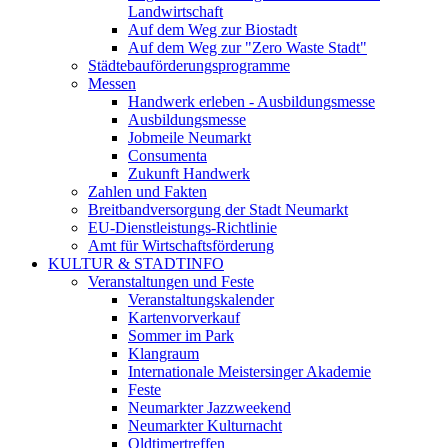
Landwirtschaft
Auf dem Weg zur Biostadt
Auf dem Weg zur "Zero Waste Stadt"
Städtebauförderungsprogramme
Messen
Handwerk erleben - Ausbildungsmesse
Ausbildungsmesse
Jobmeile Neumarkt
Consumenta
Zukunft Handwerk
Zahlen und Fakten
Breitbandversorgung der Stadt Neumarkt
EU-Dienstleistungs-Richtlinie
Amt für Wirtschaftsförderung
KULTUR & STADTINFO
Veranstaltungen und Feste
Veranstaltungskalender
Kartenvorverkauf
Sommer im Park
Klangraum
Internationale Meistersinger Akademie
Feste
Neumarkter Jazzweekend
Neumarkter Kulturnacht
Oldtimertreffen