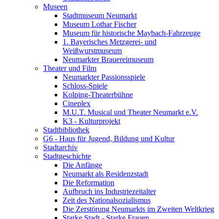
Museen
Stadtmuseum Neumarkt
Museum Lothar Fischer
Museum für historische Maybach-Fahrzeuge
1. Bayerisches Metzgerei- und
Weißwurstmuseum
Neumarkter Brauereimuseum
Theater und Film
Neumarkter Passionsspiele
Schloss-Spiele
Kolping-Theaterbühne
Cineplex
M.U.T. Musical und Theater Neumarkt e.V.
K3 - Kulturprojekt
Stadtbibliothek
G6 - Haus für Jugend, Bildung und Kultur
Stadtarchiv
Stadtgeschichte
Die Anfänge
Neumarkt als Residenzstadt
Die Reformation
Aufbruch ins Industriezeitalter
Zeit des Nationalsozialismus
Die Zerstörung Neumarkts im Zweiten Weltkrieg
Starke Stadt - Starke Frauen