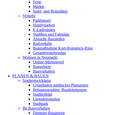
Feste
Märkte
Spiel- und Bolzplätze
Verkehr
Parkhäuser
Handyparken
E-Ladesäulen
Stadtbus und Fahrplan
Aktuelle Baustellen
Radverkehr
Baumaßnahme Kurt-Romstöck-Ring
Gesamtverkehrsplan
Wohnen in Neumarkt
Online-Mietspiegel
Baugebiete
Bauvorhaben
PLANEN & BAUEN
Stadtentwicklung
Grundlagen städtischer Planungen
Bebauungspläne /Bauleitplanung
Stadtleitbild
Lärmaktionsplan
Stadtpark
Ihr Bauvorhaben
Digitaler Bauantrag