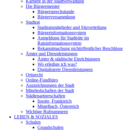
Karriere in der Stadtverwaltung
Die Bürgermeister
Bürgersprechstunde
Bürgerversammlung
Stadtrat
Stadtratsmitglieder und Sitzverteilung
Bürgerinformationssystem
Anmeldung für Stadträte im
Ratsinformationssystem
Bekanntmachung nichtöffentlicher Beschlüsse
Ämter und Dienstleistungen
Ämter & städtische Einrichtungen
Wo erledige ich was?
Digitalisierte Dienstleistungen
Ortsrecht
Online-Fundbüro
Auszeichnungen der Stadt
Mitgliedschaften der Stadt
Städtepartnerschaften
Issoire, Frankreich
Mistelbach, Österreich
Wichtige Rufnummern
LEBEN & SOZIALES
Schulen
Grundschulen