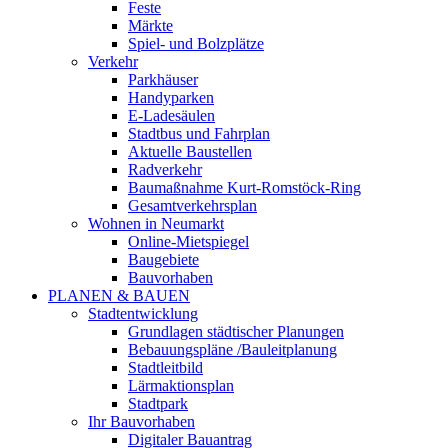
Feste
Märkte
Spiel- und Bolzplätze
Verkehr
Parkhäuser
Handyparken
E-Ladesäulen
Stadtbus und Fahrplan
Aktuelle Baustellen
Radverkehr
Baumaßnahme Kurt-Romstöck-Ring
Gesamtverkehrsplan
Wohnen in Neumarkt
Online-Mietspiegel
Baugebiete
Bauvorhaben
PLANEN & BAUEN
Stadtentwicklung
Grundlagen städtischer Planungen
Bebauungspläne /Bauleitplanung
Stadtleitbild
Lärmaktionsplan
Stadtpark
Ihr Bauvorhaben
Digitaler Bauantrag