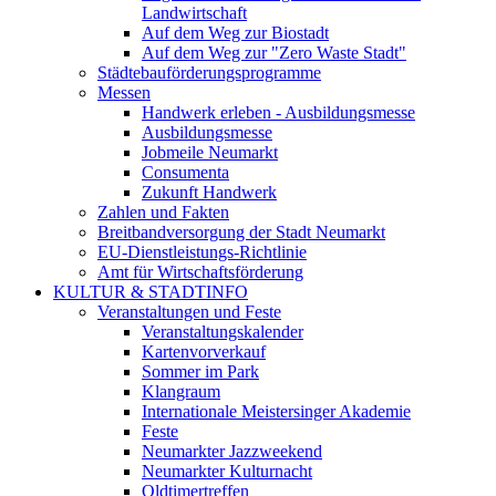
Landwirtschaft
Auf dem Weg zur Biostadt
Auf dem Weg zur "Zero Waste Stadt"
Städtebauförderungsprogramme
Messen
Handwerk erleben - Ausbildungsmesse
Ausbildungsmesse
Jobmeile Neumarkt
Consumenta
Zukunft Handwerk
Zahlen und Fakten
Breitbandversorgung der Stadt Neumarkt
EU-Dienstleistungs-Richtlinie
Amt für Wirtschaftsförderung
KULTUR & STADTINFO
Veranstaltungen und Feste
Veranstaltungskalender
Kartenvorverkauf
Sommer im Park
Klangraum
Internationale Meistersinger Akademie
Feste
Neumarkter Jazzweekend
Neumarkter Kulturnacht
Oldtimertreffen