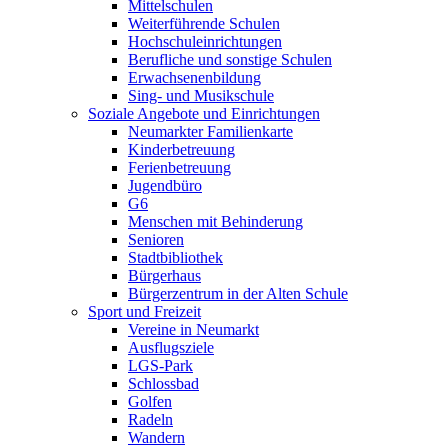
Mittelschulen
Weiterführende Schulen
Hochschuleinrichtungen
Berufliche und sonstige Schulen
Erwachsenenbildung
Sing- und Musikschule
Soziale Angebote und Einrichtungen
Neumarkter Familienkarte
Kinderbetreuung
Ferienbetreuung
Jugendbüro
G6
Menschen mit Behinderung
Senioren
Stadtbibliothek
Bürgerhaus
Bürgerzentrum in der Alten Schule
Sport und Freizeit
Vereine in Neumarkt
Ausflugsziele
LGS-Park
Schlossbad
Golfen
Radeln
Wandern