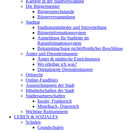
Karriere in der Stadtverwaltung
Die Bürgermeister
Bürgersprechstunde
Bürgerversammlung
Stadtrat
Stadtratsmitglieder und Sitzverteilung
Bürgerinformationssystem
Anmeldung für Stadträte im
Ratsinformationssystem
Bekanntmachung nichtöffentlicher Beschlüsse
Ämter und Dienstleistungen
Ämter & städtische Einrichtungen
Wo erledige ich was?
Digitalisierte Dienstleistungen
Ortsrecht
Online-Fundbüro
Auszeichnungen der Stadt
Mitgliedschaften der Stadt
Städtepartnerschaften
Issoire, Frankreich
Mistelbach, Österreich
Wichtige Rufnummern
LEBEN & SOZIALES
Schulen
Grundschulen