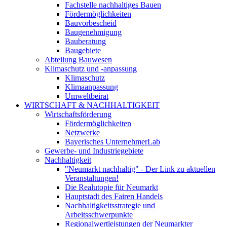
Fachstelle nachhaltiges Bauen
Fördermöglichkeiten
Bauvorbescheid
Baugenehmigung
Bauberatung
Baugebiete
Abteilung Bauwesen
Klimaschutz und -anpassung
Klimaschutz
Klimaanpassung
Umweltbeirat
WIRTSCHAFT & NACHHALTIGKEIT
Wirtschaftsförderung
Fördermöglichkeiten
Netzwerke
Bayerisches UnternehmerLab
Gewerbe- und Industriegebiete
Nachhaltigkeit
"Neumarkt nachhaltig" - Der Link zu aktuellen
Veranstaltungen!
Die Realutopie für Neumarkt
Hauptstadt des Fairen Handels
Nachhaltigkeitsstrategie und
Arbeitsschwerpunkte
Regionalwertleistungen der Neumarkter