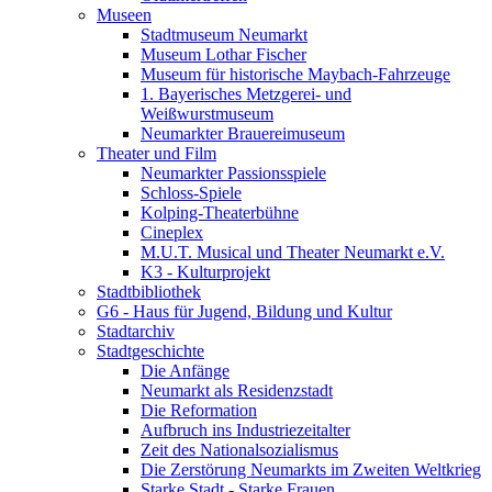
Museen
Stadtmuseum Neumarkt
Museum Lothar Fischer
Museum für historische Maybach-Fahrzeuge
1. Bayerisches Metzgerei- und
Weißwurstmuseum
Neumarkter Brauereimuseum
Theater und Film
Neumarkter Passionsspiele
Schloss-Spiele
Kolping-Theaterbühne
Cineplex
M.U.T. Musical und Theater Neumarkt e.V.
K3 - Kulturprojekt
Stadtbibliothek
G6 - Haus für Jugend, Bildung und Kultur
Stadtarchiv
Stadtgeschichte
Die Anfänge
Neumarkt als Residenzstadt
Die Reformation
Aufbruch ins Industriezeitalter
Zeit des Nationalsozialismus
Die Zerstörung Neumarkts im Zweiten Weltkrieg
Starke Stadt - Starke Frauen