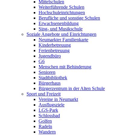
Mittelschulen
Weiterführende Schulen
Hochschuleinrichtungen
Berufliche und sonstige Schulen
Erwachsenenbildung
Sing- und Musikschule
Soziale Angebote und Einrichtungen
Neumarkter Familienkarte
Kinderbetreuung
Ferienbetreuung
Jugendbüro
G6
Menschen mit Behinderung
Senioren
Stadtbibliothek
Bürgerhaus
Bürgerzentrum in der Alten Schule
Sport und Freizeit
Vereine in Neumarkt
Ausflugsziele
LGS-Park
Schlossbad
Golfen
Radeln
Wandern