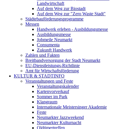
Landwirtschaft
Auf dem Weg zur Biostadt
Auf dem Weg zur "Zero Waste Stadt"
Städtebauförderungsprogramme
Messen
Handwerk erleben - Ausbildungsmesse
Ausbildungsmesse
Jobmeile Neumarkt
Consumenta
Zukunft Handwerk
Zahlen und Fakten
Breitbandversorgung der Stadt Neumarkt
EU-Dienstleistungs-Richtlinie
Amt für Wirtschaftsförderung
KULTUR & STADTINFO
Veranstaltungen und Feste
Veranstaltungskalender
Kartenvorverkauf
Sommer im Park
Klangraum
Internationale Meistersinger Akademie
Feste
Neumarkter Jazzweekend
Neumarkter Kulturnacht
Oldtimertreffen