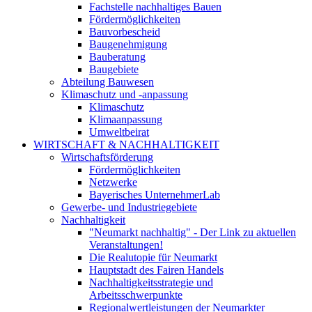
Fachstelle nachhaltiges Bauen
Fördermöglichkeiten
Bauvorbescheid
Baugenehmigung
Bauberatung
Baugebiete
Abteilung Bauwesen
Klimaschutz und -anpassung
Klimaschutz
Klimaanpassung
Umweltbeirat
WIRTSCHAFT & NACHHALTIGKEIT
Wirtschaftsförderung
Fördermöglichkeiten
Netzwerke
Bayerisches UnternehmerLab
Gewerbe- und Industriegebiete
Nachhaltigkeit
"Neumarkt nachhaltig" - Der Link zu aktuellen
Veranstaltungen!
Die Realutopie für Neumarkt
Hauptstadt des Fairen Handels
Nachhaltigkeitsstrategie und
Arbeitsschwerpunkte
Regionalwertleistungen der Neumarkter