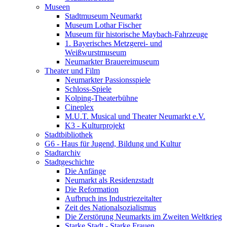
Museen
Stadtmuseum Neumarkt
Museum Lothar Fischer
Museum für historische Maybach-Fahrzeuge
1. Bayerisches Metzgerei- und
Weißwurstmuseum
Neumarkter Brauereimuseum
Theater und Film
Neumarkter Passionsspiele
Schloss-Spiele
Kolping-Theaterbühne
Cineplex
M.U.T. Musical und Theater Neumarkt e.V.
K3 - Kulturprojekt
Stadtbibliothek
G6 - Haus für Jugend, Bildung und Kultur
Stadtarchiv
Stadtgeschichte
Die Anfänge
Neumarkt als Residenzstadt
Die Reformation
Aufbruch ins Industriezeitalter
Zeit des Nationalsozialismus
Die Zerstörung Neumarkts im Zweiten Weltkrieg
Starke Stadt - Starke Frauen