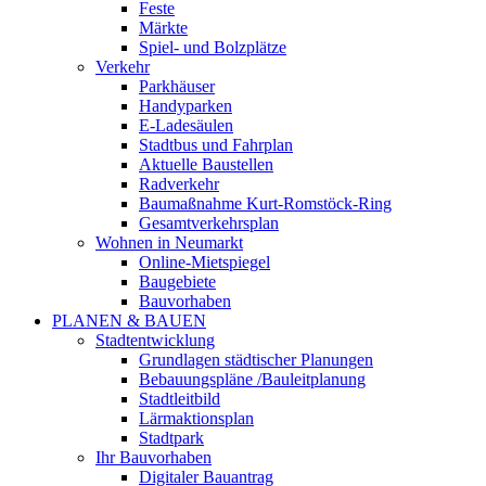
Feste
Märkte
Spiel- und Bolzplätze
Verkehr
Parkhäuser
Handyparken
E-Ladesäulen
Stadtbus und Fahrplan
Aktuelle Baustellen
Radverkehr
Baumaßnahme Kurt-Romstöck-Ring
Gesamtverkehrsplan
Wohnen in Neumarkt
Online-Mietspiegel
Baugebiete
Bauvorhaben
PLANEN & BAUEN
Stadtentwicklung
Grundlagen städtischer Planungen
Bebauungspläne /Bauleitplanung
Stadtleitbild
Lärmaktionsplan
Stadtpark
Ihr Bauvorhaben
Digitaler Bauantrag