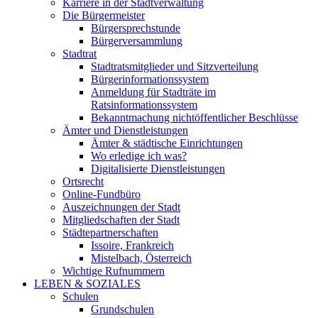
Karriere in der Stadtverwaltung
Die Bürgermeister
Bürgersprechstunde
Bürgerversammlung
Stadtrat
Stadtratsmitglieder und Sitzverteilung
Bürgerinformationssystem
Anmeldung für Stadträte im
Ratsinformationssystem
Bekanntmachung nichtöffentlicher Beschlüsse
Ämter und Dienstleistungen
Ämter & städtische Einrichtungen
Wo erledige ich was?
Digitalisierte Dienstleistungen
Ortsrecht
Online-Fundbüro
Auszeichnungen der Stadt
Mitgliedschaften der Stadt
Städtepartnerschaften
Issoire, Frankreich
Mistelbach, Österreich
Wichtige Rufnummern
LEBEN & SOZIALES
Schulen
Grundschulen