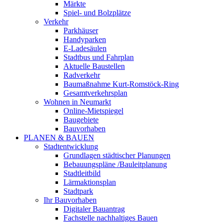
Märkte
Spiel- und Bolzplätze
Verkehr
Parkhäuser
Handyparken
E-Ladesäulen
Stadtbus und Fahrplan
Aktuelle Baustellen
Radverkehr
Baumaßnahme Kurt-Romstöck-Ring
Gesamtverkehrsplan
Wohnen in Neumarkt
Online-Mietspiegel
Baugebiete
Bauvorhaben
PLANEN & BAUEN
Stadtentwicklung
Grundlagen städtischer Planungen
Bebauungspläne /Bauleitplanung
Stadtleitbild
Lärmaktionsplan
Stadtpark
Ihr Bauvorhaben
Digitaler Bauantrag
Fachstelle nachhaltiges Bauen