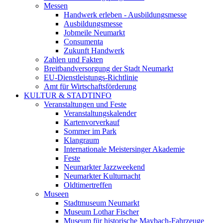
Messen
Handwerk erleben - Ausbildungsmesse
Ausbildungsmesse
Jobmeile Neumarkt
Consumenta
Zukunft Handwerk
Zahlen und Fakten
Breitbandversorgung der Stadt Neumarkt
EU-Dienstleistungs-Richtlinie
Amt für Wirtschaftsförderung
KULTUR & STADTINFO
Veranstaltungen und Feste
Veranstaltungskalender
Kartenvorverkauf
Sommer im Park
Klangraum
Internationale Meistersinger Akademie
Feste
Neumarkter Jazzweekend
Neumarkter Kulturnacht
Oldtimertreffen
Museen
Stadtmuseum Neumarkt
Museum Lothar Fischer
Museum für historische Maybach-Fahrzeuge