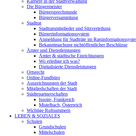
Karriere in der Stadtverwaltung
Die Bürgermeister
Bürgersprechstunde
Bürgerversammlung
Stadtrat
Stadtratsmitglieder und Sitzverteilung
Bürgerinformationssystem
Anmeldung für Stadträte im Ratsinformationssyst
Bekanntmachung nichtöffentlicher Beschlüsse
Ämter und Dienstleistungen
Ämter & städtische Einrichtungen
Wo erledige ich was?
Digitalisierte Dienstleistungen
Ortsrecht
Online-Fundbüro
Auszeichnungen der Stadt
Mitgliedschaften der Stadt
Städtepartnerschaften
Issoire, Frankreich
Mistelbach, Österreich
Wichtige Rufnummern
LEBEN & SOZIALES
Schulen
Grundschulen
Mittelschulen