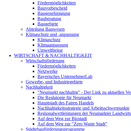
Fördermöglichkeiten
Bauvorbescheid
Baugenehmigung
Bauberatung
Baugebiete
Abteilung Bauwesen
Klimaschutz und -anpassung
Klimaschutz
Klimaanpassung
Umweltbeirat
WIRTSCHAFT & NACHHALTIGKEIT
Wirtschaftsförderung
Fördermöglichkeiten
Netzwerke
Bayerisches UnternehmerLab
Gewerbe- und Industriegebiete
Nachhaltigkeit
"Neumarkt nachhaltig" - Der Link zu aktuellen Ve
Die Realutopie für Neumarkt
Hauptstadt des Fairen Handels
Nachhaltigkeitsstrategie und Arbeitsschwerpunkte
Regionalwertleistungen der Neumarkter Landwirts
Auf dem Weg zur Biostadt
Auf dem Weg zur "Zero Waste Stadt"
Städtebauförderungsprogramme