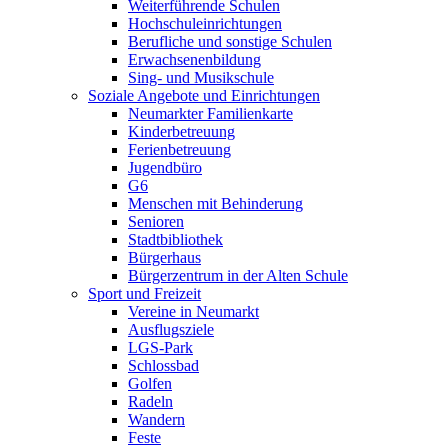
Weiterführende Schulen
Hochschuleinrichtungen
Berufliche und sonstige Schulen
Erwachsenenbildung
Sing- und Musikschule
Soziale Angebote und Einrichtungen
Neumarkter Familienkarte
Kinderbetreuung
Ferienbetreuung
Jugendbüro
G6
Menschen mit Behinderung
Senioren
Stadtbibliothek
Bürgerhaus
Bürgerzentrum in der Alten Schule
Sport und Freizeit
Vereine in Neumarkt
Ausflugsziele
LGS-Park
Schlossbad
Golfen
Radeln
Wandern
Feste