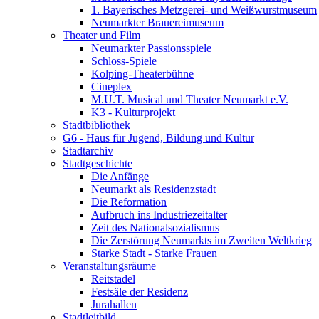
1. Bayerisches Metzgerei- und Weißwurstmuseum
Neumarkter Brauereimuseum
Theater und Film
Neumarkter Passionsspiele
Schloss-Spiele
Kolping-Theaterbühne
Cineplex
M.U.T. Musical und Theater Neumarkt e.V.
K3 - Kulturprojekt
Stadtbibliothek
G6 - Haus für Jugend, Bildung und Kultur
Stadtarchiv
Stadtgeschichte
Die Anfänge
Neumarkt als Residenzstadt
Die Reformation
Aufbruch ins Industriezeitalter
Zeit des Nationalsozialismus
Die Zerstörung Neumarkts im Zweiten Weltkrieg
Starke Stadt - Starke Frauen
Veranstaltungsräume
Reitstadel
Festsäle der Residenz
Jurahallen
Stadtleitbild