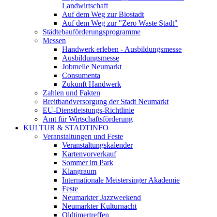
Landwirtschaft
Auf dem Weg zur Biostadt
Auf dem Weg zur "Zero Waste Stadt"
Städtebauförderungsprogramme
Messen
Handwerk erleben - Ausbildungsmesse
Ausbildungsmesse
Jobmeile Neumarkt
Consumenta
Zukunft Handwerk
Zahlen und Fakten
Breitbandversorgung der Stadt Neumarkt
EU-Dienstleistungs-Richtlinie
Amt für Wirtschaftsförderung
KULTUR & STADTINFO
Veranstaltungen und Feste
Veranstaltungskalender
Kartenvorverkauf
Sommer im Park
Klangraum
Internationale Meistersinger Akademie
Feste
Neumarkter Jazzweekend
Neumarkter Kulturnacht
Oldtimertreffen