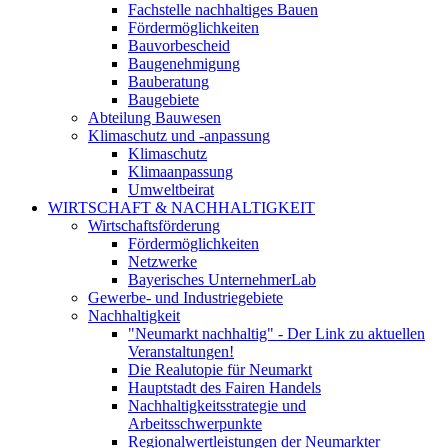
Fachstelle nachhaltiges Bauen
Fördermöglichkeiten
Bauvorbescheid
Baugenehmigung
Bauberatung
Baugebiete
Abteilung Bauwesen
Klimaschutz und -anpassung
Klimaschutz
Klimaanpassung
Umweltbeirat
WIRTSCHAFT & NACHHALTIGKEIT
Wirtschaftsförderung
Fördermöglichkeiten
Netzwerke
Bayerisches UnternehmerLab
Gewerbe- und Industriegebiete
Nachhaltigkeit
"Neumarkt nachhaltig" - Der Link zu aktuellen
Veranstaltungen!
Die Realutopie für Neumarkt
Hauptstadt des Fairen Handels
Nachhaltigkeitsstrategie und
Arbeitsschwerpunkte
Regionalwertleistungen der Neumarkter