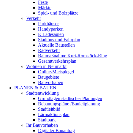
Feste
Märkte
Spiel- und Bolzplätze
Verkehr
Parkhäuser
Handyparken
E-Ladesäulen
Stadtbus und Fahrplan
Aktuelle Baustellen
Radverkehr
Baumaßnahme Kurt-Romstöck-Ring
Gesamtverkehrsplan
Wohnen in Neumarkt
Online-Mietspiegel
Baugebiete
Bauvorhaben
PLANEN & BAUEN
Stadtentwicklung
Grundlagen städtischer Planungen
Bebauungspläne /Bauleitplanung
Stadtleitbild
Lärmaktionsplan
Stadtpark
Ihr Bauvorhaben
Digitaler Bauantrag