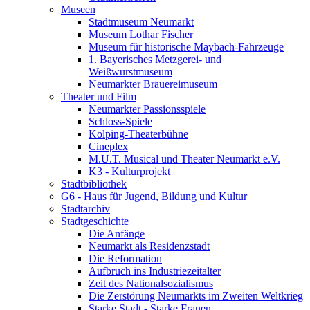
Museen
Stadtmuseum Neumarkt
Museum Lothar Fischer
Museum für historische Maybach-Fahrzeuge
1. Bayerisches Metzgerei- und
Weißwurstmuseum
Neumarkter Brauereimuseum
Theater und Film
Neumarkter Passionsspiele
Schloss-Spiele
Kolping-Theaterbühne
Cineplex
M.U.T. Musical und Theater Neumarkt e.V.
K3 - Kulturprojekt
Stadtbibliothek
G6 - Haus für Jugend, Bildung und Kultur
Stadtarchiv
Stadtgeschichte
Die Anfänge
Neumarkt als Residenzstadt
Die Reformation
Aufbruch ins Industriezeitalter
Zeit des Nationalsozialismus
Die Zerstörung Neumarkts im Zweiten Weltkrieg
Starke Stadt - Starke Frauen