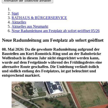
Animation der Slideshow anhalten
Start
RATHAUS & BÜRGERSERVICE
Aktuelles
Aktuelles aus Neumarkt
Neue Radumleitung am Festplatz ab sofort geöffnet 05/26
Neue Radumleitung am Festplatz ab sofort geöffnet
08. Mai 2026
:
Da die gewohnte Radumleitung aufgrund der
Baustellen am Kurt‑Romstöck‑Ring und an der Bahnbrücke
Woffenbach in diesem Jahr nicht eingerichtet werden kann,
wurde auf dem Festgelände während des Frühlingsfestes eine
alternative Route geschaffen. Die Umleitung verläuft östlich
und südlich entlang des Festplatzes, ist gut beleuchtet und
entsprechend markiert.