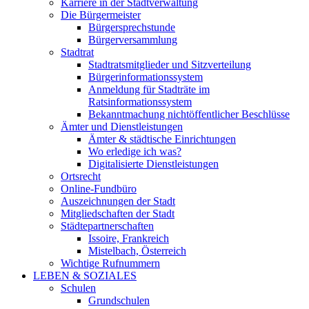
Karriere in der Stadtverwaltung
Die Bürgermeister
Bürgersprechstunde
Bürgerversammlung
Stadtrat
Stadtratsmitglieder und Sitzverteilung
Bürgerinformationssystem
Anmeldung für Stadträte im
Ratsinformationssystem
Bekanntmachung nichtöffentlicher Beschlüsse
Ämter und Dienstleistungen
Ämter & städtische Einrichtungen
Wo erledige ich was?
Digitalisierte Dienstleistungen
Ortsrecht
Online-Fundbüro
Auszeichnungen der Stadt
Mitgliedschaften der Stadt
Städtepartnerschaften
Issoire, Frankreich
Mistelbach, Österreich
Wichtige Rufnummern
LEBEN & SOZIALES
Schulen
Grundschulen