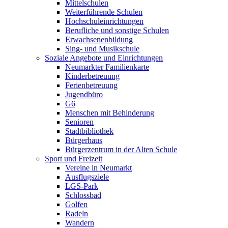
Mittelschulen
Weiterführende Schulen
Hochschuleinrichtungen
Berufliche und sonstige Schulen
Erwachsenenbildung
Sing- und Musikschule
Soziale Angebote und Einrichtungen
Neumarkter Familienkarte
Kinderbetreuung
Ferienbetreuung
Jugendbüro
G6
Menschen mit Behinderung
Senioren
Stadtbibliothek
Bürgerhaus
Bürgerzentrum in der Alten Schule
Sport und Freizeit
Vereine in Neumarkt
Ausflugsziele
LGS-Park
Schlossbad
Golfen
Radeln
Wandern