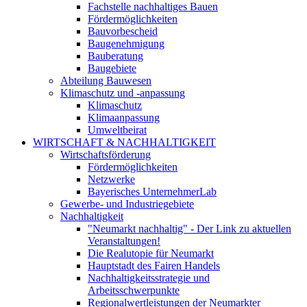
Fachstelle nachhaltiges Bauen
Fördermöglichkeiten
Bauvorbescheid
Baugenehmigung
Bauberatung
Baugebiete
Abteilung Bauwesen
Klimaschutz und -anpassung
Klimaschutz
Klimaanpassung
Umweltbeirat
WIRTSCHAFT & NACHHALTIGKEIT
Wirtschaftsförderung
Fördermöglichkeiten
Netzwerke
Bayerisches UnternehmerLab
Gewerbe- und Industriegebiete
Nachhaltigkeit
"Neumarkt nachhaltig" - Der Link zu aktuellen
Veranstaltungen!
Die Realutopie für Neumarkt
Hauptstadt des Fairen Handels
Nachhaltigkeitsstrategie und
Arbeitsschwerpunkte
Regionalwertleistungen der Neumarkter