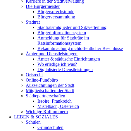
Karriere in der Stadtverwaltung
Die Bürgermeister
Bürgersprechstunde
Bürgerversammlung
Stadtrat
Stadtratsmitglieder und Sitzverteilung
Bürgerinformationssystem
Anmeldung für Stadträte im
Ratsinformationssystem
Bekanntmachung nichtöffentlicher Beschlüsse
Ämter und Dienstleistungen
Ämter & städtische Einrichtungen
Wo erledige ich was?
Digitalisierte Dienstleistungen
Ortsrecht
Online-Fundbüro
Auszeichnungen der Stadt
Mitgliedschaften der Stadt
Städtepartnerschaften
Issoire, Frankreich
Mistelbach, Österreich
Wichtige Rufnummern
LEBEN & SOZIALES
Schulen
Grundschulen