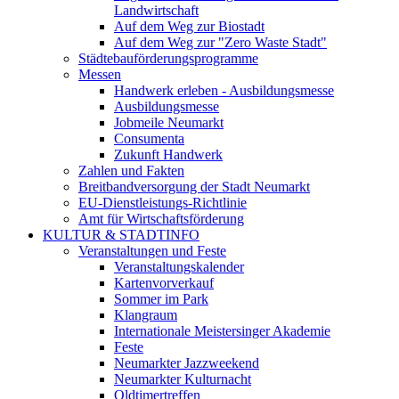
Landwirtschaft
Auf dem Weg zur Biostadt
Auf dem Weg zur "Zero Waste Stadt"
Städtebauförderungsprogramme
Messen
Handwerk erleben - Ausbildungsmesse
Ausbildungsmesse
Jobmeile Neumarkt
Consumenta
Zukunft Handwerk
Zahlen und Fakten
Breitbandversorgung der Stadt Neumarkt
EU-Dienstleistungs-Richtlinie
Amt für Wirtschaftsförderung
KULTUR & STADTINFO
Veranstaltungen und Feste
Veranstaltungskalender
Kartenvorverkauf
Sommer im Park
Klangraum
Internationale Meistersinger Akademie
Feste
Neumarkter Jazzweekend
Neumarkter Kulturnacht
Oldtimertreffen