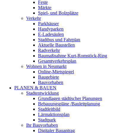
Feste
Märkte
Spiel- und Bolzplätze
Verkehr
Parkhäuser
Handyparken
E-Ladesäulen
Stadtbus und Fahrplan
Aktuelle Baustellen
Radverkehr
Baumaßnahme Kurt-Romstöck-Ring
Gesamtverkehrsplan
Wohnen in Neumarkt
Online-Mietspiegel
Baugebiete
Bauvorhaben
PLANEN & BAUEN
Stadtentwicklung
Grundlagen städtischer Planungen
Bebauungspläne /Bauleitplanung
Stadtleitbild
Lärmaktionsplan
Stadtpark
Ihr Bauvorhaben
Digitaler Bauantrag