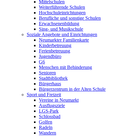
Mittelschulen
Weiterführende Schulen
Hochschuleinrichtungen
Berufliche und sonstige Schulen
Erwachsenenbildung
Sing- und Musikschule
Soziale Angebote und Einrichtungen
Neumarkter Familienkarte
Kinderbetreuung
Ferienbetreuung
Jugendbüro
G6
Menschen mit Behinderung
Senioren
Stadtbibliothek
Bürgerhaus
Bürgerzentrum in der Alten Schule
Sport und Freizeit
Vereine in Neumarkt
Ausflugsziele
LGS-Park
Schlossbad
Golfen
Radeln
Wandern