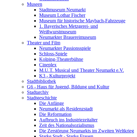
Museen
Stadtmuseum Neumarkt
Museum Lothar Fischer
Museum für historische Maybach-Fahrzeuge
1. Bayerisches Metzgerei- und
Weißwurstmuseum
Neumarkter Brauereimuseum
Theater und Film
Neumarkter Passionsspiele
Schloss-Spiele
Kolping-Theaterbühne
Cineplex
M.U.T. Musical und Theater Neumarkt e.V.
K3 - Kulturprojekt
Stadtbibliothek
G6 - Haus für Jugend, Bildung und Kultur
Stadtarchiv
Stadtgeschichte
Die Anfänge
Neumarkt als Residenzstadt
Die Reformation
Aufbruch ins Industriezeitalter
Zeit des Nationalsozialismus
Die Zerstörung Neumarkts im Zweiten Weltkrieg
Starke Stadt - Starke Frauen