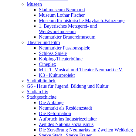
Museen
Stadtmuseum Neumarkt
Museum Lothar Fischer
Museum für historische Maybach-Fahrzeuge
1. Bayerisches Metzgerei- und
Weißwurstmuseum
Neumarkter Brauereimuseum
Theater und Film
Neumarkter Passionsspiele
Schloss-Spiele
Kolping-Theaterbühne
Cineplex
M.U.T. Musical und Theater Neumarkt e.V.
K3 - Kulturprojekt
Stadtbibliothek
G6 - Haus für Jugend, Bildung und Kultur
Stadtarchiv
Stadtgeschichte
Die Anfänge
Neumarkt als Residenzstadt
Die Reformation
Aufbruch ins Industriezeitalter
Zeit des Nationalsozialismus
Die Zerstörung Neumarkts im Zweiten Weltkrieg
Starke Stadt - Starke Frauen