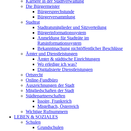
Karriere in der Stadtverwaltung
Die Bürgermeister
Bürgersprechstunde
Bürgerversammlung
Stadtrat
Stadtratsmitglieder und Sitzverteilung
Bürgerinformationssystem
Anmeldung für Stadträte im
Ratsinformationssystem
Bekanntmachung nichtöffentlicher Beschlüsse
Ämter und Dienstleistungen
Ämter & städtische Einrichtungen
Wo erledige ich was?
Digitalisierte Dienstleistungen
Ortsrecht
Online-Fundbüro
Auszeichnungen der Stadt
Mitgliedschaften der Stadt
Städtepartnerschaften
Issoire, Frankreich
Mistelbach, Österreich
Wichtige Rufnummern
LEBEN & SOZIALES
Schulen
Grundschulen