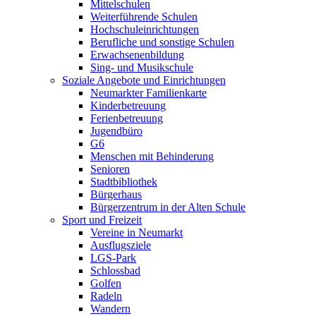
Mittelschulen
Weiterführende Schulen
Hochschuleinrichtungen
Berufliche und sonstige Schulen
Erwachsenenbildung
Sing- und Musikschule
Soziale Angebote und Einrichtungen
Neumarkter Familienkarte
Kinderbetreuung
Ferienbetreuung
Jugendbüro
G6
Menschen mit Behinderung
Senioren
Stadtbibliothek
Bürgerhaus
Bürgerzentrum in der Alten Schule
Sport und Freizeit
Vereine in Neumarkt
Ausflugsziele
LGS-Park
Schlossbad
Golfen
Radeln
Wandern