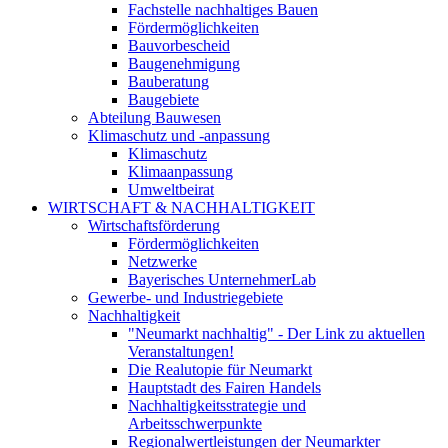
Fachstelle nachhaltiges Bauen
Fördermöglichkeiten
Bauvorbescheid
Baugenehmigung
Bauberatung
Baugebiete
Abteilung Bauwesen
Klimaschutz und -anpassung
Klimaschutz
Klimaanpassung
Umweltbeirat
WIRTSCHAFT & NACHHALTIGKEIT
Wirtschaftsförderung
Fördermöglichkeiten
Netzwerke
Bayerisches UnternehmerLab
Gewerbe- und Industriegebiete
Nachhaltigkeit
"Neumarkt nachhaltig" - Der Link zu aktuellen
Veranstaltungen!
Die Realutopie für Neumarkt
Hauptstadt des Fairen Handels
Nachhaltigkeitsstrategie und
Arbeitsschwerpunkte
Regionalwertleistungen der Neumarkter