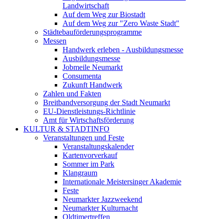
Landwirtschaft
Auf dem Weg zur Biostadt
Auf dem Weg zur "Zero Waste Stadt"
Städtebauförderungsprogramme
Messen
Handwerk erleben - Ausbildungsmesse
Ausbildungsmesse
Jobmeile Neumarkt
Consumenta
Zukunft Handwerk
Zahlen und Fakten
Breitbandversorgung der Stadt Neumarkt
EU-Dienstleistungs-Richtlinie
Amt für Wirtschaftsförderung
KULTUR & STADTINFO
Veranstaltungen und Feste
Veranstaltungskalender
Kartenvorverkauf
Sommer im Park
Klangraum
Internationale Meistersinger Akademie
Feste
Neumarkter Jazzweekend
Neumarkter Kulturnacht
Oldtimertreffen