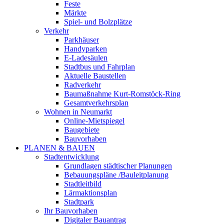
Feste
Märkte
Spiel- und Bolzplätze
Verkehr
Parkhäuser
Handyparken
E-Ladesäulen
Stadtbus und Fahrplan
Aktuelle Baustellen
Radverkehr
Baumaßnahme Kurt-Romstöck-Ring
Gesamtverkehrsplan
Wohnen in Neumarkt
Online-Mietspiegel
Baugebiete
Bauvorhaben
PLANEN & BAUEN
Stadtentwicklung
Grundlagen städtischer Planungen
Bebauungspläne /Bauleitplanung
Stadtleitbild
Lärmaktionsplan
Stadtpark
Ihr Bauvorhaben
Digitaler Bauantrag