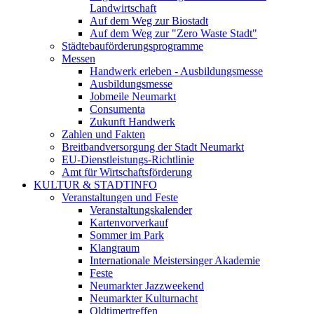
Landwirtschaft
Auf dem Weg zur Biostadt
Auf dem Weg zur "Zero Waste Stadt"
Städtebauförderungsprogramme
Messen
Handwerk erleben - Ausbildungsmesse
Ausbildungsmesse
Jobmeile Neumarkt
Consumenta
Zukunft Handwerk
Zahlen und Fakten
Breitbandversorgung der Stadt Neumarkt
EU-Dienstleistungs-Richtlinie
Amt für Wirtschaftsförderung
KULTUR & STADTINFO
Veranstaltungen und Feste
Veranstaltungskalender
Kartenvorverkauf
Sommer im Park
Klangraum
Internationale Meistersinger Akademie
Feste
Neumarkter Jazzweekend
Neumarkter Kulturnacht
Oldtimertreffen