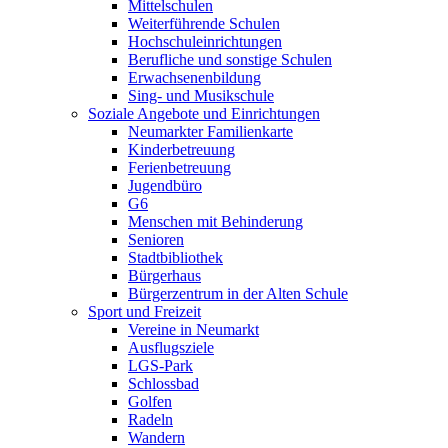
Mittelschulen
Weiterführende Schulen
Hochschuleinrichtungen
Berufliche und sonstige Schulen
Erwachsenenbildung
Sing- und Musikschule
Soziale Angebote und Einrichtungen
Neumarkter Familienkarte
Kinderbetreuung
Ferienbetreuung
Jugendbüro
G6
Menschen mit Behinderung
Senioren
Stadtbibliothek
Bürgerhaus
Bürgerzentrum in der Alten Schule
Sport und Freizeit
Vereine in Neumarkt
Ausflugsziele
LGS-Park
Schlossbad
Golfen
Radeln
Wandern