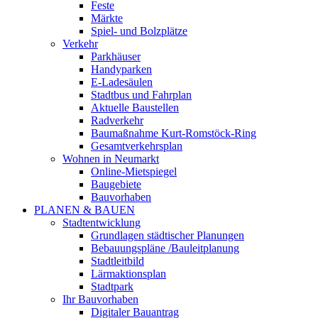
Feste
Märkte
Spiel- und Bolzplätze
Verkehr
Parkhäuser
Handyparken
E-Ladesäulen
Stadtbus und Fahrplan
Aktuelle Baustellen
Radverkehr
Baumaßnahme Kurt-Romstöck-Ring
Gesamtverkehrsplan
Wohnen in Neumarkt
Online-Mietspiegel
Baugebiete
Bauvorhaben
PLANEN & BAUEN
Stadtentwicklung
Grundlagen städtischer Planungen
Bebauungspläne /Bauleitplanung
Stadtleitbild
Lärmaktionsplan
Stadtpark
Ihr Bauvorhaben
Digitaler Bauantrag