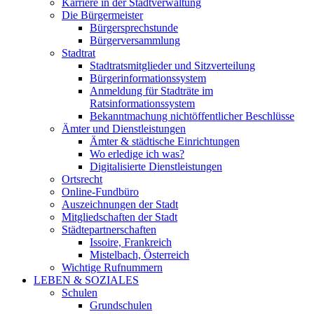
Karriere in der Stadtverwaltung
Die Bürgermeister
Bürgersprechstunde
Bürgerversammlung
Stadtrat
Stadtratsmitglieder und Sitzverteilung
Bürgerinformationssystem
Anmeldung für Stadträte im
Ratsinformationssystem
Bekanntmachung nichtöffentlicher Beschlüsse
Ämter und Dienstleistungen
Ämter & städtische Einrichtungen
Wo erledige ich was?
Digitalisierte Dienstleistungen
Ortsrecht
Online-Fundbüro
Auszeichnungen der Stadt
Mitgliedschaften der Stadt
Städtepartnerschaften
Issoire, Frankreich
Mistelbach, Österreich
Wichtige Rufnummern
LEBEN & SOZIALES
Schulen
Grundschulen