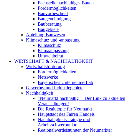
Fachstelle nachhaltiges Bauen
Fördermöglichkeiten
Bauvorbescheid
Baugenehmigung
Bauberatung
Baugebiete
Abteilung Bauwesen
Klimaschutz und -anpassung
Klimaschutz
Klimaanpassung
Umweltbeirat
WIRTSCHAFT & NACHHALTIGKEIT
Wirtschaftsförderung
Fördermöglichkeiten
Netzwerke
Bayerisches UnternehmerLab
Gewerbe- und Industriegebiete
Nachhaltigkeit
"Neumarkt nachhaltig" - Der Link zu aktuellen
Veranstaltungen!
Die Realutopie für Neumarkt
Hauptstadt des Fairen Handels
Nachhaltigkeitsstrategie und
Arbeitsschwerpunkte
Regionalwertleistungen der Neumarkter