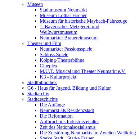
Museen
Stadtmuseum Neumarkt
Museum Lothar Fischer
Museum für historische Maybach-Fahrzeuge
1. Bayerisches Metzgerei- und
Weißwurstmuseum
Neumarkter Brauereimuseum
Theater und Film
Neumarkter Passionsspiele
Schloss-Spiele
Kolping-Theaterbühne
Cineplex
M.U.T. Musical und Theater Neumarkt e.V.
K3 - Kulturprojekt
Stadtbibliothek
G6 - Haus für Jugend, Bildung und Kultur
Stadtarchiv
Stadtgeschichte
Die Anfänge
Neumarkt als Residenzstadt
Die Reformation
Aufbruch ins Industriezeitalter
Zeit des Nationalsozialismus
Die Zerstörung Neumarkts im Zweiten Weltkrieg
Starke Stadt - Starke Frauen