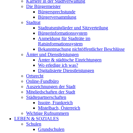
Karriere in der Stadtverwaltung
Die Bürgermeister
Bürgersprechstunde
Bürgerversammlung
Stadtrat
Stadtratsmitglieder und Sitzverteilung
Bürgerinformationssystem
Anmeldung für Stadträte im
Ratsinformationssystem
Bekanntmachung nichtöffentlicher Beschlüsse
Ämter und Dienstleistungen
Ämter & städtische Einrichtungen
Wo erledige ich was?
Digitalisierte Dienstleistungen
Ortsrecht
Online-Fundbüro
Auszeichnungen der Stadt
Mitgliedschaften der Stadt
Städtepartnerschaften
Issoire, Frankreich
Mistelbach, Österreich
Wichtige Rufnummern
LEBEN & SOZIALES
Schulen
Grundschulen