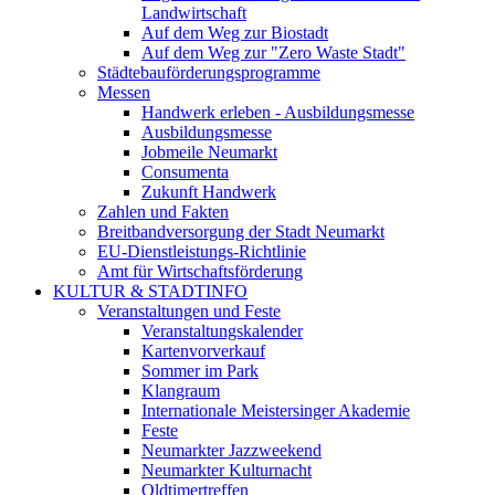
Landwirtschaft
Auf dem Weg zur Biostadt
Auf dem Weg zur "Zero Waste Stadt"
Städtebauförderungsprogramme
Messen
Handwerk erleben - Ausbildungsmesse
Ausbildungsmesse
Jobmeile Neumarkt
Consumenta
Zukunft Handwerk
Zahlen und Fakten
Breitbandversorgung der Stadt Neumarkt
EU-Dienstleistungs-Richtlinie
Amt für Wirtschaftsförderung
KULTUR & STADTINFO
Veranstaltungen und Feste
Veranstaltungskalender
Kartenvorverkauf
Sommer im Park
Klangraum
Internationale Meistersinger Akademie
Feste
Neumarkter Jazzweekend
Neumarkter Kulturnacht
Oldtimertreffen