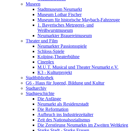
Museen
Stadtmuseum Neumarkt
Museum Lothar Fischer
Museum für historische Maybach-Fahrzeuge
1. Bayerisches Metzgerei- und
Weißwurstmuseum
Neumarkter Brauereimuseum
Theater und Film
Neumarkter Passionsspiele
Schloss-Spiele
Kolping-Theaterbühne
Cineplex
M.U.T. Musical und Theater Neumarkt e.V.
K3 - Kulturprojekt
Stadtbibliothek
G6 - Haus für Jugend, Bildung und Kultur
Stadtarchiv
Stadtgeschichte
Die Anfänge
Neumarkt als Residenzstadt
Die Reformation
Aufbruch ins Industriezeitalter
Zeit des Nationalsozialismus
Die Zerstörung Neumarkts im Zweiten Weltkrieg
Starke Stadt - Starke Frauen