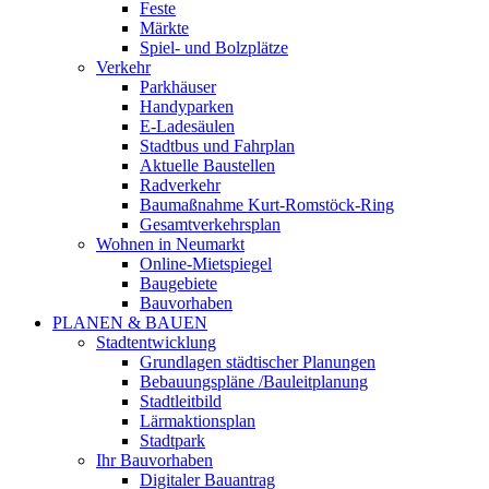
Feste
Märkte
Spiel- und Bolzplätze
Verkehr
Parkhäuser
Handyparken
E-Ladesäulen
Stadtbus und Fahrplan
Aktuelle Baustellen
Radverkehr
Baumaßnahme Kurt-Romstöck-Ring
Gesamtverkehrsplan
Wohnen in Neumarkt
Online-Mietspiegel
Baugebiete
Bauvorhaben
PLANEN & BAUEN
Stadtentwicklung
Grundlagen städtischer Planungen
Bebauungspläne /Bauleitplanung
Stadtleitbild
Lärmaktionsplan
Stadtpark
Ihr Bauvorhaben
Digitaler Bauantrag