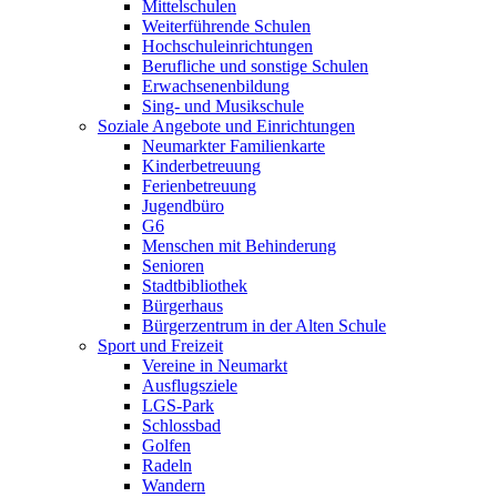
Mittelschulen
Weiterführende Schulen
Hochschuleinrichtungen
Berufliche und sonstige Schulen
Erwachsenenbildung
Sing- und Musikschule
Soziale Angebote und Einrichtungen
Neumarkter Familienkarte
Kinderbetreuung
Ferienbetreuung
Jugendbüro
G6
Menschen mit Behinderung
Senioren
Stadtbibliothek
Bürgerhaus
Bürgerzentrum in der Alten Schule
Sport und Freizeit
Vereine in Neumarkt
Ausflugsziele
LGS-Park
Schlossbad
Golfen
Radeln
Wandern