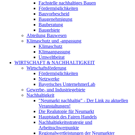
Fachstelle nachhaltiges Bauen
Fördermöglichkeiten
Bauvorbescheid
Baugenehmigung
Bauberatung
Baugebiete
Abteilung Bauwesen
Klimaschutz und -anpassung
Klimaschutz
Klimaanpassung
Umweltbeirat
WIRTSCHAFT & NACHHALTIGKEIT
Wirtschaftsförderung
Fördermöglichkeiten
Netzwerke
Bayerisches UnternehmerLab
Gewerbe- und Industriegebiete
Nachhaltigkeit
"Neumarkt nachhaltig" - Der Link zu aktuellen
Veranstaltungen!
Die Realutopie für Neumarkt
Hauptstadt des Fairen Handels
Nachhaltigkeitsstrategie und
Arbeitsschwerpunkte
Regionalwertleistungen der Neumarkter