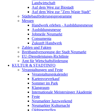
Landwirtschaft
Auf dem Weg zur Biostadt
Auf dem Weg zur "Zero Waste Stadt"
Städtebauförderungsprogramme
Messen
Handwerk erleben - Ausbildungsmesse
Ausbildungsmesse
Jobmeile Neumarkt
Consumenta
Zukunft Handwerk
Zahlen und Fakten
Breitbandversorgung der Stadt Neumarkt
EU-Dienstleistungs-Richtlinie
Amt für Wirtschaftsförderung
KULTUR & STADTINFO
Veranstaltungen und Feste
Veranstaltungskalender
Kartenvorverkauf
Sommer im Park
Klangraum
Internationale Meistersinger Akademie
Feste
Neumarkter Jazzweekend
Neumarkter Kulturnacht
Oldtimertreffen