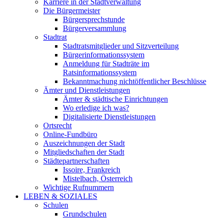
Karriere in der Stadtverwaltung
Die Bürgermeister
Bürgersprechstunde
Bürgerversammlung
Stadtrat
Stadtratsmitglieder und Sitzverteilung
Bürgerinformationssystem
Anmeldung für Stadträte im
Ratsinformationssystem
Bekanntmachung nichtöffentlicher Beschlüsse
Ämter und Dienstleistungen
Ämter & städtische Einrichtungen
Wo erledige ich was?
Digitalisierte Dienstleistungen
Ortsrecht
Online-Fundbüro
Auszeichnungen der Stadt
Mitgliedschaften der Stadt
Städtepartnerschaften
Issoire, Frankreich
Mistelbach, Österreich
Wichtige Rufnummern
LEBEN & SOZIALES
Schulen
Grundschulen