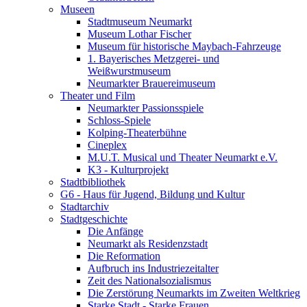
Museen
Stadtmuseum Neumarkt
Museum Lothar Fischer
Museum für historische Maybach-Fahrzeuge
1. Bayerisches Metzgerei- und
Weißwurstmuseum
Neumarkter Brauereimuseum
Theater und Film
Neumarkter Passionsspiele
Schloss-Spiele
Kolping-Theaterbühne
Cineplex
M.U.T. Musical und Theater Neumarkt e.V.
K3 - Kulturprojekt
Stadtbibliothek
G6 - Haus für Jugend, Bildung und Kultur
Stadtarchiv
Stadtgeschichte
Die Anfänge
Neumarkt als Residenzstadt
Die Reformation
Aufbruch ins Industriezeitalter
Zeit des Nationalsozialismus
Die Zerstörung Neumarkts im Zweiten Weltkrieg
Starke Stadt - Starke Frauen