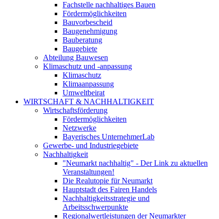
Fachstelle nachhaltiges Bauen
Fördermöglichkeiten
Bauvorbescheid
Baugenehmigung
Bauberatung
Baugebiete
Abteilung Bauwesen
Klimaschutz und -anpassung
Klimaschutz
Klimaanpassung
Umweltbeirat
WIRTSCHAFT & NACHHALTIGKEIT
Wirtschaftsförderung
Fördermöglichkeiten
Netzwerke
Bayerisches UnternehmerLab
Gewerbe- und Industriegebiete
Nachhaltigkeit
"Neumarkt nachhaltig" - Der Link zu aktuellen
Veranstaltungen!
Die Realutopie für Neumarkt
Hauptstadt des Fairen Handels
Nachhaltigkeitsstrategie und
Arbeitsschwerpunkte
Regionalwertleistungen der Neumarkter