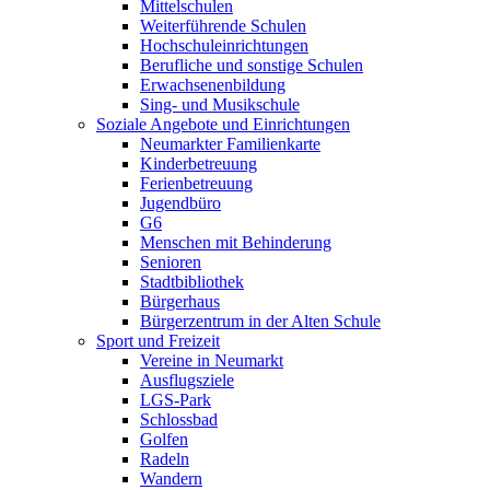
Mittelschulen
Weiterführende Schulen
Hochschuleinrichtungen
Berufliche und sonstige Schulen
Erwachsenenbildung
Sing- und Musikschule
Soziale Angebote und Einrichtungen
Neumarkter Familienkarte
Kinderbetreuung
Ferienbetreuung
Jugendbüro
G6
Menschen mit Behinderung
Senioren
Stadtbibliothek
Bürgerhaus
Bürgerzentrum in der Alten Schule
Sport und Freizeit
Vereine in Neumarkt
Ausflugsziele
LGS-Park
Schlossbad
Golfen
Radeln
Wandern