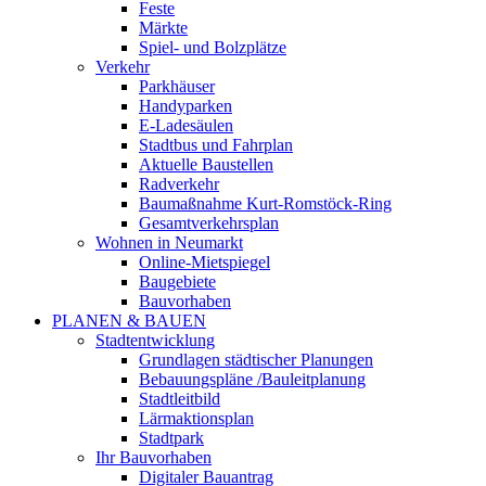
Feste
Märkte
Spiel- und Bolzplätze
Verkehr
Parkhäuser
Handyparken
E-Ladesäulen
Stadtbus und Fahrplan
Aktuelle Baustellen
Radverkehr
Baumaßnahme Kurt-Romstöck-Ring
Gesamtverkehrsplan
Wohnen in Neumarkt
Online-Mietspiegel
Baugebiete
Bauvorhaben
PLANEN & BAUEN
Stadtentwicklung
Grundlagen städtischer Planungen
Bebauungspläne /Bauleitplanung
Stadtleitbild
Lärmaktionsplan
Stadtpark
Ihr Bauvorhaben
Digitaler Bauantrag