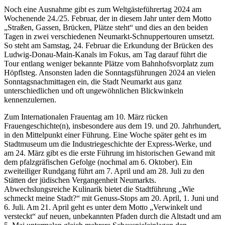
Noch eine Ausnahme gibt es zum Weltgästeführertag 2024 am
Wochenende 24./25. Februar, der in diesem Jahr unter dem Motto
„Straßen, Gassen, Brücken, Plätze steht“ und dies an den beiden
Tagen in zwei verschiedenen Neumarkt-Schnuppertouren umsetzt.
So steht am Samstag, 24. Februar die Erkundung der Brücken des
Ludwig-Donau-Main-Kanals im Fokus, am Tag darauf führt die
Tour entlang weniger bekannte Plätze vom Bahnhofsvorplatz zum
Höpflsteg. Ansonsten laden die Sonntagsführungen 2024 an vielen
Sonntagsnachmittagen ein, die Stadt Neumarkt aus ganz
unterschiedlichen und oft ungewöhnlichen Blickwinkeln
kennenzulernen.
Zum Internationalen Frauentag am 10. März rücken
Frauengeschichte(n), insbesondere aus dem 19. und 20. Jahrhundert,
in den Mittelpunkt einer Führung. Eine Woche später geht es im
Stadtmuseum um die Industriegeschichte der Express-Werke, und
am 24. März gibt es die erste Führung im historischen Gewand mit
dem pfalzgräfischen Gefolge (nochmal am 6. Oktober). Ein
zweiteiliger Rundgang führt am 7. April und am 28. Juli zu den
Stätten der jüdischen Vergangenheit Neumarkts.
Abwechslungsreiche Kulinarik bietet die Stadtführung „Wie
schmeckt meine Stadt?“ mit Genuss-Stops am 20. April, 1. Juni und
6. Juli. Am 21. April geht es unter dem Motto „Verwinkelt und
versteckt“ auf neuen, unbekannten Pfaden durch die Altstadt und am