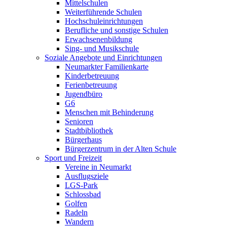
Mittelschulen
Weiterführende Schulen
Hochschuleinrichtungen
Berufliche und sonstige Schulen
Erwachsenenbildung
Sing- und Musikschule
Soziale Angebote und Einrichtungen
Neumarkter Familienkarte
Kinderbetreuung
Ferienbetreuung
Jugendbüro
G6
Menschen mit Behinderung
Senioren
Stadtbibliothek
Bürgerhaus
Bürgerzentrum in der Alten Schule
Sport und Freizeit
Vereine in Neumarkt
Ausflugsziele
LGS-Park
Schlossbad
Golfen
Radeln
Wandern