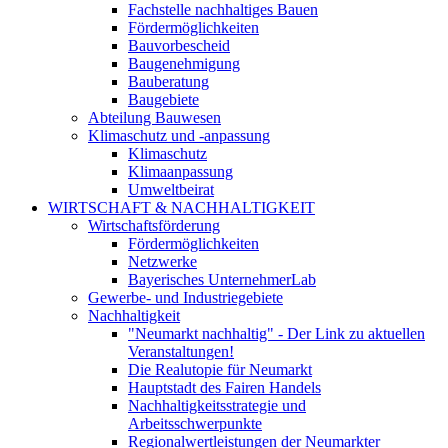
Fachstelle nachhaltiges Bauen
Fördermöglichkeiten
Bauvorbescheid
Baugenehmigung
Bauberatung
Baugebiete
Abteilung Bauwesen
Klimaschutz und -anpassung
Klimaschutz
Klimaanpassung
Umweltbeirat
WIRTSCHAFT & NACHHALTIGKEIT
Wirtschaftsförderung
Fördermöglichkeiten
Netzwerke
Bayerisches UnternehmerLab
Gewerbe- und Industriegebiete
Nachhaltigkeit
"Neumarkt nachhaltig" - Der Link zu aktuellen
Veranstaltungen!
Die Realutopie für Neumarkt
Hauptstadt des Fairen Handels
Nachhaltigkeitsstrategie und
Arbeitsschwerpunkte
Regionalwertleistungen der Neumarkter