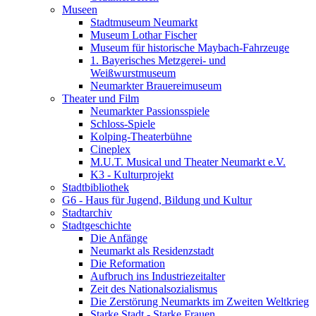
Museen
Stadtmuseum Neumarkt
Museum Lothar Fischer
Museum für historische Maybach-Fahrzeuge
1. Bayerisches Metzgerei- und
Weißwurstmuseum
Neumarkter Brauereimuseum
Theater und Film
Neumarkter Passionsspiele
Schloss-Spiele
Kolping-Theaterbühne
Cineplex
M.U.T. Musical und Theater Neumarkt e.V.
K3 - Kulturprojekt
Stadtbibliothek
G6 - Haus für Jugend, Bildung und Kultur
Stadtarchiv
Stadtgeschichte
Die Anfänge
Neumarkt als Residenzstadt
Die Reformation
Aufbruch ins Industriezeitalter
Zeit des Nationalsozialismus
Die Zerstörung Neumarkts im Zweiten Weltkrieg
Starke Stadt - Starke Frauen