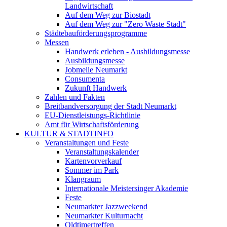
Landwirtschaft
Auf dem Weg zur Biostadt
Auf dem Weg zur "Zero Waste Stadt"
Städtebauförderungsprogramme
Messen
Handwerk erleben - Ausbildungsmesse
Ausbildungsmesse
Jobmeile Neumarkt
Consumenta
Zukunft Handwerk
Zahlen und Fakten
Breitbandversorgung der Stadt Neumarkt
EU-Dienstleistungs-Richtlinie
Amt für Wirtschaftsförderung
KULTUR & STADTINFO
Veranstaltungen und Feste
Veranstaltungskalender
Kartenvorverkauf
Sommer im Park
Klangraum
Internationale Meistersinger Akademie
Feste
Neumarkter Jazzweekend
Neumarkter Kulturnacht
Oldtimertreffen