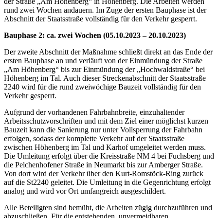
der Straße „Am Höhenberg“ in Höhenberg. Die Arbeiten werden
rund zwei Wochen andauern. Im Zuge der ersten Bauphase ist der
Abschnitt der Staatsstraße vollständig für den Verkehr gesperrt.
Bauphase 2: ca. zwei Wochen (05.10.2023 – 20.10.2023)
Der zweite Abschnitt der Maßnahme schließt direkt an das Ende der
ersten Bauphase an und verläuft von der Einmündung der Straße
„Am Höhenberg“ bis zur Einmündung der „Hochwaldstraße“ bei
Höhenberg im Tal. Auch dieser Streckenabschnitt der Staatsstraße
2240 wird für die rund zweiwöchige Bauzeit vollständig für den
Verkehr gesperrt.
Aufgrund der vorhandenen Fahrbahnbreite, einzuhaltender
Arbeitsschutzvorschriften und mit dem Ziel einer möglichst kurzen
Bauzeit kann die Sanierung nur unter Vollsperrung der Fahrbahn
erfolgen, sodass der komplette Verkehr auf der Staatsstraße
zwischen Höhenberg im Tal und Karhof umgeleitet werden muss.
Die Umleitung erfolgt über die Kreisstraße NM 4 bei Fuchsberg und
die Pelchenhofener Straße in Neumarkt bis zur Amberger Straße.
Von dort wird der Verkehr über den Kurt-Romstöck-Ring zurück
auf die St2240 geleitet. Die Umleitung in die Gegenrichtung erfolgt
analog und wird vor Ort umfangreich ausgeschildert.
Alle Beteiligten sind bemüht, die Arbeiten zügig durchzuführen und
abzuschließen. Für die entstehenden, unvermeidbaren