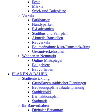
Feste
Märkte
Spiel- und Bolzplätze
Verkehr
Parkhäuser
Handyparken
E-Ladesäulen
Stadtbus und Fahrplan
Aktuelle Baustellen
Radverkehr
Baumaßnahme Kurt-Romstöck-Ring
Gesamtverkehrsplan
Wohnen in Neumarkt
Online-Mietspiegel
Baugebiete
Bauvorhaben
PLANEN & BAUEN
Stadtentwicklung
Grundlagen städtischer Planungen
Bebauungspläne /Bauleitplanung
Stadtleitbild
Lärmaktionsplan
Stadtpark
Ihr Bauvorhaben
Digitaler Bauantrag