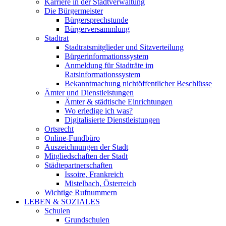
Karriere in der Stadtverwaltung
Die Bürgermeister
Bürgersprechstunde
Bürgerversammlung
Stadtrat
Stadtratsmitglieder und Sitzverteilung
Bürgerinformationssystem
Anmeldung für Stadträte im
Ratsinformationssystem
Bekanntmachung nichtöffentlicher Beschlüsse
Ämter und Dienstleistungen
Ämter & städtische Einrichtungen
Wo erledige ich was?
Digitalisierte Dienstleistungen
Ortsrecht
Online-Fundbüro
Auszeichnungen der Stadt
Mitgliedschaften der Stadt
Städtepartnerschaften
Issoire, Frankreich
Mistelbach, Österreich
Wichtige Rufnummern
LEBEN & SOZIALES
Schulen
Grundschulen