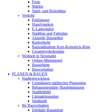
Feste
Märkte
Spiel- und Bolzplätze
Verkehr
Parkhäuser
Handyparken
E-Ladesäulen
Stadtbus und Fahrplan
Aktuelle Baustellen
Radverkehr
Baumaßnahme Kurt-Romstöck-Ring
Gesamtverkehrsplan
Wohnen in Neumarkt
Online-Mietspiegel
Baugebiete
Bauvorhaben
PLANEN & BAUEN
Stadtentwicklung
Grundlagen städtischer Planungen
Bebauungspläne /Bauleitplanung
Stadtleitbild
Lärmaktionsplan
Stadtpark
Ihr Bauvorhaben
Digitaler Bauantrag