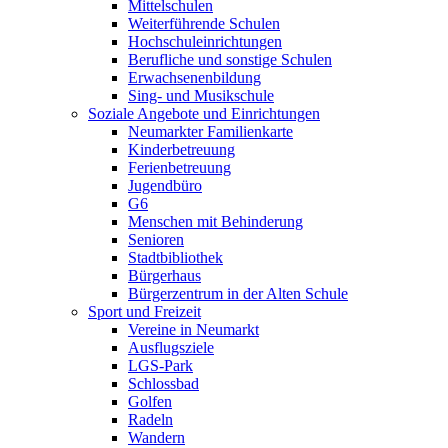
Mittelschulen
Weiterführende Schulen
Hochschuleinrichtungen
Berufliche und sonstige Schulen
Erwachsenenbildung
Sing- und Musikschule
Soziale Angebote und Einrichtungen
Neumarkter Familienkarte
Kinderbetreuung
Ferienbetreuung
Jugendbüro
G6
Menschen mit Behinderung
Senioren
Stadtbibliothek
Bürgerhaus
Bürgerzentrum in der Alten Schule
Sport und Freizeit
Vereine in Neumarkt
Ausflugsziele
LGS-Park
Schlossbad
Golfen
Radeln
Wandern