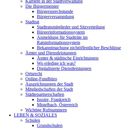
Karriere in der Stadtverwaltung
Die Bürgermeister
Bürgersprechstunde
Bürgerversammlung
Stadtrat
Stadtratsmitglieder und Sitzverteilung
Bürgerinformationssystem
Anmeldung für Stadträte im
Ratsinformationssystem
Bekanntmachung nichtöffentlicher Beschlüsse
Ämter und Dienstleistungen
Ämter & städtische Einrichtungen
Wo erledige ich was?
Digitalisierte Dienstleistungen
Ortsrecht
Online-Fundbüro
Auszeichnungen der Stadt
Mitgliedschaften der Stadt
Städtepartnerschaften
Issoire, Frankreich
Mistelbach, Österreich
Wichtige Rufnummern
LEBEN & SOZIALES
Schulen
Grundschulen