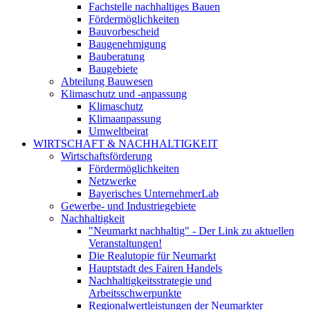
Fachstelle nachhaltiges Bauen
Fördermöglichkeiten
Bauvorbescheid
Baugenehmigung
Bauberatung
Baugebiete
Abteilung Bauwesen
Klimaschutz und -anpassung
Klimaschutz
Klimaanpassung
Umweltbeirat
WIRTSCHAFT & NACHHALTIGKEIT
Wirtschaftsförderung
Fördermöglichkeiten
Netzwerke
Bayerisches UnternehmerLab
Gewerbe- und Industriegebiete
Nachhaltigkeit
"Neumarkt nachhaltig" - Der Link zu aktuellen
Veranstaltungen!
Die Realutopie für Neumarkt
Hauptstadt des Fairen Handels
Nachhaltigkeitsstrategie und
Arbeitsschwerpunkte
Regionalwertleistungen der Neumarkter