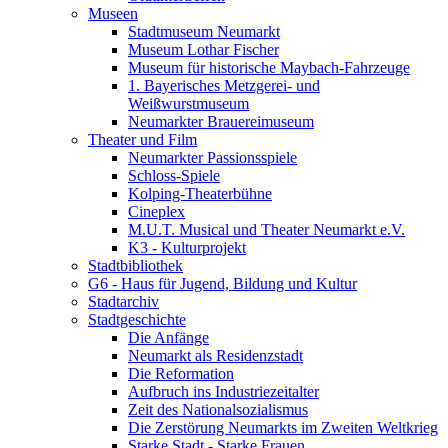
Museen
Stadtmuseum Neumarkt
Museum Lothar Fischer
Museum für historische Maybach-Fahrzeuge
1. Bayerisches Metzgerei- und
Weißwurstmuseum
Neumarkter Brauereimuseum
Theater und Film
Neumarkter Passionsspiele
Schloss-Spiele
Kolping-Theaterbühne
Cineplex
M.U.T. Musical und Theater Neumarkt e.V.
K3 - Kulturprojekt
Stadtbibliothek
G6 - Haus für Jugend, Bildung und Kultur
Stadtarchiv
Stadtgeschichte
Die Anfänge
Neumarkt als Residenzstadt
Die Reformation
Aufbruch ins Industriezeitalter
Zeit des Nationalsozialismus
Die Zerstörung Neumarkts im Zweiten Weltkrieg
Starke Stadt - Starke Frauen