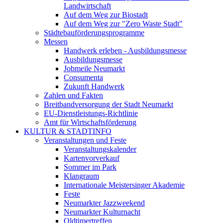
Landwirtschaft
Auf dem Weg zur Biostadt
Auf dem Weg zur "Zero Waste Stadt"
Städtebauförderungsprogramme
Messen
Handwerk erleben - Ausbildungsmesse
Ausbildungsmesse
Jobmeile Neumarkt
Consumenta
Zukunft Handwerk
Zahlen und Fakten
Breitbandversorgung der Stadt Neumarkt
EU-Dienstleistungs-Richtlinie
Amt für Wirtschaftsförderung
KULTUR & STADTINFO
Veranstaltungen und Feste
Veranstaltungskalender
Kartenvorverkauf
Sommer im Park
Klangraum
Internationale Meistersinger Akademie
Feste
Neumarkter Jazzweekend
Neumarkter Kulturnacht
Oldtimertreffen