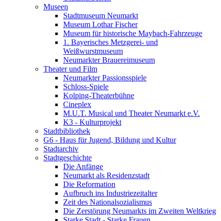
Museen
Stadtmuseum Neumarkt
Museum Lothar Fischer
Museum für historische Maybach-Fahrzeuge
1. Bayerisches Metzgerei- und
Weißwurstmuseum
Neumarkter Brauereimuseum
Theater und Film
Neumarkter Passionsspiele
Schloss-Spiele
Kolping-Theaterbühne
Cineplex
M.U.T. Musical und Theater Neumarkt e.V.
K3 - Kulturprojekt
Stadtbibliothek
G6 - Haus für Jugend, Bildung und Kultur
Stadtarchiv
Stadtgeschichte
Die Anfänge
Neumarkt als Residenzstadt
Die Reformation
Aufbruch ins Industriezeitalter
Zeit des Nationalsozialismus
Die Zerstörung Neumarkts im Zweiten Weltkrieg
Starke Stadt - Starke Frauen