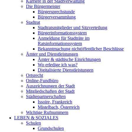
Karriere in der Stadtverwaltung
Die Bürgermeister
Bürgersprechstunde
Bürgerversammlung
Stadtrat
Stadtratsmitglieder und Sitzverteilung
Bürgerinformationssystem
Anmeldung für Stadträte im
Ratsinformationssystem
Bekanntmachung nichtöffentlicher Beschlüsse
Ämter und Dienstleistungen
Ämter & städtische Einrichtungen
Wo erledige ich was?
Digitalisierte Dienstleistungen
Ortsrecht
Online-Fundbüro
Auszeichnungen der Stadt
Mitgliedschaften der Stadt
Städtepartnerschaften
Issoire, Frankreich
Mistelbach, Österreich
Wichtige Rufnummern
LEBEN & SOZIALES
Schulen
Grundschulen