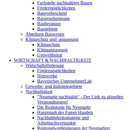
Fachstelle nachhaltiges Bauen
Fördermöglichkeiten
Bauvorbescheid
Baugenehmigung
Bauberatung
Baugebiete
Abteilung Bauwesen
Klimaschutz und -anpassung
Klimaschutz
Klimaanpassung
Umweltbeirat
WIRTSCHAFT & NACHHALTIGKEIT
Wirtschaftsförderung
Fördermöglichkeiten
Netzwerke
Bayerisches UnternehmerLab
Gewerbe- und Industriegebiete
Nachhaltigkeit
"Neumarkt nachhaltig" - Der Link zu aktuellen
Veranstaltungen!
Die Realutopie für Neumarkt
Hauptstadt des Fairen Handels
Nachhaltigkeitsstrategie und
Arbeitsschwerpunkte
Regionalwertleistungen der Neumarkter