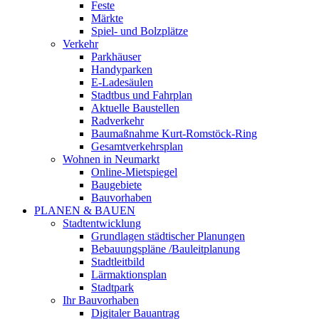
Feste
Märkte
Spiel- und Bolzplätze
Verkehr
Parkhäuser
Handyparken
E-Ladesäulen
Stadtbus und Fahrplan
Aktuelle Baustellen
Radverkehr
Baumaßnahme Kurt-Romstöck-Ring
Gesamtverkehrsplan
Wohnen in Neumarkt
Online-Mietspiegel
Baugebiete
Bauvorhaben
PLANEN & BAUEN
Stadtentwicklung
Grundlagen städtischer Planungen
Bebauungspläne /Bauleitplanung
Stadtleitbild
Lärmaktionsplan
Stadtpark
Ihr Bauvorhaben
Digitaler Bauantrag