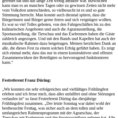
gefristet hat und das lange Zeit wenig attraktiv war. Inzwischen
kann man es an manchen Tagen oder zu gewissen Zeiten nicht mehr
vom Volksfest unterschieden, so vielbesucht ist es und so gute
Stimmung herrscht. Man konnte auch diesmal spüren, dass die
Bürgerinnen und Bürger gerne feiern und sich vergnügen wollten.
Es war so viel Tolles geboten, von den Fahrgeschäften bis zu den
kulinarischen Angeboten und auch die Agrarausstellung, die
Sportausstellung, die Tierschau und das Eselrennen haben die Gäste
zahlreich angezogen. Und mit den Bands und Kapellen hat auch der
musikalische Rahmen dazu beigetragen. Meinen herzlichen Dank an
alle, die dieses Fest zu einem solchen Erfolg geführt haben. Es zeigt
sich einmal mehr, dass das nur in einem konstruktiven und offenen
Zusammenwirken der Beteiligten so hervorragend funktionieren
kann.“
Festreferent Franz Düring:
„Wir konnten ein sehr erfolgreiches und vielfältiges Frühlingfest
erleben und ich freue mich, dass alles unfallfrei und ohne Störungen
verlaufen ist“ so fasst Festreferent Düring das diesjährige
Frühlingsfest zusammen. „Der letzte Sonntag war dabei wohl der
bestbesuchte Festtag, was sicher auch an dem tollen und sehr
umfangreichen Rahmenprogramm mit der Agrarschau, der
Tierschau mit Eselrennen und der Sportausstellung gelegen hat. Alle