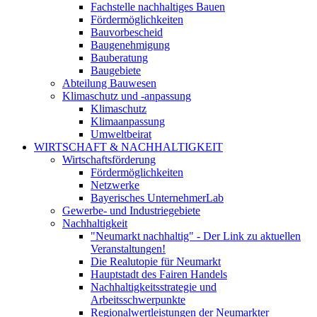
Fachstelle nachhaltiges Bauen
Fördermöglichkeiten
Bauvorbescheid
Baugenehmigung
Bauberatung
Baugebiete
Abteilung Bauwesen
Klimaschutz und -anpassung
Klimaschutz
Klimaanpassung
Umweltbeirat
WIRTSCHAFT & NACHHALTIGKEIT
Wirtschaftsförderung
Fördermöglichkeiten
Netzwerke
Bayerisches UnternehmerLab
Gewerbe- und Industriegebiete
Nachhaltigkeit
"Neumarkt nachhaltig" - Der Link zu aktuellen
Veranstaltungen!
Die Realutopie für Neumarkt
Hauptstadt des Fairen Handels
Nachhaltigkeitsstrategie und
Arbeitsschwerpunkte
Regionalwertleistungen der Neumarkter