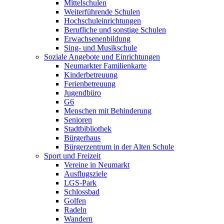
Mittelschulen
Weiterführende Schulen
Hochschuleinrichtungen
Berufliche und sonstige Schulen
Erwachsenenbildung
Sing- und Musikschule
Soziale Angebote und Einrichtungen
Neumarkter Familienkarte
Kinderbetreuung
Ferienbetreuung
Jugendbüro
G6
Menschen mit Behinderung
Senioren
Stadtbibliothek
Bürgerhaus
Bürgerzentrum in der Alten Schule
Sport und Freizeit
Vereine in Neumarkt
Ausflugsziele
LGS-Park
Schlossbad
Golfen
Radeln
Wandern