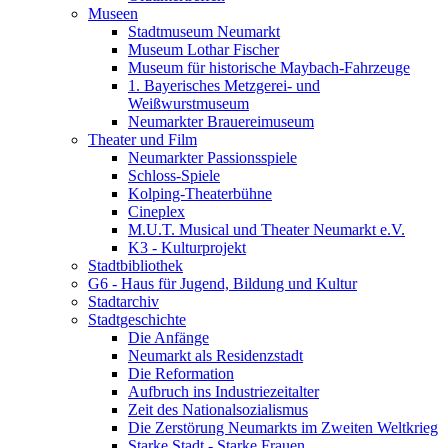
Museen
Stadtmuseum Neumarkt
Museum Lothar Fischer
Museum für historische Maybach-Fahrzeuge
1. Bayerisches Metzgerei- und
Weißwurstmuseum
Neumarkter Brauereimuseum
Theater und Film
Neumarkter Passionsspiele
Schloss-Spiele
Kolping-Theaterbühne
Cineplex
M.U.T. Musical und Theater Neumarkt e.V.
K3 - Kulturprojekt
Stadtbibliothek
G6 - Haus für Jugend, Bildung und Kultur
Stadtarchiv
Stadtgeschichte
Die Anfänge
Neumarkt als Residenzstadt
Die Reformation
Aufbruch ins Industriezeitalter
Zeit des Nationalsozialismus
Die Zerstörung Neumarkts im Zweiten Weltkrieg
Starke Stadt - Starke Frauen