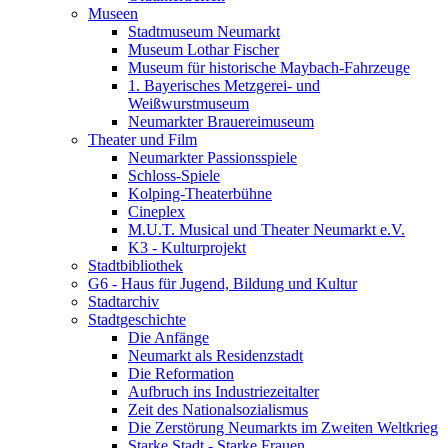
Museen
Stadtmuseum Neumarkt
Museum Lothar Fischer
Museum für historische Maybach-Fahrzeuge
1. Bayerisches Metzgerei- und
Weißwurstmuseum
Neumarkter Brauereimuseum
Theater und Film
Neumarkter Passionsspiele
Schloss-Spiele
Kolping-Theaterbühne
Cineplex
M.U.T. Musical und Theater Neumarkt e.V.
K3 - Kulturprojekt
Stadtbibliothek
G6 - Haus für Jugend, Bildung und Kultur
Stadtarchiv
Stadtgeschichte
Die Anfänge
Neumarkt als Residenzstadt
Die Reformation
Aufbruch ins Industriezeitalter
Zeit des Nationalsozialismus
Die Zerstörung Neumarkts im Zweiten Weltkrieg
Starke Stadt - Starke Frauen