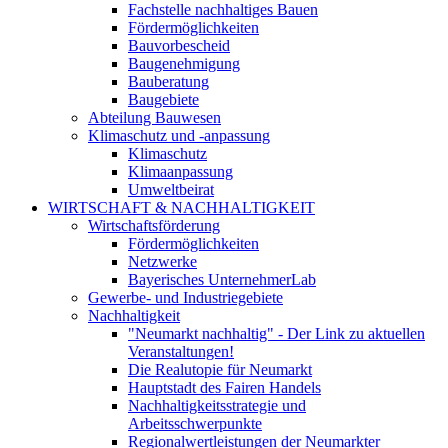
Fachstelle nachhaltiges Bauen
Fördermöglichkeiten
Bauvorbescheid
Baugenehmigung
Bauberatung
Baugebiete
Abteilung Bauwesen
Klimaschutz und -anpassung
Klimaschutz
Klimaanpassung
Umweltbeirat
WIRTSCHAFT & NACHHALTIGKEIT
Wirtschaftsförderung
Fördermöglichkeiten
Netzwerke
Bayerisches UnternehmerLab
Gewerbe- und Industriegebiete
Nachhaltigkeit
"Neumarkt nachhaltig" - Der Link zu aktuellen
Veranstaltungen!
Die Realutopie für Neumarkt
Hauptstadt des Fairen Handels
Nachhaltigkeitsstrategie und
Arbeitsschwerpunkte
Regionalwertleistungen der Neumarkter