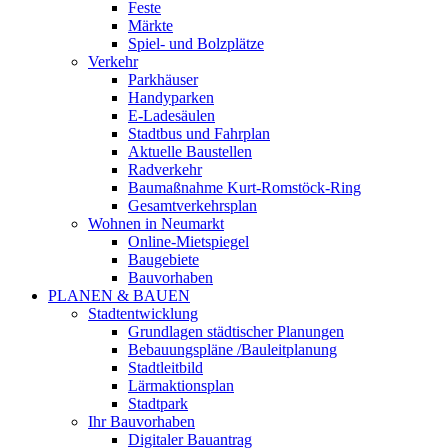
Feste
Märkte
Spiel- und Bolzplätze
Verkehr
Parkhäuser
Handyparken
E-Ladesäulen
Stadtbus und Fahrplan
Aktuelle Baustellen
Radverkehr
Baumaßnahme Kurt-Romstöck-Ring
Gesamtverkehrsplan
Wohnen in Neumarkt
Online-Mietspiegel
Baugebiete
Bauvorhaben
PLANEN & BAUEN
Stadtentwicklung
Grundlagen städtischer Planungen
Bebauungspläne /Bauleitplanung
Stadtleitbild
Lärmaktionsplan
Stadtpark
Ihr Bauvorhaben
Digitaler Bauantrag