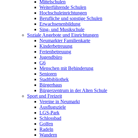
Mittelschulen
Weiterführende Schulen
Hochschuleinrichtungen
Berufliche und sonstige Schulen
Erwachsenenbildung
Sing- und Musikschule
Soziale Angebote und Einrichtungen
Neumarkter Familienkarte
Kinderbetreuung
Ferienbetreuung
Jugendbüro
G6
Menschen mit Behinderung
Senioren
Stadtbibliothek
Bürgerhaus
Bürgerzentrum in der Alten Schule
Sport und Freizeit
Vereine in Neumarkt
Ausflugsziele
LGS-Park
Schlossbad
Golfen
Radeln
Wandern