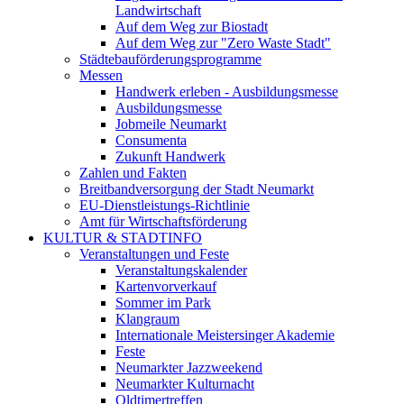
Landwirtschaft
Auf dem Weg zur Biostadt
Auf dem Weg zur "Zero Waste Stadt"
Städtebauförderungsprogramme
Messen
Handwerk erleben - Ausbildungsmesse
Ausbildungsmesse
Jobmeile Neumarkt
Consumenta
Zukunft Handwerk
Zahlen und Fakten
Breitbandversorgung der Stadt Neumarkt
EU-Dienstleistungs-Richtlinie
Amt für Wirtschaftsförderung
KULTUR & STADTINFO
Veranstaltungen und Feste
Veranstaltungskalender
Kartenvorverkauf
Sommer im Park
Klangraum
Internationale Meistersinger Akademie
Feste
Neumarkter Jazzweekend
Neumarkter Kulturnacht
Oldtimertreffen