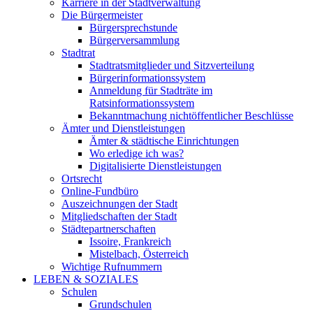
Karriere in der Stadtverwaltung
Die Bürgermeister
Bürgersprechstunde
Bürgerversammlung
Stadtrat
Stadtratsmitglieder und Sitzverteilung
Bürgerinformationssystem
Anmeldung für Stadträte im
Ratsinformationssystem
Bekanntmachung nichtöffentlicher Beschlüsse
Ämter und Dienstleistungen
Ämter & städtische Einrichtungen
Wo erledige ich was?
Digitalisierte Dienstleistungen
Ortsrecht
Online-Fundbüro
Auszeichnungen der Stadt
Mitgliedschaften der Stadt
Städtepartnerschaften
Issoire, Frankreich
Mistelbach, Österreich
Wichtige Rufnummern
LEBEN & SOZIALES
Schulen
Grundschulen