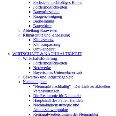
Fachstelle nachhaltiges Bauen
Fördermöglichkeiten
Bauvorbescheid
Baugenehmigung
Bauberatung
Baugebiete
Abteilung Bauwesen
Klimaschutz und -anpassung
Klimaschutz
Klimaanpassung
Umweltbeirat
WIRTSCHAFT & NACHHALTIGKEIT
Wirtschaftsförderung
Fördermöglichkeiten
Netzwerke
Bayerisches UnternehmerLab
Gewerbe- und Industriegebiete
Nachhaltigkeit
"Neumarkt nachhaltig" - Der Link zu aktuellen
Veranstaltungen!
Die Realutopie für Neumarkt
Hauptstadt des Fairen Handels
Nachhaltigkeitsstrategie und
Arbeitsschwerpunkte
Regionalwertleistungen der Neumarkter