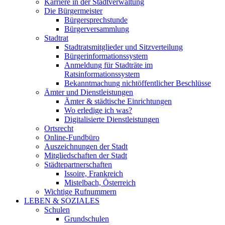
Karriere in der Stadtverwaltung
Die Bürgermeister
Bürgersprechstunde
Bürgerversammlung
Stadtrat
Stadtratsmitglieder und Sitzverteilung
Bürgerinformationssystem
Anmeldung für Stadträte im
Ratsinformationssystem
Bekanntmachung nichtöffentlicher Beschlüsse
Ämter und Dienstleistungen
Ämter & städtische Einrichtungen
Wo erledige ich was?
Digitalisierte Dienstleistungen
Ortsrecht
Online-Fundbüro
Auszeichnungen der Stadt
Mitgliedschaften der Stadt
Städtepartnerschaften
Issoire, Frankreich
Mistelbach, Österreich
Wichtige Rufnummern
LEBEN & SOZIALES
Schulen
Grundschulen