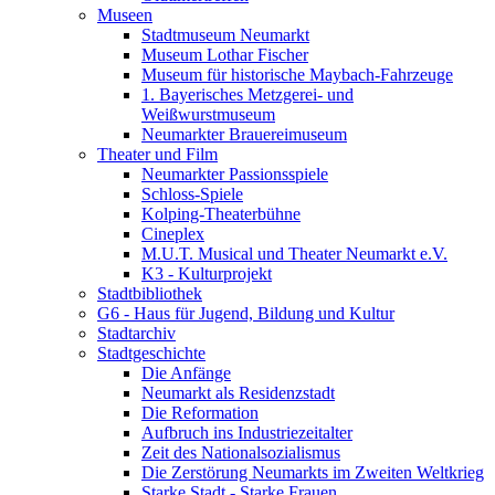
Museen
Stadtmuseum Neumarkt
Museum Lothar Fischer
Museum für historische Maybach-Fahrzeuge
1. Bayerisches Metzgerei- und
Weißwurstmuseum
Neumarkter Brauereimuseum
Theater und Film
Neumarkter Passionsspiele
Schloss-Spiele
Kolping-Theaterbühne
Cineplex
M.U.T. Musical und Theater Neumarkt e.V.
K3 - Kulturprojekt
Stadtbibliothek
G6 - Haus für Jugend, Bildung und Kultur
Stadtarchiv
Stadtgeschichte
Die Anfänge
Neumarkt als Residenzstadt
Die Reformation
Aufbruch ins Industriezeitalter
Zeit des Nationalsozialismus
Die Zerstörung Neumarkts im Zweiten Weltkrieg
Starke Stadt - Starke Frauen