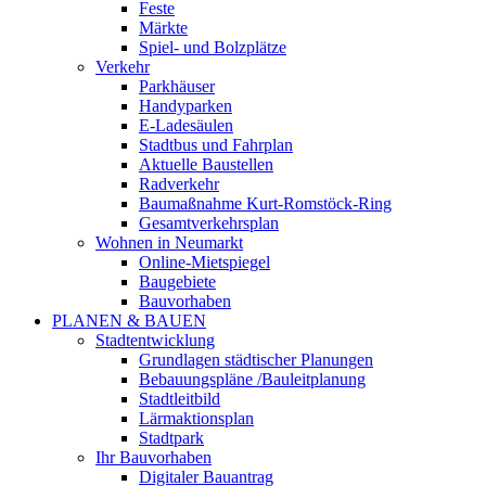
Feste
Märkte
Spiel- und Bolzplätze
Verkehr
Parkhäuser
Handyparken
E-Ladesäulen
Stadtbus und Fahrplan
Aktuelle Baustellen
Radverkehr
Baumaßnahme Kurt-Romstöck-Ring
Gesamtverkehrsplan
Wohnen in Neumarkt
Online-Mietspiegel
Baugebiete
Bauvorhaben
PLANEN & BAUEN
Stadtentwicklung
Grundlagen städtischer Planungen
Bebauungspläne /Bauleitplanung
Stadtleitbild
Lärmaktionsplan
Stadtpark
Ihr Bauvorhaben
Digitaler Bauantrag