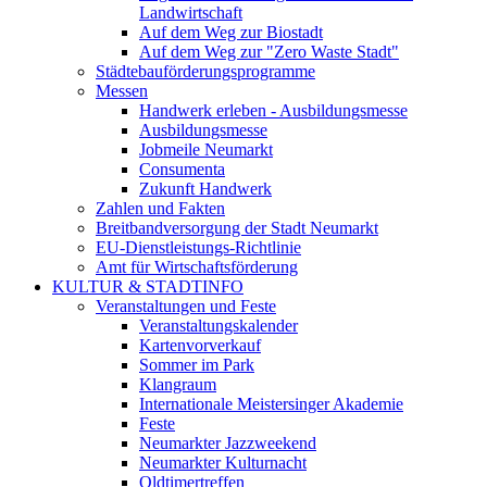
Landwirtschaft
Auf dem Weg zur Biostadt
Auf dem Weg zur "Zero Waste Stadt"
Städtebauförderungsprogramme
Messen
Handwerk erleben - Ausbildungsmesse
Ausbildungsmesse
Jobmeile Neumarkt
Consumenta
Zukunft Handwerk
Zahlen und Fakten
Breitbandversorgung der Stadt Neumarkt
EU-Dienstleistungs-Richtlinie
Amt für Wirtschaftsförderung
KULTUR & STADTINFO
Veranstaltungen und Feste
Veranstaltungskalender
Kartenvorverkauf
Sommer im Park
Klangraum
Internationale Meistersinger Akademie
Feste
Neumarkter Jazzweekend
Neumarkter Kulturnacht
Oldtimertreffen