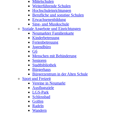
Mittelschulen
Weiterführende Schulen
Hochschuleinrichtungen
Berufliche und sonstige Schulen
Erwachsenenbildung
Sing- und Musikschule
Soziale Angebote und Einrichtungen
Neumarkter Familienkarte
Kinderbetreuung
Ferienbetreuung
Jugendbüro
G6
Menschen mit Behinderung
Senioren
Stadtbibliothek
Bürgerhaus
Bürgerzentrum in der Alten Schule
Sport und Freizeit
Vereine in Neumarkt
Ausflugsziele
LGS-Park
Schlossbad
Golfen
Radeln
Wandern