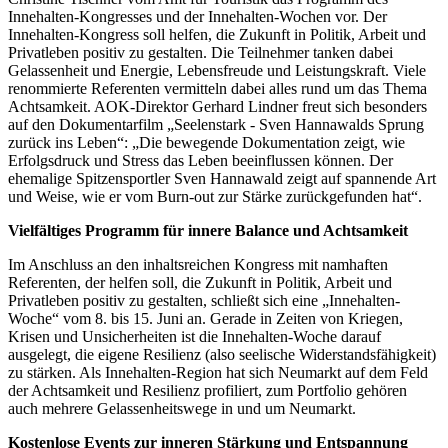
Innehalten-Kongresses und der Innehalten-Wochen vor. Der
Innehalten-Kongress soll helfen, die Zukunft in Politik, Arbeit und
Privatleben positiv zu gestalten. Die Teilnehmer tanken dabei
Gelassenheit und Energie, Lebensfreude und Leistungskraft. Viele
renommierte Referenten vermitteln dabei alles rund um das Thema
Achtsamkeit. AOK-Direktor Gerhard Lindner freut sich besonders
auf den Dokumentarfilm „Seelenstark - Sven Hannawalds Sprung
zurück ins Leben“: „Die bewegende Dokumentation zeigt, wie
Erfolgsdruck und Stress das Leben beeinflussen können. Der
ehemalige Spitzensportler Sven Hannawald zeigt auf spannende Art
und Weise, wie er vom Burn-out zur Stärke zurückgefunden hat“.
Vielfältiges Programm für innere Balance und Achtsamkeit
Im Anschluss an den inhaltsreichen Kongress mit namhaften
Referenten, der helfen soll, die Zukunft in Politik, Arbeit und
Privatleben positiv zu gestalten, schließt sich eine „Innehalten-
Woche“ vom 8. bis 15. Juni an. Gerade in Zeiten von Kriegen,
Krisen und Unsicherheiten ist die Innehalten-Woche darauf
ausgelegt, die eigene Resilienz (also seelische Widerstandsfähigkeit)
zu stärken. Als Innehalten-Region hat sich Neumarkt auf dem Feld
der Achtsamkeit und Resilienz profiliert, zum Portfolio gehören
auch mehrere Gelassenheitswege in und um Neumarkt.
Kostenlose Events zur inneren Stärkung und Entspannung