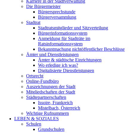
Karriere in der Stadtverwaltung
Die Bürgermeister
Bürgersprechstunde
Bürgerversammlung
Stadtrat
Stadtratsmitglieder und Sitzverteilung
Bürgerinformationssystem
Anmeldung für Stadträte im
Ratsinformationssystem
Bekanntmachung nichtöffentlicher Beschlüsse
Ämter und Dienstleistungen
Ämter & städtische Einrichtungen
Wo erledige ich was?
Digitalisierte Dienstleistungen
Ortsrecht
Online-Fundbüro
Auszeichnungen der Stadt
Mitgliedschaften der Stadt
Städtepartnerschaften
Issoire, Frankreich
Mistelbach, Österreich
Wichtige Rufnummern
LEBEN & SOZIALES
Schulen
Grundschulen