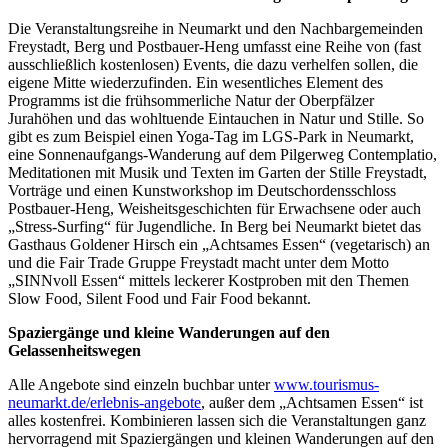
Die Veranstaltungsreihe in Neumarkt und den Nachbargemeinden
Freystadt, Berg und Postbauer-Heng umfasst eine Reihe von (fast
ausschließlich kostenlosen) Events, die dazu verhelfen sollen, die
eigene Mitte wiederzufinden. Ein wesentliches Element des
Programms ist die frühsommerliche Natur der Oberpfälzer
Jurahöhen und das wohltuende Eintauchen in Natur und Stille. So
gibt es zum Beispiel einen Yoga-Tag im LGS-Park in Neumarkt,
eine Sonnenaufgangs-Wanderung auf dem Pilgerweg Contemplatio,
Meditationen mit Musik und Texten im Garten der Stille Freystadt,
Vorträge und einen Kunstworkshop im Deutschordensschloss
Postbauer-Heng, Weisheitsgeschichten für Erwachsene oder auch
„Stress-Surfing“ für Jugendliche. In Berg bei Neumarkt bietet das
Gasthaus Goldener Hirsch ein „Achtsames Essen“ (vegetarisch) an
und die Fair Trade Gruppe Freystadt macht unter dem Motto
„SINNvoll Essen“ mittels leckerer Kostproben mit den Themen
Slow Food, Silent Food und Fair Food bekannt.
Spaziergänge und kleine Wanderungen auf den
Gelassenheitswegen
Alle Angebote sind einzeln buchbar unter
www.tourismus-
neumarkt.de/erlebnis-angebote
, außer dem „Achtsamen Essen“ ist
alles kostenfrei. Kombinieren lassen sich die Veranstaltungen ganz
hervorragend mit Spaziergängen und kleinen Wanderungen auf den