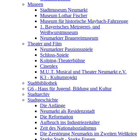
Museen
Stadtmuseum Neumarkt
Museum Lothar Fischer
Museum für historische Maybach-Fahrzeuge
1. Bayerisches Metzgerei- und
Weißwurstmuseum
Neumarkter Brauereimuseum
Theater und Film
Neumarkter Passionsspiele
Schloss-Spiele
Kolping-Theaterbühne
Cineplex
M.U.T. Musical und Theater Neumarkt e.V.
K3 - Kulturprojekt
Stadtbibliothek
G6 - Haus für Jugend, Bildung und Kultur
Stadtarchiv
Stadtgeschichte
Die Anfänge
Neumarkt als Residenzstadt
Die Reformation
Aufbruch ins Industriezeitalter
Zeit des Nationalsozialismus
Die Zerstörung Neumarkts im Zweiten Weltkrieg
Starke Stadt - Starke Frauen