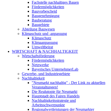
Fachstelle nachhaltiges Bauen
Fördermöglichkeiten
Bauvorbescheid
Baugenehmigung
Bauberatung
Baugebiete
Abteilung Bauwesen
Klimaschutz und -anpassung
Klimaschutz
Klimaanpassung
Umweltbeirat
WIRTSCHAFT & NACHHALTIGKEIT
Wirtschaftsförderung
Fördermöglichkeiten
Netzwerke
Bayerisches UnternehmerLab
Gewerbe- und Industriegebiete
Nachhaltigkeit
"Neumarkt nachhaltig" - Der Link zu aktuellen
Veranstaltungen!
Die Realutopie für Neumarkt
Hauptstadt des Fairen Handels
Nachhaltigkeitsstrategie und
Arbeitsschwerpunkte
Regionalwertleistungen der Neumarkter