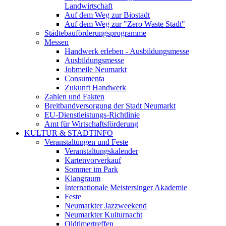
Landwirtschaft
Auf dem Weg zur Biostadt
Auf dem Weg zur "Zero Waste Stadt"
Städtebauförderungsprogramme
Messen
Handwerk erleben - Ausbildungsmesse
Ausbildungsmesse
Jobmeile Neumarkt
Consumenta
Zukunft Handwerk
Zahlen und Fakten
Breitbandversorgung der Stadt Neumarkt
EU-Dienstleistungs-Richtlinie
Amt für Wirtschaftsförderung
KULTUR & STADTINFO
Veranstaltungen und Feste
Veranstaltungskalender
Kartenvorverkauf
Sommer im Park
Klangraum
Internationale Meistersinger Akademie
Feste
Neumarkter Jazzweekend
Neumarkter Kulturnacht
Oldtimertreffen