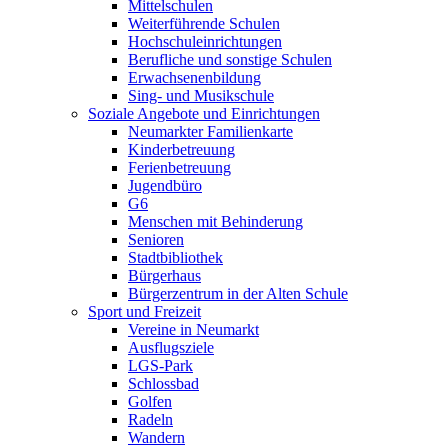
Mittelschulen
Weiterführende Schulen
Hochschuleinrichtungen
Berufliche und sonstige Schulen
Erwachsenenbildung
Sing- und Musikschule
Soziale Angebote und Einrichtungen
Neumarkter Familienkarte
Kinderbetreuung
Ferienbetreuung
Jugendbüro
G6
Menschen mit Behinderung
Senioren
Stadtbibliothek
Bürgerhaus
Bürgerzentrum in der Alten Schule
Sport und Freizeit
Vereine in Neumarkt
Ausflugsziele
LGS-Park
Schlossbad
Golfen
Radeln
Wandern