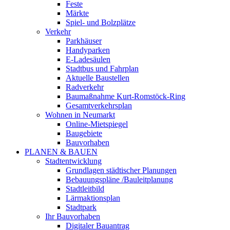
Feste
Märkte
Spiel- und Bolzplätze
Verkehr
Parkhäuser
Handyparken
E-Ladesäulen
Stadtbus und Fahrplan
Aktuelle Baustellen
Radverkehr
Baumaßnahme Kurt-Romstöck-Ring
Gesamtverkehrsplan
Wohnen in Neumarkt
Online-Mietspiegel
Baugebiete
Bauvorhaben
PLANEN & BAUEN
Stadtentwicklung
Grundlagen städtischer Planungen
Bebauungspläne /Bauleitplanung
Stadtleitbild
Lärmaktionsplan
Stadtpark
Ihr Bauvorhaben
Digitaler Bauantrag