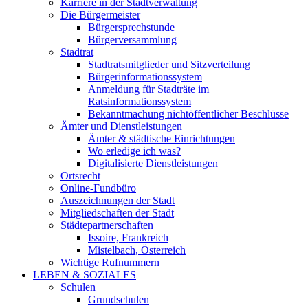
Karriere in der Stadtverwaltung
Die Bürgermeister
Bürgersprechstunde
Bürgerversammlung
Stadtrat
Stadtratsmitglieder und Sitzverteilung
Bürgerinformationssystem
Anmeldung für Stadträte im
Ratsinformationssystem
Bekanntmachung nichtöffentlicher Beschlüsse
Ämter und Dienstleistungen
Ämter & städtische Einrichtungen
Wo erledige ich was?
Digitalisierte Dienstleistungen
Ortsrecht
Online-Fundbüro
Auszeichnungen der Stadt
Mitgliedschaften der Stadt
Städtepartnerschaften
Issoire, Frankreich
Mistelbach, Österreich
Wichtige Rufnummern
LEBEN & SOZIALES
Schulen
Grundschulen