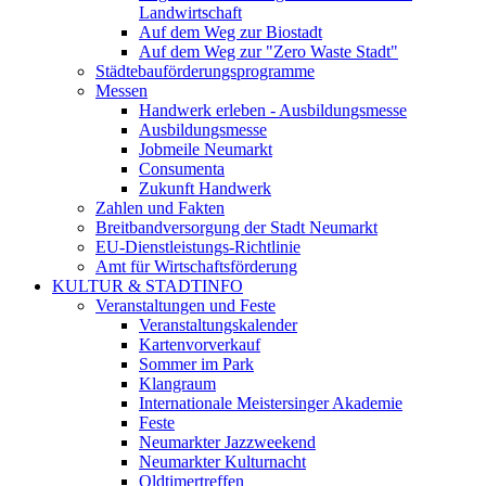
Landwirtschaft
Auf dem Weg zur Biostadt
Auf dem Weg zur "Zero Waste Stadt"
Städtebauförderungsprogramme
Messen
Handwerk erleben - Ausbildungsmesse
Ausbildungsmesse
Jobmeile Neumarkt
Consumenta
Zukunft Handwerk
Zahlen und Fakten
Breitbandversorgung der Stadt Neumarkt
EU-Dienstleistungs-Richtlinie
Amt für Wirtschaftsförderung
KULTUR & STADTINFO
Veranstaltungen und Feste
Veranstaltungskalender
Kartenvorverkauf
Sommer im Park
Klangraum
Internationale Meistersinger Akademie
Feste
Neumarkter Jazzweekend
Neumarkter Kulturnacht
Oldtimertreffen