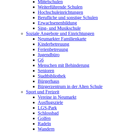
Mittelschulen
Weiterführende Schulen
Hochschuleinrichtungen
Berufliche und sonstige Schulen
Erwachsenenbildung
Sing- und Musikschule
Soziale Angebote und Einrichtungen
Neumarkter Familienkarte
Kinderbetreuung
Ferienbetreuung
Jugendbüro
G6
Menschen mit Behinderung
Senioren
Stadtbibliothek
Bürgerhaus
Bürgerzentrum in der Alten Schule
Sport und Freizeit
Vereine in Neumarkt
Ausflugsziele
LGS-Park
Schlossbad
Golfen
Radeln
Wandern