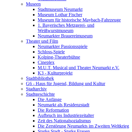
Museen
Stadtmuseum Neumarkt
Museum Lothar Fischer
Museum für historische Maybach-Fahrzeuge
1. Bayerisches Metzgerei- und
Weißwurstmuseum
Neumarkter Brauereimuseum
Theater und Film
Neumarkter Passionsspiele
Schloss-Spiele
Kolping-Theaterbühne
Cineplex
M.U.T. Musical und Theater Neumarkt e.V.
K3 - Kulturprojekt
Stadtbibliothek
G6 - Haus für Jugend, Bildung und Kultur
Stadtarchiv
Stadtgeschichte
Die Anfänge
Neumarkt als Residenzstadt
Die Reformation
Aufbruch ins Industriezeitalter
Zeit des Nationalsozialismus
Die Zerstörung Neumarkts im Zweiten Weltkrieg
Starke Stadt - Starke Frauen