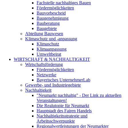
Fachstelle nachhaltiges Bauen
Fördermöglichkeiten
Bauvorbescheid
Baugenehmigung
Bauberatung
Baugebiete
Abteilung Bauwesen
Klimaschutz und -anpassung
Klimaschutz
Klimaanpassung
Umweltbeirat
WIRTSCHAFT & NACHHALTIGKEIT
Wirtschaftsförderung
Fördermöglichkeiten
Netzwerke
Bayerisches UnternehmerLab
Gewerbe- und Industriegebiete
Nachhaltigkeit
"Neumarkt nachhaltig" - Der Link zu aktuellen
Veranstaltungen!
Die Realutopie für Neumarkt
Hauptstadt des Fairen Handels
Nachhaltigkeitsstrategie und
Arbeitsschwerpunkte
Regionalwertleistungen der Neumarkter