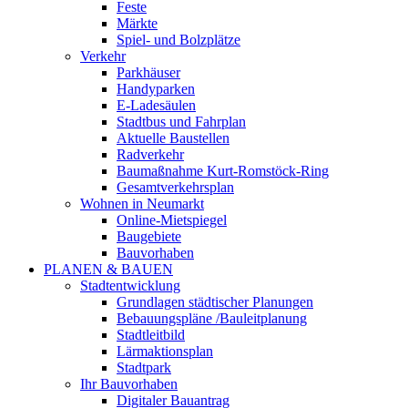
Feste
Märkte
Spiel- und Bolzplätze
Verkehr
Parkhäuser
Handyparken
E-Ladesäulen
Stadtbus und Fahrplan
Aktuelle Baustellen
Radverkehr
Baumaßnahme Kurt-Romstöck-Ring
Gesamtverkehrsplan
Wohnen in Neumarkt
Online-Mietspiegel
Baugebiete
Bauvorhaben
PLANEN & BAUEN
Stadtentwicklung
Grundlagen städtischer Planungen
Bebauungspläne /Bauleitplanung
Stadtleitbild
Lärmaktionsplan
Stadtpark
Ihr Bauvorhaben
Digitaler Bauantrag