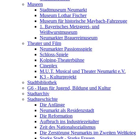
Museen
Stadtmuseum Neumarkt
Museum Lothar Fischer
Museum für historische Maybach-Fahrzeuge
1. Bayerisches Metzgerei- und
Weißwurstmuseum
Neumarkter Brauereimuseum
Theater und Film
Neumarkter Passionsspiele
Schloss-Spiele
Kolping-Theaterbühne
Cineplex
M.U.T. Musical und Theater Neumarkt e.V.
K3 - Kulturprojekt
Stadtbibliothek
G6 - Haus für Jugend, Bildung und Kultur
Stadtarchiv
Stadtgeschichte
Die Anfänge
Neumarkt als Residenzstadt
Die Reformation
Aufbruch ins Industriezeitalter
Zeit des Nationalsozialismus
Die Zerstörung Neumarkts im Zweiten Weltkrieg
Starke Stadt - Starke Frauen