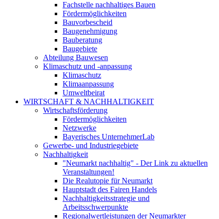
Fachstelle nachhaltiges Bauen
Fördermöglichkeiten
Bauvorbescheid
Baugenehmigung
Bauberatung
Baugebiete
Abteilung Bauwesen
Klimaschutz und -anpassung
Klimaschutz
Klimaanpassung
Umweltbeirat
WIRTSCHAFT & NACHHALTIGKEIT
Wirtschaftsförderung
Fördermöglichkeiten
Netzwerke
Bayerisches UnternehmerLab
Gewerbe- und Industriegebiete
Nachhaltigkeit
"Neumarkt nachhaltig" - Der Link zu aktuellen
Veranstaltungen!
Die Realutopie für Neumarkt
Hauptstadt des Fairen Handels
Nachhaltigkeitsstrategie und
Arbeitsschwerpunkte
Regionalwertleistungen der Neumarkter