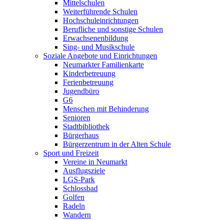
Mittelschulen
Weiterführende Schulen
Hochschuleinrichtungen
Berufliche und sonstige Schulen
Erwachsenenbildung
Sing- und Musikschule
Soziale Angebote und Einrichtungen
Neumarkter Familienkarte
Kinderbetreuung
Ferienbetreuung
Jugendbüro
G6
Menschen mit Behinderung
Senioren
Stadtbibliothek
Bürgerhaus
Bürgerzentrum in der Alten Schule
Sport und Freizeit
Vereine in Neumarkt
Ausflugsziele
LGS-Park
Schlossbad
Golfen
Radeln
Wandern