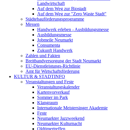
Landwirtschaft
Auf dem Weg zur Biostadt
Auf dem Weg zur "Zero Waste Stadt"
Städtebauförderungsprogramme
Messen
Handwerk erleben - Ausbildungsmesse
Ausbildungsmesse
Jobmeile Neumarkt
Consumenta
Zukunft Handwerk
Zahlen und Fakten
Breitbandversorgung der Stadt Neumarkt
EU-Dienstleistungs-Richtlinie
Amt für Wirtschaftsförderung
KULTUR & STADTINFO
Veranstaltungen und Feste
Veranstaltungskalender
Kartenvorverkauf
Sommer im Park
Klangraum
Internationale Meistersinger Akademie
Feste
Neumarkter Jazzweekend
Neumarkter Kulturnacht
Oldtimertreffen