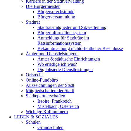
Karriere in der Stadtverwaltung
Die Bürgermeister
Bürgersprechstunde
Bürgerversammlung
Stadtrat
Stadtratsmitglieder und Sitzverteilung
Bürgerinformationssystem
Anmeldung für Stadträte im
Ratsinformationssystem
Bekanntmachung nichtöffentlicher Beschlüsse
Ämter und Dienstleistungen
Ämter & städtische Einrichtungen
Wo erledige ich was?
Digitalisierte Dienstleistungen
Ortsrecht
Online-Fundbüro
Auszeichnungen der Stadt
Mitgliedschaften der Stadt
Städtepartnerschaften
Issoire, Frankreich
Mistelbach, Österreich
Wichtige Rufnummern
LEBEN & SOZIALES
Schulen
Grundschulen