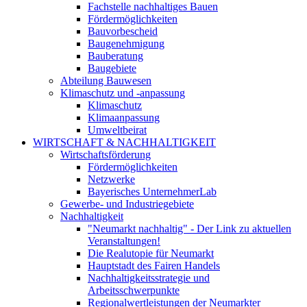
Fachstelle nachhaltiges Bauen
Fördermöglichkeiten
Bauvorbescheid
Baugenehmigung
Bauberatung
Baugebiete
Abteilung Bauwesen
Klimaschutz und -anpassung
Klimaschutz
Klimaanpassung
Umweltbeirat
WIRTSCHAFT & NACHHALTIGKEIT
Wirtschaftsförderung
Fördermöglichkeiten
Netzwerke
Bayerisches UnternehmerLab
Gewerbe- und Industriegebiete
Nachhaltigkeit
"Neumarkt nachhaltig" - Der Link zu aktuellen
Veranstaltungen!
Die Realutopie für Neumarkt
Hauptstadt des Fairen Handels
Nachhaltigkeitsstrategie und
Arbeitsschwerpunkte
Regionalwertleistungen der Neumarkter