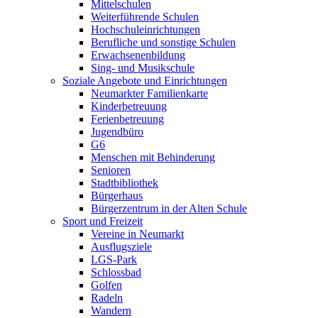
Mittelschulen
Weiterführende Schulen
Hochschuleinrichtungen
Berufliche und sonstige Schulen
Erwachsenenbildung
Sing- und Musikschule
Soziale Angebote und Einrichtungen
Neumarkter Familienkarte
Kinderbetreuung
Ferienbetreuung
Jugendbüro
G6
Menschen mit Behinderung
Senioren
Stadtbibliothek
Bürgerhaus
Bürgerzentrum in der Alten Schule
Sport und Freizeit
Vereine in Neumarkt
Ausflugsziele
LGS-Park
Schlossbad
Golfen
Radeln
Wandern