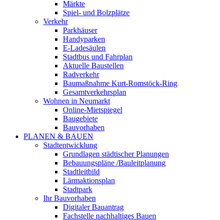
Märkte
Spiel- und Bolzplätze
Verkehr
Parkhäuser
Handyparken
E-Ladesäulen
Stadtbus und Fahrplan
Aktuelle Baustellen
Radverkehr
Baumaßnahme Kurt-Romstöck-Ring
Gesamtverkehrsplan
Wohnen in Neumarkt
Online-Mietspiegel
Baugebiete
Bauvorhaben
PLANEN & BAUEN
Stadtentwicklung
Grundlagen städtischer Planungen
Bebauungspläne /Bauleitplanung
Stadtleitbild
Lärmaktionsplan
Stadtpark
Ihr Bauvorhaben
Digitaler Bauantrag
Fachstelle nachhaltiges Bauen