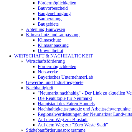
Fördermöglichkeiten
Bauvorbescheid
Baugenehmigung
Bauberatung
Baugebiete
Abteilung Bauwesen
Klimaschutz und -anpassung
Klimaschutz
Klimaanpassung
Umweltbeirat
WIRTSCHAFT & NACHHALTIGKEIT
Wirtschaftsförderung
Fördermöglichkeiten
Netzwerke
Bayerisches UnternehmerLab
Gewerbe- und Industriegebiete
Nachhaltigkeit
"Neumarkt nachhaltig" - Der Link zu aktuellen Ve
Die Realutopie für Neumarkt
Hauptstadt des Fairen Handels
Nachhaltigkeitsstrategie und Arbeitsschwerpunkte
Regionalwertleistungen der Neumarkter Landwirts
Auf dem Weg zur Biostadt
Auf dem Weg zur "Zero Waste Stadt"
Städtebauförderungsprogramme