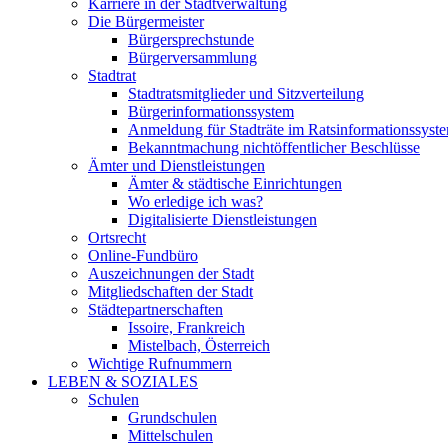
Karriere in der Stadtverwaltung
Die Bürgermeister
Bürgersprechstunde
Bürgerversammlung
Stadtrat
Stadtratsmitglieder und Sitzverteilung
Bürgerinformationssystem
Anmeldung für Stadträte im Ratsinformationssyst
Bekanntmachung nichtöffentlicher Beschlüsse
Ämter und Dienstleistungen
Ämter & städtische Einrichtungen
Wo erledige ich was?
Digitalisierte Dienstleistungen
Ortsrecht
Online-Fundbüro
Auszeichnungen der Stadt
Mitgliedschaften der Stadt
Städtepartnerschaften
Issoire, Frankreich
Mistelbach, Österreich
Wichtige Rufnummern
LEBEN & SOZIALES
Schulen
Grundschulen
Mittelschulen