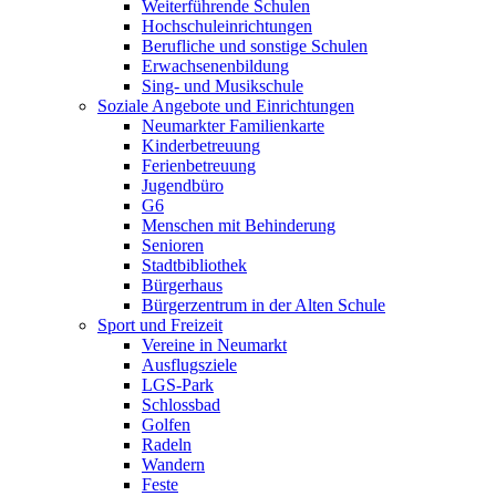
Weiterführende Schulen
Hochschuleinrichtungen
Berufliche und sonstige Schulen
Erwachsenenbildung
Sing- und Musikschule
Soziale Angebote und Einrichtungen
Neumarkter Familienkarte
Kinderbetreuung
Ferienbetreuung
Jugendbüro
G6
Menschen mit Behinderung
Senioren
Stadtbibliothek
Bürgerhaus
Bürgerzentrum in der Alten Schule
Sport und Freizeit
Vereine in Neumarkt
Ausflugsziele
LGS-Park
Schlossbad
Golfen
Radeln
Wandern
Feste