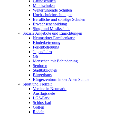
Grundschulen
Mittelschulen
Weiterführende Schulen
Hochschuleinrichtungen
Berufliche und sonstige Schulen
Erwachsenenbildung
Sing- und Musikschule
Soziale Angebote und Einrichtungen
Neumarkter Familienkarte
Kinderbetreuung
Ferienbetreuung
Jugendbüro
G6
Menschen mit Behinderung
Senioren
Stadtbibliothek
Bürgerhaus
Bürgerzentrum in der Alten Schule
Sport und Freizeit
Vereine in Neumarkt
Ausflugsziele
LGS-Park
Schlossbad
Golfen
Radeln