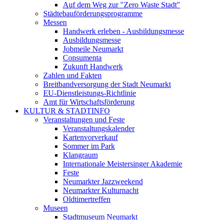
Auf dem Weg zur "Zero Waste Stadt"
Städtebauförderungsprogramme
Messen
Handwerk erleben - Ausbildungsmesse
Ausbildungsmesse
Jobmeile Neumarkt
Consumenta
Zukunft Handwerk
Zahlen und Fakten
Breitbandversorgung der Stadt Neumarkt
EU-Dienstleistungs-Richtlinie
Amt für Wirtschaftsförderung
KULTUR & STADTINFO
Veranstaltungen und Feste
Veranstaltungskalender
Kartenvorverkauf
Sommer im Park
Klangraum
Internationale Meistersinger Akademie
Feste
Neumarkter Jazzweekend
Neumarkter Kulturnacht
Oldtimertreffen
Museen
Stadtmuseum Neumarkt