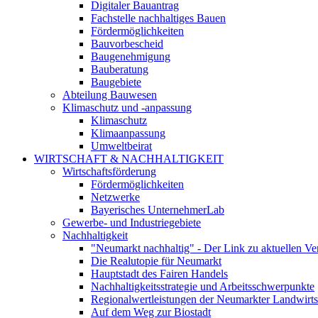
Digitaler Bauantrag
Fachstelle nachhaltiges Bauen
Fördermöglichkeiten
Bauvorbescheid
Baugenehmigung
Bauberatung
Baugebiete
Abteilung Bauwesen
Klimaschutz und -anpassung
Klimaschutz
Klimaanpassung
Umweltbeirat
WIRTSCHAFT & NACHHALTIGKEIT
Wirtschaftsförderung
Fördermöglichkeiten
Netzwerke
Bayerisches UnternehmerLab
Gewerbe- und Industriegebiete
Nachhaltigkeit
"Neumarkt nachhaltig" - Der Link zu aktuellen Ve
Die Realutopie für Neumarkt
Hauptstadt des Fairen Handels
Nachhaltigkeitsstrategie und Arbeitsschwerpunkte
Regionalwertleistungen der Neumarkter Landwirts
Auf dem Weg zur Biostadt