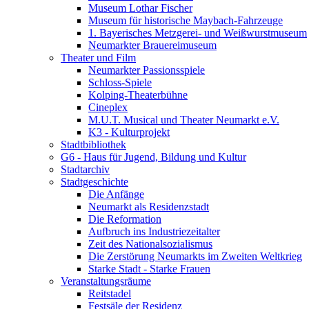
Museum Lothar Fischer
Museum für historische Maybach-Fahrzeuge
1. Bayerisches Metzgerei- und Weißwurstmuseum
Neumarkter Brauereimuseum
Theater und Film
Neumarkter Passionsspiele
Schloss-Spiele
Kolping-Theaterbühne
Cineplex
M.U.T. Musical und Theater Neumarkt e.V.
K3 - Kulturprojekt
Stadtbibliothek
G6 - Haus für Jugend, Bildung und Kultur
Stadtarchiv
Stadtgeschichte
Die Anfänge
Neumarkt als Residenzstadt
Die Reformation
Aufbruch ins Industriezeitalter
Zeit des Nationalsozialismus
Die Zerstörung Neumarkts im Zweiten Weltkrieg
Starke Stadt - Starke Frauen
Veranstaltungsräume
Reitstadel
Festsäle der Residenz