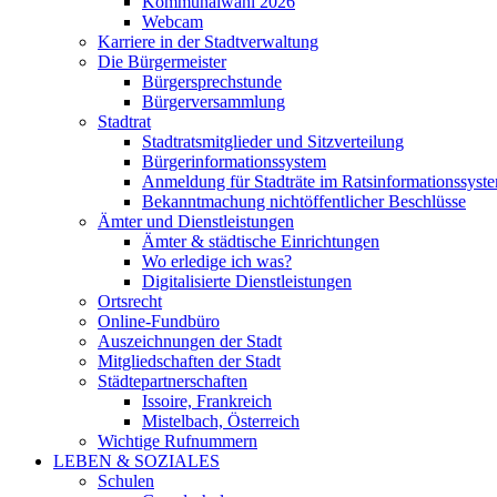
Kommunalwahl 2026
Webcam
Karriere in der Stadtverwaltung
Die Bürgermeister
Bürgersprechstunde
Bürgerversammlung
Stadtrat
Stadtratsmitglieder und Sitzverteilung
Bürgerinformationssystem
Anmeldung für Stadträte im Ratsinformationssyst
Bekanntmachung nichtöffentlicher Beschlüsse
Ämter und Dienstleistungen
Ämter & städtische Einrichtungen
Wo erledige ich was?
Digitalisierte Dienstleistungen
Ortsrecht
Online-Fundbüro
Auszeichnungen der Stadt
Mitgliedschaften der Stadt
Städtepartnerschaften
Issoire, Frankreich
Mistelbach, Österreich
Wichtige Rufnummern
LEBEN & SOZIALES
Schulen