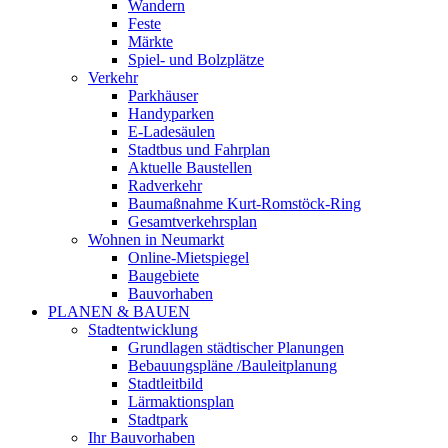
Wandern
Feste
Märkte
Spiel- und Bolzplätze
Verkehr
Parkhäuser
Handyparken
E-Ladesäulen
Stadtbus und Fahrplan
Aktuelle Baustellen
Radverkehr
Baumaßnahme Kurt-Romstöck-Ring
Gesamtverkehrsplan
Wohnen in Neumarkt
Online-Mietspiegel
Baugebiete
Bauvorhaben
PLANEN & BAUEN
Stadtentwicklung
Grundlagen städtischer Planungen
Bebauungspläne /Bauleitplanung
Stadtleitbild
Lärmaktionsplan
Stadtpark
Ihr Bauvorhaben