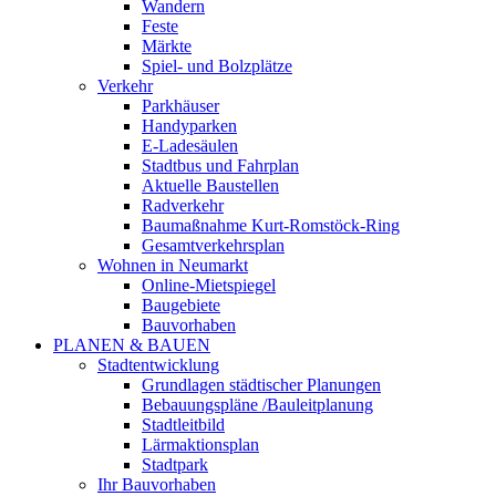
Wandern
Feste
Märkte
Spiel- und Bolzplätze
Verkehr
Parkhäuser
Handyparken
E-Ladesäulen
Stadtbus und Fahrplan
Aktuelle Baustellen
Radverkehr
Baumaßnahme Kurt-Romstöck-Ring
Gesamtverkehrsplan
Wohnen in Neumarkt
Online-Mietspiegel
Baugebiete
Bauvorhaben
PLANEN & BAUEN
Stadtentwicklung
Grundlagen städtischer Planungen
Bebauungspläne /Bauleitplanung
Stadtleitbild
Lärmaktionsplan
Stadtpark
Ihr Bauvorhaben