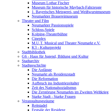
Museum Lothar Fischer
Museum für historische Maybach-Fahrzeuge
1. Bayerisches Metzgerei- und Weißwurstmuseum
Neumarkter Brauereimuseum
Theater und Film
Neumarkter Passionsspiele
Schloss-Spiele
Kolping-Theaterbühne
Cineplex
M.U.T. Musical und Theater Neumarkt e.V.
K3 - Kulturprojekt
Stadtbibliothek
G6 - Haus für Jugend, Bildung und Kultur
Stadtarchiv
Stadtgeschichte
Die Anfänge
Neumarkt als Residenzstadt
Die Reformation
Aufbruch ins Industriezeitalter
Zeit des Nationalsozialismus
Die Zerstörung Neumarkts im Zweiten Weltkrieg
Starke Stadt - Starke Frauen
Veranstaltungsräume
Reitstadel
Festsäle der Residenz