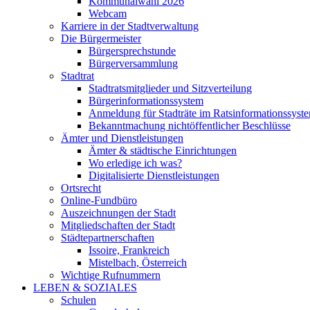
Kommunalwahl 2026
Webcam
Karriere in der Stadtverwaltung
Die Bürgermeister
Bürgersprechstunde
Bürgerversammlung
Stadtrat
Stadtratsmitglieder und Sitzverteilung
Bürgerinformationssystem
Anmeldung für Stadträte im Ratsinformationssyst
Bekanntmachung nichtöffentlicher Beschlüsse
Ämter und Dienstleistungen
Ämter & städtische Einrichtungen
Wo erledige ich was?
Digitalisierte Dienstleistungen
Ortsrecht
Online-Fundbüro
Auszeichnungen der Stadt
Mitgliedschaften der Stadt
Städtepartnerschaften
Issoire, Frankreich
Mistelbach, Österreich
Wichtige Rufnummern
LEBEN & SOZIALES
Schulen