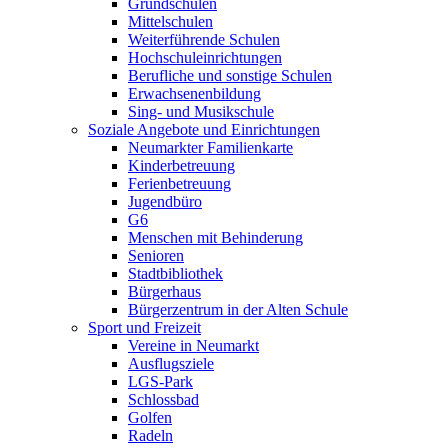
Grundschulen
Mittelschulen
Weiterführende Schulen
Hochschuleinrichtungen
Berufliche und sonstige Schulen
Erwachsenenbildung
Sing- und Musikschule
Soziale Angebote und Einrichtungen
Neumarkter Familienkarte
Kinderbetreuung
Ferienbetreuung
Jugendbüro
G6
Menschen mit Behinderung
Senioren
Stadtbibliothek
Bürgerhaus
Bürgerzentrum in der Alten Schule
Sport und Freizeit
Vereine in Neumarkt
Ausflugsziele
LGS-Park
Schlossbad
Golfen
Radeln