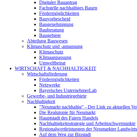
Digitaler Bauantrag
Fachstelle nachhaltiges Bauen
Fördermöglichkeiten
Bauvorbescheid
Baugenehmigung
Bauberatung
Baugebiete
Abteilung Bauwesen
Klimaschutz und -anpassung
Klimaschutz
Klimaanpassung
Umweltbeirat
WIRTSCHAFT & NACHHALTIGKEIT
Wirtschaftsförderung
Fördermöglichkeiten
Netzwerke
Bayerisches UnternehmerLab
Gewerbe- und Industriegebiete
Nachhaltigkeit
"Neumarkt nachhaltig" - Der Link zu aktuellen Ve
Die Realutopie für Neumarkt
Hauptstadt des Fairen Handels
Nachhaltigkeitsstrategie und Arbeitsschwerpunkte
Regionalwertleistungen der Neumarkter Landwirts
Auf dem Weg zur Biostadt