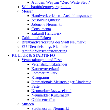
Auf dem Weg zur "Zero Waste Stadt"
Städtebauförderungsprogramme
Messen
Handwerk erleben - Ausbildungsmesse
Ausbildungsmesse
Jobmeile Neumarkt
Consumenta
Zukunft Handwerk
Zahlen und Fakten
Breitbandversorgung der Stadt Neumarkt
EU-Dienstleistungs-Richtlinie
Amt für Wirtschaftsförderung
KULTUR & STADTINFO
Veranstaltungen und Feste
Veranstaltungskalender
Kartenvorverkauf
Sommer im Park
Klangraum
Internationale Meistersinger Akademie
Feste
Neumarkter Jazzweekend
Neumarkter Kulturnacht
Oldtimertreffen
Museen
Stadtmuseum Neumarkt