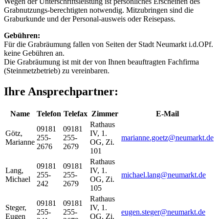
Wegen der Unterschriftsleistung ist persönliches Erscheinen des
Grabnutzungs-berechtigten notwendig. Mitzubringen sind die
Graburkunde und der Personal-ausweis oder Reisepass.
Gebühren:
Für die Grabräumung fallen von Seiten der Stadt Neumarkt i.d.OPf.
keine Gebühren an.
Die Grabräumung ist mit der von Ihnen beauftragten Fachfirma
(Steinmetzbetrieb) zu vereinbaren.
Ihre Ansprechpartner:
Name
Telefon
Telefax
Zimmer
E-Mail
Rathaus
09181
09181
Götz
,
IV, 1.
255-
255-
marianne.goetz@neumarkt.de
Marianne
OG, Zi.
2676
2679
101
Rathaus
09181
09181
Lang
,
IV, 1.
255-
255-
michael.lang@neumarkt.de
Michael
OG, Zi.
242
2679
105
Rathaus
09181
09181
Steger
,
IV, 1.
255-
255-
eugen.steger@neumarkt.de
Eugen
OG, Zi.