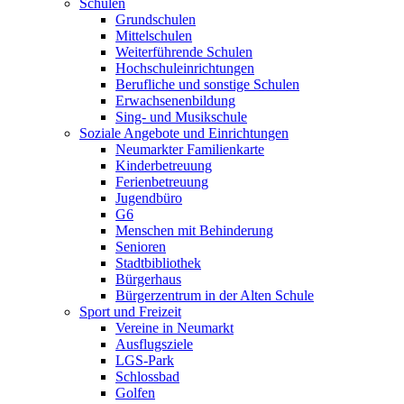
Schulen
Grundschulen
Mittelschulen
Weiterführende Schulen
Hochschuleinrichtungen
Berufliche und sonstige Schulen
Erwachsenenbildung
Sing- und Musikschule
Soziale Angebote und Einrichtungen
Neumarkter Familienkarte
Kinderbetreuung
Ferienbetreuung
Jugendbüro
G6
Menschen mit Behinderung
Senioren
Stadtbibliothek
Bürgerhaus
Bürgerzentrum in der Alten Schule
Sport und Freizeit
Vereine in Neumarkt
Ausflugsziele
LGS-Park
Schlossbad
Golfen