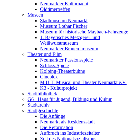
Neumarkter Kulturnacht
Oldtimertreffen
Museen
Stadtmuseum Neumarkt
Museum Lothar Fischer
Museum für historische Maybach-Fahrzeuge
1. Bayerisches Metzgerei- und
Weißwurstmuseum
Neumarkter Brauereimuseum
Theater und Film
Neumarkter Passionsspiele
Schloss-Spiele
Kolping-Theaterbühne
Cineplex
M.U.T. Musical und Theater Neumarkt e.V.
K3 - Kulturprojekt
Stadtbibliothek
G6 - Haus für Jugend, Bildung und Kultur
Stadtarchiv
Stadtgeschichte
Die Anfänge
Neumarkt als Residenzstadt
Die Reformation
Aufbruch ins Industriezeitalter
Zeit des Nationalsozialismus