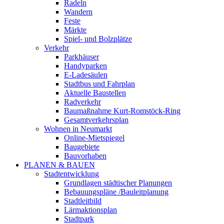
Radeln
Wandern
Feste
Märkte
Spiel- und Bolzplätze
Verkehr
Parkhäuser
Handyparken
E-Ladesäulen
Stadtbus und Fahrplan
Aktuelle Baustellen
Radverkehr
Baumaßnahme Kurt-Romstöck-Ring
Gesamtverkehrsplan
Wohnen in Neumarkt
Online-Mietspiegel
Baugebiete
Bauvorhaben
PLANEN & BAUEN
Stadtentwicklung
Grundlagen städtischer Planungen
Bebauungspläne /Bauleitplanung
Stadtleitbild
Lärmaktionsplan
Stadtpark