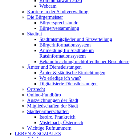
Kommunalwahl 2026
Webcam
Karriere in der Stadtverwaltung
Die Bürgermeister
Bürgersprechstunde
Bürgerversammlung
Stadtrat
Stadtratsmitglieder und Sitzverteilung
Bürgerinformationssystem
Anmeldung für Stadträte im
Ratsinformationssystem
Bekanntmachung nichtöffentlicher Beschlüsse
Ämter und Dienstleistungen
Ämter & städtische Einrichtungen
Wo erledige ich was?
Digitalisierte Dienstleistungen
Ortsrecht
Online-Fundbüro
Auszeichnungen der Stadt
Mitgliedschaften der Stadt
Städtepartnerschaften
Issoire, Frankreich
Mistelbach, Österreich
Wichtige Rufnummern
LEBEN & SOZIALES