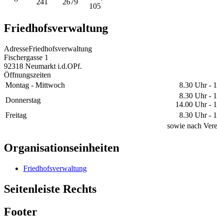
241
2679
105
Friedhofsverwaltung
Adresse
Friedhofsverwaltung
Fischergasse 1
92318
Neumarkt i.d.OPf.
Öffnungszeiten
Montag - Mittwoch
8.30 Uhr - 
8.30 Uhr - 
Donnerstag
14.00 Uhr - 
Freitag
8.30 Uhr - 
sowie nach Ver
Organisationseinheiten
Friedhofsverwaltung
Seitenleiste Rechts
Footer