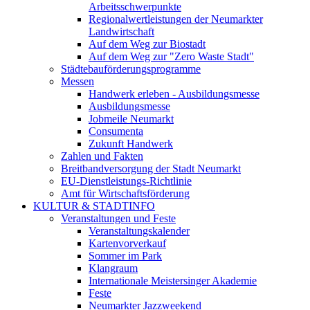
Arbeitsschwerpunkte
Regionalwertleistungen der Neumarkter
Landwirtschaft
Auf dem Weg zur Biostadt
Auf dem Weg zur "Zero Waste Stadt"
Städtebauförderungsprogramme
Messen
Handwerk erleben - Ausbildungsmesse
Ausbildungsmesse
Jobmeile Neumarkt
Consumenta
Zukunft Handwerk
Zahlen und Fakten
Breitbandversorgung der Stadt Neumarkt
EU-Dienstleistungs-Richtlinie
Amt für Wirtschaftsförderung
KULTUR & STADTINFO
Veranstaltungen und Feste
Veranstaltungskalender
Kartenvorverkauf
Sommer im Park
Klangraum
Internationale Meistersinger Akademie
Feste
Neumarkter Jazzweekend