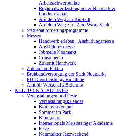
Arbeitsschwerpunkte
Regionalwertleistungen der Neumarkter
Landwirtschaft
Auf dem Weg zur Biostadt
Auf dem Weg zur "Zero Waste Stadt"
Städtebauförderungsprogramme
Messen
Handwerk erleben - Ausbildungsmesse
Ausbildungsmesse
Jobmeile Neumarkt
Consumenta
Zukunft Handwerk
Zahlen und Fakten
Breitbandversorgung der Stadt Neumarkt
EU-Dienstleistungs-Richtlinie
Amt für Wirtschaftsförderung
KULTUR & STADTINFO
Veranstaltungen und Feste
Veranstaltungskalender
Kartenvorverkauf
Sommer im Park
Klangraum
Internationale Meistersinger Akademie
Feste
Neumarkter Jazzweekend