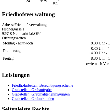
241
2679
105
Friedhofsverwaltung
Adresse
Friedhofsverwaltung
Fischergasse 1
92318
Neumarkt i.d.OPf.
Öffnungszeiten
Montag - Mittwoch
8.30 Uhr - 
8.30 Uhr - 
Donnerstag
14.00 Uhr - 
Freitag
8.30 Uhr - 
sowie nach Ver
Leistungen
Friedhofarbeiten: Berechtigungsscheine
Grabstellen: Grabaufgabe
Grabstellen: Grabmalgenehmigungen
Grabstellen: Graburkunden
Seitenleiste Rechts