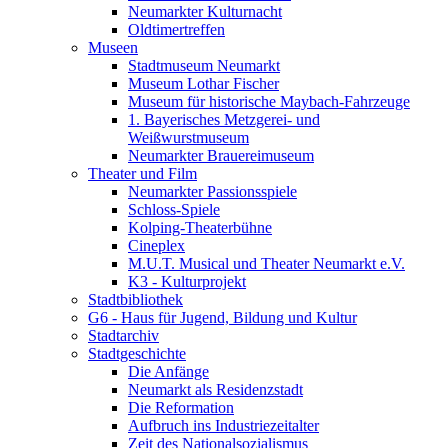
Neumarkter Kulturnacht
Oldtimertreffen
Museen
Stadtmuseum Neumarkt
Museum Lothar Fischer
Museum für historische Maybach-Fahrzeuge
1. Bayerisches Metzgerei- und
Weißwurstmuseum
Neumarkter Brauereimuseum
Theater und Film
Neumarkter Passionsspiele
Schloss-Spiele
Kolping-Theaterbühne
Cineplex
M.U.T. Musical und Theater Neumarkt e.V.
K3 - Kulturprojekt
Stadtbibliothek
G6 - Haus für Jugend, Bildung und Kultur
Stadtarchiv
Stadtgeschichte
Die Anfänge
Neumarkt als Residenzstadt
Die Reformation
Aufbruch ins Industriezeitalter
Zeit des Nationalsozialismus