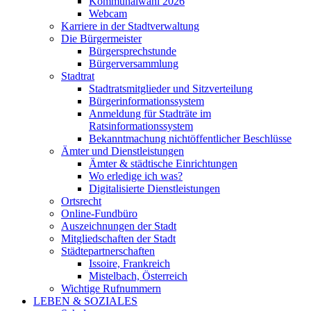
Kommunalwahl 2026
Webcam
Karriere in der Stadtverwaltung
Die Bürgermeister
Bürgersprechstunde
Bürgerversammlung
Stadtrat
Stadtratsmitglieder und Sitzverteilung
Bürgerinformationssystem
Anmeldung für Stadträte im
Ratsinformationssystem
Bekanntmachung nichtöffentlicher Beschlüsse
Ämter und Dienstleistungen
Ämter & städtische Einrichtungen
Wo erledige ich was?
Digitalisierte Dienstleistungen
Ortsrecht
Online-Fundbüro
Auszeichnungen der Stadt
Mitgliedschaften der Stadt
Städtepartnerschaften
Issoire, Frankreich
Mistelbach, Österreich
Wichtige Rufnummern
LEBEN & SOZIALES