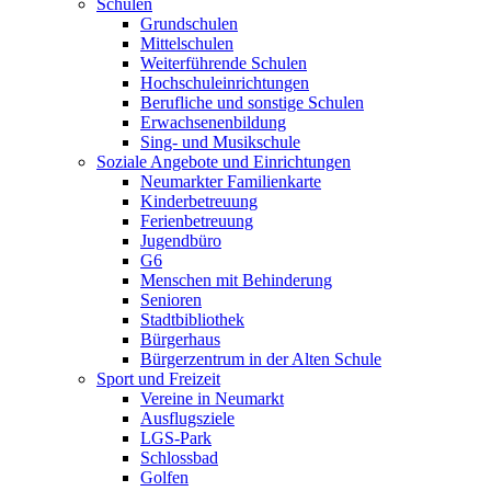
Schulen
Grundschulen
Mittelschulen
Weiterführende Schulen
Hochschuleinrichtungen
Berufliche und sonstige Schulen
Erwachsenenbildung
Sing- und Musikschule
Soziale Angebote und Einrichtungen
Neumarkter Familienkarte
Kinderbetreuung
Ferienbetreuung
Jugendbüro
G6
Menschen mit Behinderung
Senioren
Stadtbibliothek
Bürgerhaus
Bürgerzentrum in der Alten Schule
Sport und Freizeit
Vereine in Neumarkt
Ausflugsziele
LGS-Park
Schlossbad
Golfen