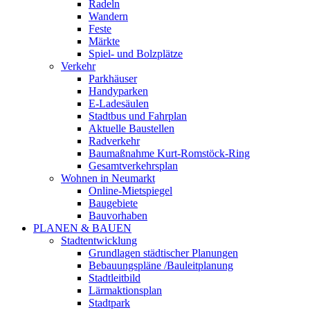
Radeln
Wandern
Feste
Märkte
Spiel- und Bolzplätze
Verkehr
Parkhäuser
Handyparken
E-Ladesäulen
Stadtbus und Fahrplan
Aktuelle Baustellen
Radverkehr
Baumaßnahme Kurt-Romstöck-Ring
Gesamtverkehrsplan
Wohnen in Neumarkt
Online-Mietspiegel
Baugebiete
Bauvorhaben
PLANEN & BAUEN
Stadtentwicklung
Grundlagen städtischer Planungen
Bebauungspläne /Bauleitplanung
Stadtleitbild
Lärmaktionsplan
Stadtpark