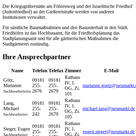
Die Kriegsgräberstätte am Föhrenweg und der Israelitische Friedhof
(Judenfriedhof) an der Gießereistraße werden von anderen
Institutionen verwaltet.
Für sämtliche Baumaßnahmen und den Bauunterhalt in den Städt.
Friedhöfen ist das Hochbauamt, für die Friedhofsplanung das
Stadtplanungsamt und für alle gärtnerischen Maßnahmen die
Stadtgärtnerei zuständig.
Ihre Ansprechpartner
Name
Telefon
Telefax
Zimmer
E-Mail
Rathaus
Götz
,
09181
09181
IV, 1.
Marianne
255-
255-
marianne.goetz@neumarkt.
OG, Zi.
2676
2679
Sachbearbeiterin
101
Rathaus
Lang
,
09181
09181
IV, 1.
Michael
255-
255-
michael.lang@neumarkt.de
OG, Zi.
242
2679
Sachbearbeiter
105
Rathaus
09181
09181
Steger
,
Eugen
IV, 1.
255-
255-
eugen.steger@neumarkt.de
OG, Zi.
Sachbearbeiter