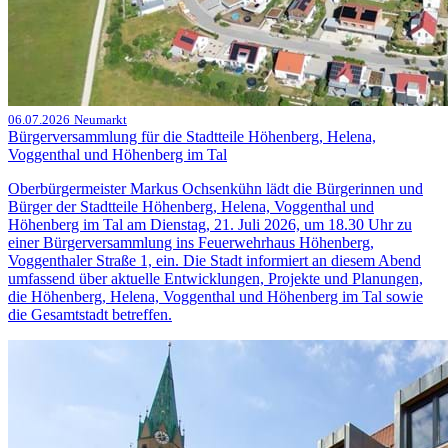
06.07.2026
Neumarkt
Bürgerversammlung für die Stadtteile Höhenberg, Helena,
Voggenthal und Höhenberg im Tal
Oberbürgermeister Markus Ochsenkühn lädt die Bürgerinnen und
Bürger der Stadtteile Höhenberg, Helena, Voggenthal und
Höhenberg im Tal am Dienstag, 21. Juli 2026, um 18.30 Uhr zu
einer Bürgerversammlung ins Feuerwehrhaus Höhenberg,
Voggenthaler Straße 1, ein. Die Stadt informiert an diesem Abend
umfassend über aktuelle Entwicklungen, Projekte und Planungen,
die Höhenberg, Helena, Voggenthal und Höhenberg im Tal sowie
die Gesamtstadt betreffen.