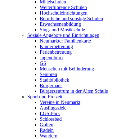
Mittelschulen
Weiterführende Schulen
Hochschuleinrichtungen
Berufliche und sonstige Schulen
Erwachsenenbildung
Sing- und Musikschule
Soziale Angebote und Einrichtungen
Neumarkter Familienkarte
Kinderbetreuung
Ferienbetreuung
Jugendbüro
G6
Menschen mit Behinderung
Senioren
Stadtbibliothek
Bürgerhaus
Bürgerzentrum in der Alten Schule
Sport und Freizeit
Vereine in Neumarkt
Ausflugsziele
LGS-Park
Schlossbad
Golfen
Radeln
Wandern