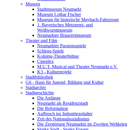
Museen
Stadtmuseum Neumarkt
Museum Lothar Fischer
Museum für historische Maybach-Fahrzeuge
1. Bayerisches Metzgerei- und
Weißwurstmuseum
Neumarkter Brauereimuseum
Theater und Film
Neumarkter Passionsspiele
Schloss-Spiele
Kolping-Theaterbühne
Cineplex
M.U.T. Musical und Theater Neumarkt e.V.
K3 - Kulturprojekt
Stadtbibliothek
G6 - Haus für Jugend, Bildung und Kultur
Stadtarchiv
Stadtgeschichte
Die Anfänge
Neumarkt als Residenzstadt
Die Reformation
Aufbruch ins Industriezeitalter
Zeit des Nationalsozialismus
Die Zerstörung Neumarkts im Zweiten Weltkrieg
Starke Stadt - Starke Frauen