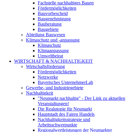
Fachstelle nachhaltiges Bauen
Fördermöglichkeiten
Bauvorbescheid
Baugenehmigung
Bauberatung
Baugebiete
Abteilung Bauwesen
Klimaschutz und -anpassung
Klimaschutz
Klimaanpassung
Umweltbeirat
WIRTSCHAFT & NACHHALTIGKEIT
Wirtschaftsförderung
Fördermöglichkeiten
Netzwerke
Bayerisches UnternehmerLab
Gewerbe- und Industriegebiete
Nachhaltigkeit
"Neumarkt nachhaltig" - Der Link zu aktuellen
Veranstaltungen!
Die Realutopie für Neumarkt
Hauptstadt des Fairen Handels
Nachhaltigkeitsstrategie und
Arbeitsschwerpunkte
Regionalwertleistungen der Neumarkter