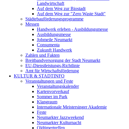
Landwirtschaft
Auf dem Weg zur Biostadt
Auf dem Weg zur "Zero Waste Stadt"
Städtebauförderungsprogramme
Messen
Handwerk erleben - Ausbildungsmesse
Ausbildungsmesse
Jobmeile Neumarkt
Consumenta
Zukunft Handwerk
Zahlen und Fakten
Breitbandversorgung der Stadt Neumarkt
EU-Dienstleistungs-Richtlinie
Amt für Wirtschaftsförderung
KULTUR & STADTINFO
Veranstaltungen und Feste
Veranstaltungskalender
Kartenvorverkauf
Sommer im Park
Klangraum
Internationale Meistersinger Akademie
Feste
Neumarkter Jazzweekend
Neumarkter Kulturnacht
Oldtimertreffen