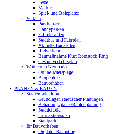
Feste
Märkte
Spiel- und Bolzplätze
Verkehr
Parkhäuser
Handyparken
E-Ladesäulen
Stadtbus und Fahrplan
Aktuelle Baustellen
Radverkehr
Baumaßnahme Kurt-Romstöck-Ring
Gesamtverkehrsplan
Wohnen in Neumarkt
Online-Mietspiegel
Baugebiete
Bauvorhaben
PLANEN & BAUEN
Stadtentwicklung
Grundlagen städtischer Planungen
Bebauungspläne /Bauleitplanung
Stadtleitbild
Lärmaktionsplan
Stadtpark
Ihr Bauvorhaben
Digitaler Bauantrag