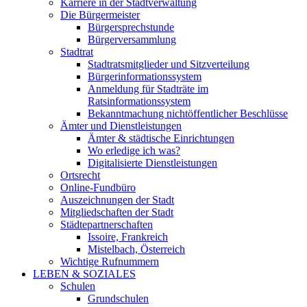
Karriere in der Stadtverwaltung
Die Bürgermeister
Bürgersprechstunde
Bürgerversammlung
Stadtrat
Stadtratsmitglieder und Sitzverteilung
Bürgerinformationssystem
Anmeldung für Stadträte im
Ratsinformationssystem
Bekanntmachung nichtöffentlicher Beschlüsse
Ämter und Dienstleistungen
Ämter & städtische Einrichtungen
Wo erledige ich was?
Digitalisierte Dienstleistungen
Ortsrecht
Online-Fundbüro
Auszeichnungen der Stadt
Mitgliedschaften der Stadt
Städtepartnerschaften
Issoire, Frankreich
Mistelbach, Österreich
Wichtige Rufnummern
LEBEN & SOZIALES
Schulen
Grundschulen