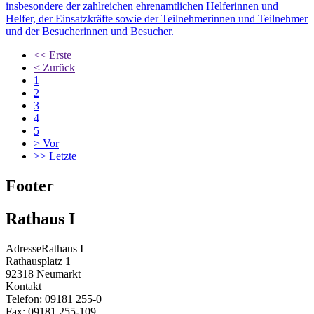
insbesondere der zahlreichen ehrenamtlichen Helferinnen und
Helfer, der Einsatzkräfte sowie der Teilnehmerinnen und Teilnehmer
und der Besucherinnen und Besucher.
<<
Erste
<
Zurück
1
2
3
4
5
>
Vor
>>
Letzte
Footer
Rathaus I
Adresse
Rathaus I
Rathausplatz 1
92318
Neumarkt
Kontakt
Telefon:
09181 255-0
Fax:
09181 255-109