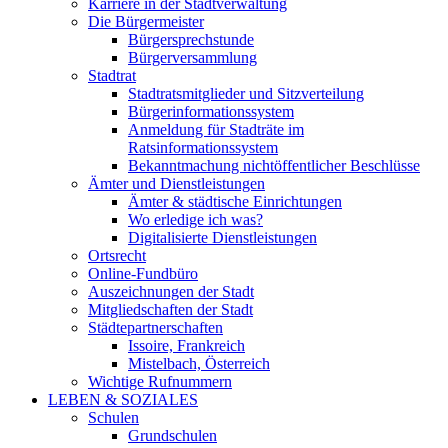
Karriere in der Stadtverwaltung
Die Bürgermeister
Bürgersprechstunde
Bürgerversammlung
Stadtrat
Stadtratsmitglieder und Sitzverteilung
Bürgerinformationssystem
Anmeldung für Stadträte im
Ratsinformationssystem
Bekanntmachung nichtöffentlicher Beschlüsse
Ämter und Dienstleistungen
Ämter & städtische Einrichtungen
Wo erledige ich was?
Digitalisierte Dienstleistungen
Ortsrecht
Online-Fundbüro
Auszeichnungen der Stadt
Mitgliedschaften der Stadt
Städtepartnerschaften
Issoire, Frankreich
Mistelbach, Österreich
Wichtige Rufnummern
LEBEN & SOZIALES
Schulen
Grundschulen