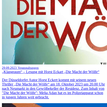
29.09.2023
Veranstaltungen
„Klangraum“ – Lesung mit Horst Eckart „Die Macht der Wölfe“
Der Düsseldorfer Autor Horst Eckert kommt mit seinem neuen
Thriller „Die Macht der Wölfe“ am 18. Oktober 2023 um 20.00 Uhr
nach Neumarkt in den Gewölbekeller der Residenz. Zum Inhalt von
"Die Macht der Wölfe": Melia Adan hat es im Polizeiapparat schon
in jungen Jahren weit gebracht.