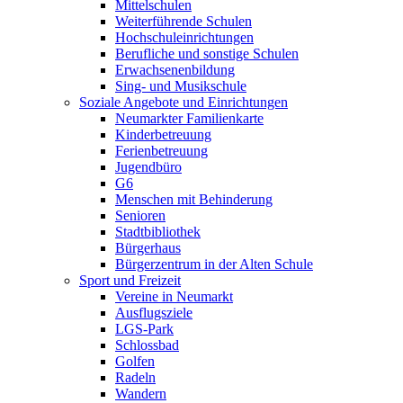
Mittelschulen
Weiterführende Schulen
Hochschuleinrichtungen
Berufliche und sonstige Schulen
Erwachsenenbildung
Sing- und Musikschule
Soziale Angebote und Einrichtungen
Neumarkter Familienkarte
Kinderbetreuung
Ferienbetreuung
Jugendbüro
G6
Menschen mit Behinderung
Senioren
Stadtbibliothek
Bürgerhaus
Bürgerzentrum in der Alten Schule
Sport und Freizeit
Vereine in Neumarkt
Ausflugsziele
LGS-Park
Schlossbad
Golfen
Radeln
Wandern