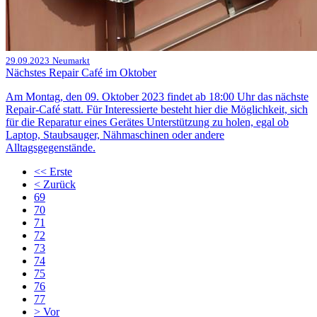
29.09.2023
Neumarkt
Nächstes Repair Café im Oktober
Am Montag, den 09. Oktober 2023 findet ab 18:00 Uhr das nächste
Repair-Café statt. Für Interessierte besteht hier die Möglichkeit, sich
für die Reparatur eines Gerätes Unterstützung zu holen, egal ob
Laptop, Staubsauger, Nähmaschinen oder andere
Alltagsgegenstände.
<<
Erste
<
Zurück
69
70
71
72
73
74
75
76
77
>
Vor