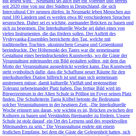
gut gelebt wird.“ Neumarkt sei auch hier ein Vorreiter und bereits
seit 2020 eine von nur drei Städten in Deutschland, die sich
Intercultural City nennen dürfen. In Neumarkt leben Menschen aus
rund 100 Ländern und es werden etwa 80 verschiedenen Sprachen
gesprochen. Daher sei es wichtig, zueinander Brücken zu bauen und
sich zu begegnen. Die Interkulturelle Woche sei dabei eines von
vielen Instrumenten, die das fördern sollen. Der Auftritt des
Vyshyvanka-Ensembles bereicherte den Tag, welche mit
traditionellen Trachten, ukrainischem Gesang und Geigenkunst
beeindruckte. Der Höhepunkt des Tages war die gemeinsame
Gestaltung eines beeindruckenden Kunstwerks, wo die Gäste der
Veranstaltung miteinander ein Bild gestalten sollten, mit dem das
Motto der Veranstaltung ausgedrückt werden kann. Das Kunstwerk
steht symbolisch dafür, dass die Schaffung neuer Räume für den
interkulturellen Dialog hilfreich ist und man sich gemeinsam
anstrengen müsse, damit kulturelle Vielfalt und gegenseitige
Toleranz nebeneinander Platz haben. Das fertige Bild wird im
Bürgerzentrum in der Alten Schule in Pölling im Foyer seinen Platz
finden. Die Schulleiterin Tanja Kölbel betonte die Bedeutung
solcher Veranstaltungen in der heutigen Zeit. „Die Interkulturelle
Woche erinnert uns daran, wie wichtig es ist, Brücken zwischen den
Kulturen zu bauen und Verständnis füreinander zu fördern. Unsere
Schule ist stolz darauf, ein Ort des Lernens und des respektvollen
Miteinanders zu sein.“ Die Veranstaltung endete mit einem
festlichen Empfang, bei dem die Gäste die Gelegenheit hatten, sich