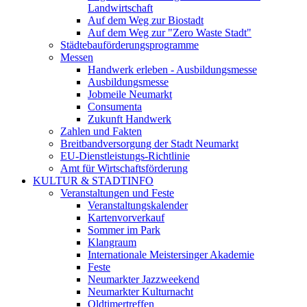
Landwirtschaft
Auf dem Weg zur Biostadt
Auf dem Weg zur "Zero Waste Stadt"
Städtebauförderungsprogramme
Messen
Handwerk erleben - Ausbildungsmesse
Ausbildungsmesse
Jobmeile Neumarkt
Consumenta
Zukunft Handwerk
Zahlen und Fakten
Breitbandversorgung der Stadt Neumarkt
EU-Dienstleistungs-Richtlinie
Amt für Wirtschaftsförderung
KULTUR & STADTINFO
Veranstaltungen und Feste
Veranstaltungskalender
Kartenvorverkauf
Sommer im Park
Klangraum
Internationale Meistersinger Akademie
Feste
Neumarkter Jazzweekend
Neumarkter Kulturnacht
Oldtimertreffen