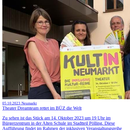
05.10.2023
Neumarkt
Theater Dreamteam rettet im BÜZ die Welt
Zu sehen ist das Stück am 14. Oktober 2023 um 19 Uhr im
Bürgerzentrum in der Alten Schule im Stadtteil Pölling. Diese
Aufführung findet im Rahmen der inklusiven Veranstaltungsreihe