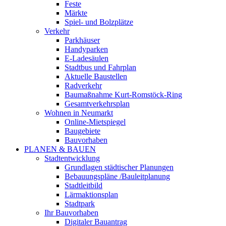
Feste
Märkte
Spiel- und Bolzplätze
Verkehr
Parkhäuser
Handyparken
E-Ladesäulen
Stadtbus und Fahrplan
Aktuelle Baustellen
Radverkehr
Baumaßnahme Kurt-Romstöck-Ring
Gesamtverkehrsplan
Wohnen in Neumarkt
Online-Mietspiegel
Baugebiete
Bauvorhaben
PLANEN & BAUEN
Stadtentwicklung
Grundlagen städtischer Planungen
Bebauungspläne /Bauleitplanung
Stadtleitbild
Lärmaktionsplan
Stadtpark
Ihr Bauvorhaben
Digitaler Bauantrag