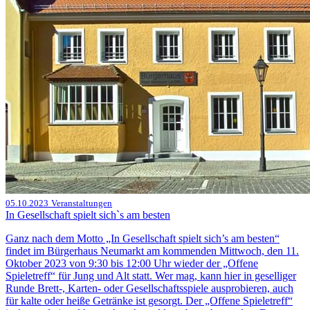
05.10.2023
Veranstaltungen
In Gesellschaft spielt sich`s am besten
Ganz nach dem Motto „In Gesellschaft spielt sich’s am besten“
findet im Bürgerhaus Neumarkt am kommenden Mittwoch, den 11.
Oktober 2023 von 9:30 bis 12:00 Uhr wieder der „Offene
Spieletreff“ für Jung und Alt statt. Wer mag, kann hier in geselliger
Runde Brett-, Karten- oder Gesellschaftsspiele ausprobieren, auch
für kalte oder heiße Getränke ist gesorgt. Der „Offene Spieletreff“