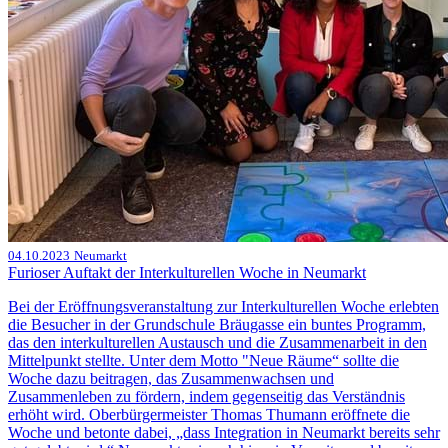
04.10.2023
Neumarkt
Furioser Auftakt der Interkulturellen Woche in Neumarkt
Bei der Eröffnungsveranstaltung zur Interkulturellen Woche erlebten
die Besucher in der Grundschule Bräugasse ein buntes Programm,
das den interkulturellen Austausch und die Zusammenarbeit in den
Mittelpunkt stellte. Unter dem Motto "Neue Räume“ sollte die
Woche dazu beitragen, das Zusammenwachsen und
Zusammenleben zu fördern, indem gegenseitig das Verständnis
erhöht wird. Oberbürgermeister Thomas Thumann eröffnete die
Woche und betonte dabei, „dass Integration in Neumarkt bereits sehr