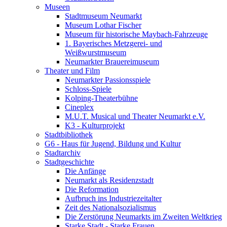
Museen
Stadtmuseum Neumarkt
Museum Lothar Fischer
Museum für historische Maybach-Fahrzeuge
1. Bayerisches Metzgerei- und
Weißwurstmuseum
Neumarkter Brauereimuseum
Theater und Film
Neumarkter Passionsspiele
Schloss-Spiele
Kolping-Theaterbühne
Cineplex
M.U.T. Musical und Theater Neumarkt e.V.
K3 - Kulturprojekt
Stadtbibliothek
G6 - Haus für Jugend, Bildung und Kultur
Stadtarchiv
Stadtgeschichte
Die Anfänge
Neumarkt als Residenzstadt
Die Reformation
Aufbruch ins Industriezeitalter
Zeit des Nationalsozialismus
Die Zerstörung Neumarkts im Zweiten Weltkrieg
Starke Stadt - Starke Frauen