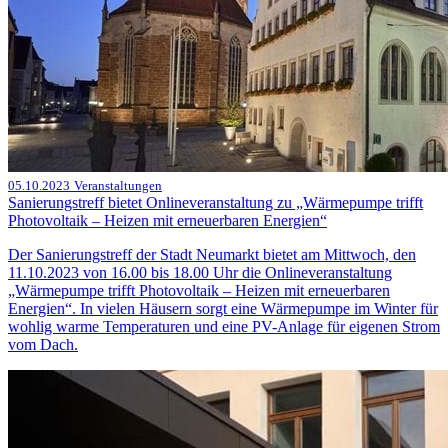
05.10.2023
Veranstaltungen
Sanierungstreff bietet Onlineveranstaltung zu „Wärmepumpe trifft
Photovoltaik – Heizen mit erneuerbaren Energien“
Der Sanierungstreff der Stadt Neumarkt bietet am Mittwoch, den
11.10.2023 von 16.00 bis 18.00 Uhr die Onlineveranstaltung
„Wärmepumpe trifft Photovoltaik – Heizen mit erneuerbaren
Energien“. In vielen Häusern sorgt eine Wärmepumpe im Winter für
wohlig warme Temperaturen und eine PV-Anlage für eigenen Strom
vom Dach.