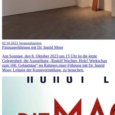
02.10.2023
Veranstaltungen
Finissageführung mit Dr. Ingrid Moor
Am Sonntag, den 8. Oktober 2023 um 15 Uhr ist die letzte
Gelegenheit, die Ausstellung „Rudolf Wachter. Holz! Werkschau
zum 100. Geburtstag“ im Rahmen einer Führung mit Dr. Ingrid
Moor, Leitung der Kunstvermittlung, zu besuchen.