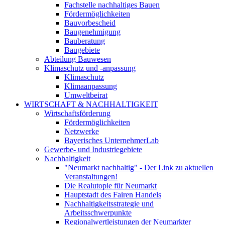
Fachstelle nachhaltiges Bauen
Fördermöglichkeiten
Bauvorbescheid
Baugenehmigung
Bauberatung
Baugebiete
Abteilung Bauwesen
Klimaschutz und -anpassung
Klimaschutz
Klimaanpassung
Umweltbeirat
WIRTSCHAFT & NACHHALTIGKEIT
Wirtschaftsförderung
Fördermöglichkeiten
Netzwerke
Bayerisches UnternehmerLab
Gewerbe- und Industriegebiete
Nachhaltigkeit
"Neumarkt nachhaltig" - Der Link zu aktuellen
Veranstaltungen!
Die Realutopie für Neumarkt
Hauptstadt des Fairen Handels
Nachhaltigkeitsstrategie und
Arbeitsschwerpunkte
Regionalwertleistungen der Neumarkter