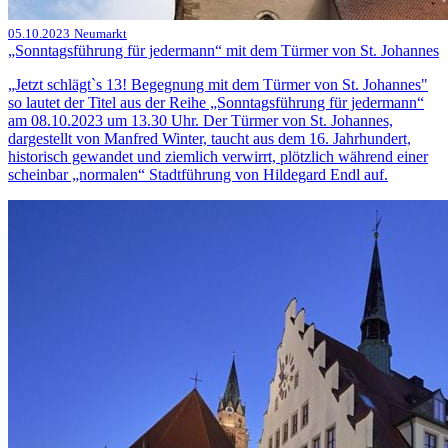
05.10.2023
Neumarkt
„Sonntagsführung für jedermann“ mit dem Türmer von St. Johannes
„Jetzt schlägt`s 13! Begegnung mit dem Türmer von St. Johannes"
so lautet der Titel aus der Reihe „Sonntagsführung für jedermann“
am 08.10.2023 um 13.30 Uhr. Der Türmer von St. Johannes,
dargestellt von Manfred Winter, taucht aus dem 16. Jahrhundert,
historisch gewandet und ziemlich verwirrt, plötzlich während einer
scheinbar „normalen“ Stadtführung von Hildegard Endl auf.