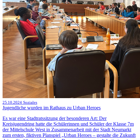
25.10.2024
Soziales
Jugendliche wurden im Rathaus zu Urban Heroes
Es war eine Stadtratssitzung der besonderen Art: Der
Kreisjugendring hatte die Schülerinnen und Schüler der Klasse 7m
der Mittelschule West in Zusammenarbeit mit der Stadt Neumarkt
zum ersten, fiktiven Planspiel „Urban Heroes – gestalte die Zukunft