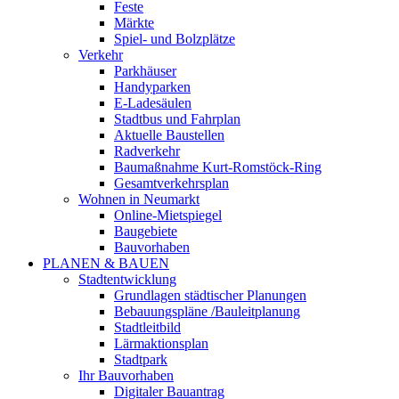
Feste
Märkte
Spiel- und Bolzplätze
Verkehr
Parkhäuser
Handyparken
E-Ladesäulen
Stadtbus und Fahrplan
Aktuelle Baustellen
Radverkehr
Baumaßnahme Kurt-Romstöck-Ring
Gesamtverkehrsplan
Wohnen in Neumarkt
Online-Mietspiegel
Baugebiete
Bauvorhaben
PLANEN & BAUEN
Stadtentwicklung
Grundlagen städtischer Planungen
Bebauungspläne /Bauleitplanung
Stadtleitbild
Lärmaktionsplan
Stadtpark
Ihr Bauvorhaben
Digitaler Bauantrag