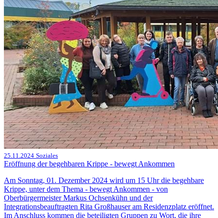
25.11.2024
Soziales
Eröffnung der begehbaren Krippe - bewegt Ankommen
Am Sonntag, 01. Dezember 2024 wird um 15 Uhr die begehbare
Krippe, unter dem Thema - bewegt Ankommen - von
Oberbürgermeister Markus Ochsenkühn und der
Integrationsbeauftragten Rita Großhauser am Residenzplatz eröffnet.
Im Anschluss kommen die beteiligten Gruppen zu Wort, die ihre