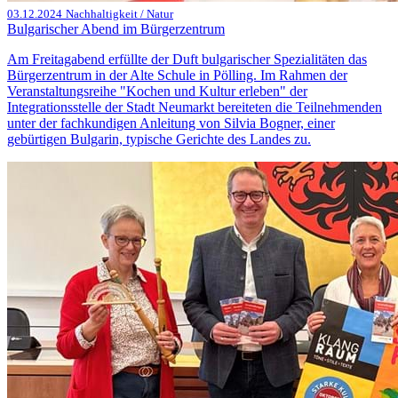
03.12.2024
Nachhaltigkeit / Natur
Bulgarischer Abend im Bürgerzentrum
Am Freitagabend erfüllte der Duft bulgarischer Spezialitäten das
Bürgerzentrum in der Alte Schule in Pölling. Im Rahmen der
Veranstaltungsreihe "Kochen und Kultur erleben" der
Integrationsstelle der Stadt Neumarkt bereiteten die Teilnehmenden
unter der fachkundigen Anleitung von Silvia Bogner, einer
gebürtigen Bulgarin, typische Gerichte des Landes zu.