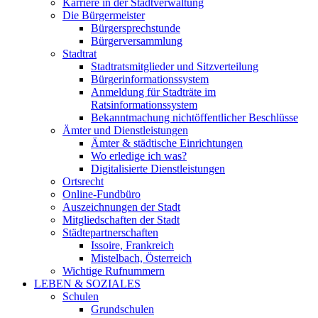
Karriere in der Stadtverwaltung
Die Bürgermeister
Bürgersprechstunde
Bürgerversammlung
Stadtrat
Stadtratsmitglieder und Sitzverteilung
Bürgerinformationssystem
Anmeldung für Stadträte im
Ratsinformationssystem
Bekanntmachung nichtöffentlicher Beschlüsse
Ämter und Dienstleistungen
Ämter & städtische Einrichtungen
Wo erledige ich was?
Digitalisierte Dienstleistungen
Ortsrecht
Online-Fundbüro
Auszeichnungen der Stadt
Mitgliedschaften der Stadt
Städtepartnerschaften
Issoire, Frankreich
Mistelbach, Österreich
Wichtige Rufnummern
LEBEN & SOZIALES
Schulen
Grundschulen