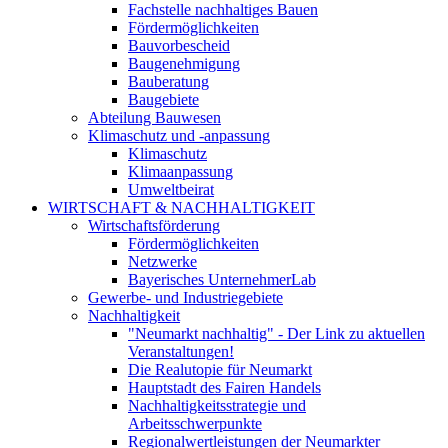
Fachstelle nachhaltiges Bauen
Fördermöglichkeiten
Bauvorbescheid
Baugenehmigung
Bauberatung
Baugebiete
Abteilung Bauwesen
Klimaschutz und -anpassung
Klimaschutz
Klimaanpassung
Umweltbeirat
WIRTSCHAFT & NACHHALTIGKEIT
Wirtschaftsförderung
Fördermöglichkeiten
Netzwerke
Bayerisches UnternehmerLab
Gewerbe- und Industriegebiete
Nachhaltigkeit
"Neumarkt nachhaltig" - Der Link zu aktuellen
Veranstaltungen!
Die Realutopie für Neumarkt
Hauptstadt des Fairen Handels
Nachhaltigkeitsstrategie und
Arbeitsschwerpunkte
Regionalwertleistungen der Neumarkter