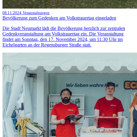
08.11.2024
Veranstaltungen
Bevölkerung zum Gedenken am Volkstrauertag eingeladen
Die Stadt Neumarkt lädt die Bevölkerung herzlich zur zentralen
Gedenkveranstaltung am Volkstrauertag ein. Die Veranstaltung
findet am Sonntag, den 17. November 2024, um 11:30 Uhr im
Eichelgarten an der Regensburger Straße statt.