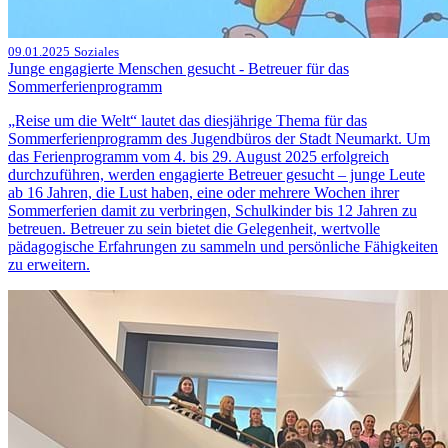
09.01.2025
Soziales
Junge engagierte Menschen gesucht - Betreuer für das
Sommerferienprogramm
„Reise um die Welt“ lautet das diesjährige Thema für das
Sommerferienprogramm des Jugendbüros der Stadt Neumarkt. Um
das Ferienprogramm vom 4. bis 29. August 2025 erfolgreich
durchzuführen, werden engagierte Betreuer gesucht – junge Leute
ab 16 Jahren, die Lust haben, eine oder mehrere Wochen ihrer
Sommerferien damit zu verbringen, Schulkinder bis 12 Jahren zu
betreuen. Betreuer zu sein bietet die Gelegenheit, wertvolle
pädagogische Erfahrungen zu sammeln und persönliche Fähigkeiten
zu erweitern.