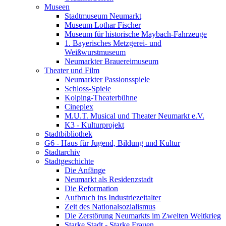
Museen
Stadtmuseum Neumarkt
Museum Lothar Fischer
Museum für historische Maybach-Fahrzeuge
1. Bayerisches Metzgerei- und
Weißwurstmuseum
Neumarkter Brauereimuseum
Theater und Film
Neumarkter Passionsspiele
Schloss-Spiele
Kolping-Theaterbühne
Cineplex
M.U.T. Musical und Theater Neumarkt e.V.
K3 - Kulturprojekt
Stadtbibliothek
G6 - Haus für Jugend, Bildung und Kultur
Stadtarchiv
Stadtgeschichte
Die Anfänge
Neumarkt als Residenzstadt
Die Reformation
Aufbruch ins Industriezeitalter
Zeit des Nationalsozialismus
Die Zerstörung Neumarkts im Zweiten Weltkrieg
Starke Stadt - Starke Frauen