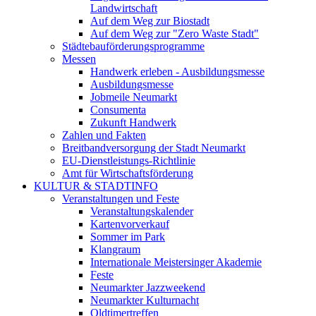
Landwirtschaft
Auf dem Weg zur Biostadt
Auf dem Weg zur "Zero Waste Stadt"
Städtebauförderungsprogramme
Messen
Handwerk erleben - Ausbildungsmesse
Ausbildungsmesse
Jobmeile Neumarkt
Consumenta
Zukunft Handwerk
Zahlen und Fakten
Breitbandversorgung der Stadt Neumarkt
EU-Dienstleistungs-Richtlinie
Amt für Wirtschaftsförderung
KULTUR & STADTINFO
Veranstaltungen und Feste
Veranstaltungskalender
Kartenvorverkauf
Sommer im Park
Klangraum
Internationale Meistersinger Akademie
Feste
Neumarkter Jazzweekend
Neumarkter Kulturnacht
Oldtimertreffen