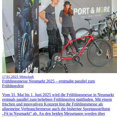
17.01.2025
Wirtschaft
Frühlingsmesse Neumarkt 2025 – erstmalig parallel zum
Frühlingsfest
Vom 31. Mai bis 1. Juni 2025 wird die Frühlingsmesse in Neumarkt
erstmals parallel zum beliebten Frühlingsfest stattfinden. Mit einem
frischen und innovativen Konzept löst die Frühlingsmesse als
allgemeine Verbrauchermesse auch die bisherige Sportausstellung
„Fit in Neumarkt“ ab. An den beiden Messetagen werden über