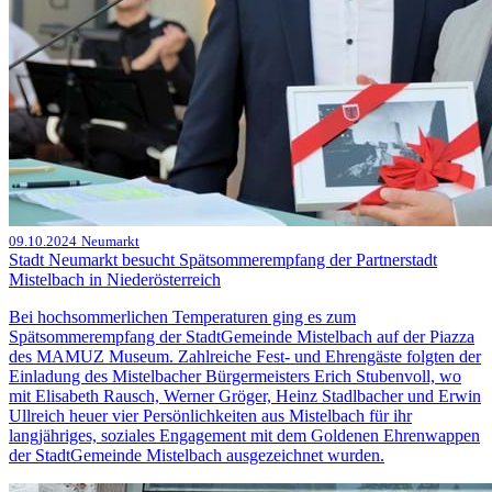
09.10.2024
Neumarkt
Stadt Neumarkt besucht Spätsommerempfang der Partnerstadt
Mistelbach in Niederösterreich
Bei hochsommerlichen Temperaturen ging es zum
Spätsommerempfang der StadtGemeinde Mistelbach auf der Piazza
des MAMUZ Museum. Zahlreiche Fest- und Ehrengäste folgten der
Einladung des Mistelbacher Bürgermeisters Erich Stubenvoll, wo
mit Elisabeth Rausch, Werner Gröger, Heinz Stadlbacher und Erwin
Ullreich heuer vier Persönlichkeiten aus Mistelbach für ihr
langjähriges, soziales Engagement mit dem Goldenen Ehrenwappen
der StadtGemeinde Mistelbach ausgezeichnet wurden.