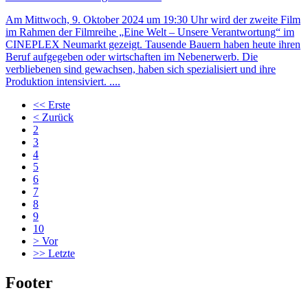
Am Mittwoch, 9. Oktober 2024 um 19:30 Uhr wird der zweite Film
im Rahmen der Filmreihe „Eine Welt – Unsere Verantwortung“ im
CINEPLEX Neumarkt gezeigt. Tausende Bauern haben heute ihren
Beruf aufgegeben oder wirtschaften im Nebenerwerb. Die
verbliebenen sind gewachsen, haben sich spezialisiert und ihre
Produktion intensiviert. ....
<<
Erste
<
Zurück
2
3
4
5
6
7
8
9
10
>
Vor
>>
Letzte
Footer