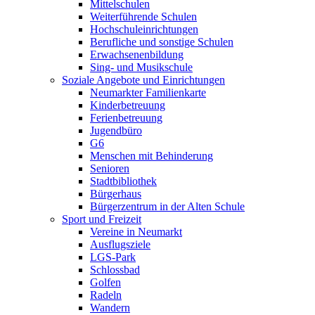
Mittelschulen
Weiterführende Schulen
Hochschuleinrichtungen
Berufliche und sonstige Schulen
Erwachsenenbildung
Sing- und Musikschule
Soziale Angebote und Einrichtungen
Neumarkter Familienkarte
Kinderbetreuung
Ferienbetreuung
Jugendbüro
G6
Menschen mit Behinderung
Senioren
Stadtbibliothek
Bürgerhaus
Bürgerzentrum in der Alten Schule
Sport und Freizeit
Vereine in Neumarkt
Ausflugsziele
LGS-Park
Schlossbad
Golfen
Radeln
Wandern