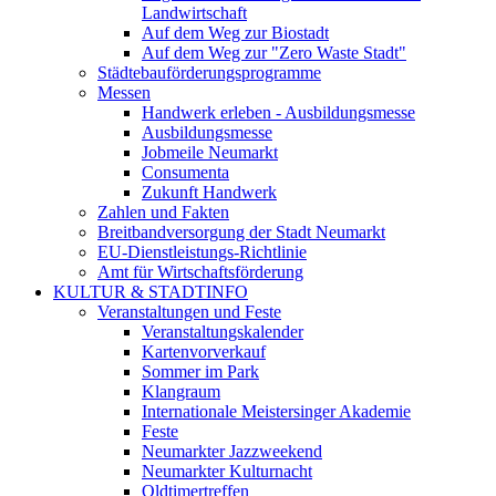
Landwirtschaft
Auf dem Weg zur Biostadt
Auf dem Weg zur "Zero Waste Stadt"
Städtebauförderungsprogramme
Messen
Handwerk erleben - Ausbildungsmesse
Ausbildungsmesse
Jobmeile Neumarkt
Consumenta
Zukunft Handwerk
Zahlen und Fakten
Breitbandversorgung der Stadt Neumarkt
EU-Dienstleistungs-Richtlinie
Amt für Wirtschaftsförderung
KULTUR & STADTINFO
Veranstaltungen und Feste
Veranstaltungskalender
Kartenvorverkauf
Sommer im Park
Klangraum
Internationale Meistersinger Akademie
Feste
Neumarkter Jazzweekend
Neumarkter Kulturnacht
Oldtimertreffen