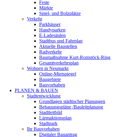
Feste
Märkte
Spiel- und Bolzplätze
Verkehr
Parkhäuser
Handyparken
E-Ladesäulen
Stadtbus und Fahrplan
Aktuelle Baustellen
Radverkehr
Baumaßnahme Kurt-Romstöck-Ring
Gesamtverkehrsplan
Wohnen in Neumarkt
Online-Mietspiegel
Baugebiete
Bauvorhaben
PLANEN & BAUEN
Stadtentwicklung
Grundlagen städtischer Planungen
Bebauungspläne /Bauleitplanung
Stadtleitbild
Lärmaktionsplan
Stadtpark
Ihr Bauvorhaben
Digitaler Bauantrag