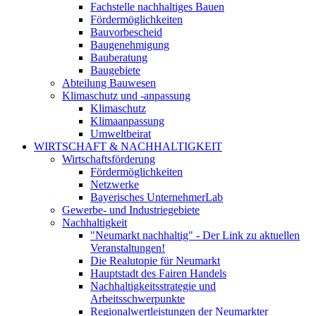
Fachstelle nachhaltiges Bauen
Fördermöglichkeiten
Bauvorbescheid
Baugenehmigung
Bauberatung
Baugebiete
Abteilung Bauwesen
Klimaschutz und -anpassung
Klimaschutz
Klimaanpassung
Umweltbeirat
WIRTSCHAFT & NACHHALTIGKEIT
Wirtschaftsförderung
Fördermöglichkeiten
Netzwerke
Bayerisches UnternehmerLab
Gewerbe- und Industriegebiete
Nachhaltigkeit
"Neumarkt nachhaltig" - Der Link zu aktuellen
Veranstaltungen!
Die Realutopie für Neumarkt
Hauptstadt des Fairen Handels
Nachhaltigkeitsstrategie und
Arbeitsschwerpunkte
Regionalwertleistungen der Neumarkter