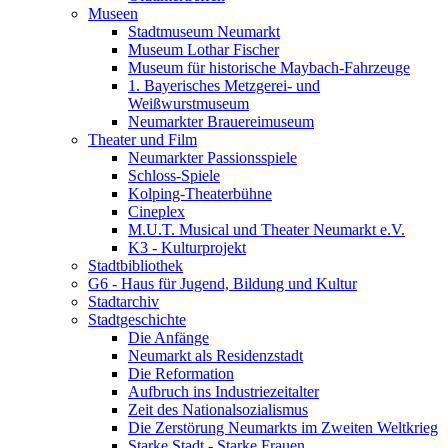
Museen
Stadtmuseum Neumarkt
Museum Lothar Fischer
Museum für historische Maybach-Fahrzeuge
1. Bayerisches Metzgerei- und
Weißwurstmuseum
Neumarkter Brauereimuseum
Theater und Film
Neumarkter Passionsspiele
Schloss-Spiele
Kolping-Theaterbühne
Cineplex
M.U.T. Musical und Theater Neumarkt e.V.
K3 - Kulturprojekt
Stadtbibliothek
G6 - Haus für Jugend, Bildung und Kultur
Stadtarchiv
Stadtgeschichte
Die Anfänge
Neumarkt als Residenzstadt
Die Reformation
Aufbruch ins Industriezeitalter
Zeit des Nationalsozialismus
Die Zerstörung Neumarkts im Zweiten Weltkrieg
Starke Stadt - Starke Frauen