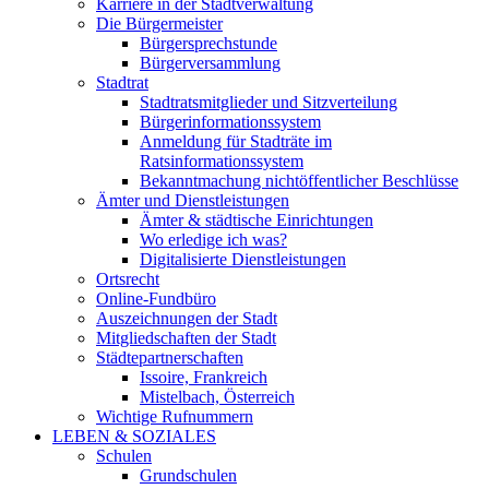
Karriere in der Stadtverwaltung
Die Bürgermeister
Bürgersprechstunde
Bürgerversammlung
Stadtrat
Stadtratsmitglieder und Sitzverteilung
Bürgerinformationssystem
Anmeldung für Stadträte im
Ratsinformationssystem
Bekanntmachung nichtöffentlicher Beschlüsse
Ämter und Dienstleistungen
Ämter & städtische Einrichtungen
Wo erledige ich was?
Digitalisierte Dienstleistungen
Ortsrecht
Online-Fundbüro
Auszeichnungen der Stadt
Mitgliedschaften der Stadt
Städtepartnerschaften
Issoire, Frankreich
Mistelbach, Österreich
Wichtige Rufnummern
LEBEN & SOZIALES
Schulen
Grundschulen