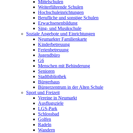
Mittelschulen
Weiterführende Schulen
Hochschuleinrichtungen
Berufliche und sonstige Schulen
Erwachsenenbildung
Sing- und Musikschule
Soziale Angebote und Einrichtungen
Neumarkter Familienkarte
Kinderbetreuung
Ferienbetreuung
Jugendbüro
G6
Menschen mit Behinderung
Senioren
Stadtbibliothek
Bürgerhaus
Bürgerzentrum in der Alten Schule
Sport und Freizeit
Vereine in Neumarkt
Ausflugsziele
LGS-Park
Schlossbad
Golfen
Radeln
Wandern