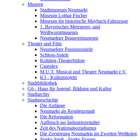
Museen
Stadtmuseum Neumarkt
Museum Lothar Fischer
Museum für historische Maybach-Fahrzeuge
1. Bayerisches Metzgerei- und
Weißwurstmuseum
Neumarkter Brauereimuseum
Theater und Film
Neumarkter Passionsspiele
Schloss-Spiele
Kolping-Theaterbühne
Cineplex
M.U.T. Musical und Theater Neumarkt e.V.
K3 - Kulturprojekt
Stadtbibliothek
G6 - Haus für Jugend, Bildung und Kultur
Stadtarchiv
Stadtgeschichte
Die Anfänge
Neumarkt als Residenzstadt
Die Reformation
Aufbruch ins Industriezeitalter
Zeit des Nationalsozialismus
Die Zerstörung Neumarkts im Zweiten Weltkrieg
Starke Stadt - Starke Frauen