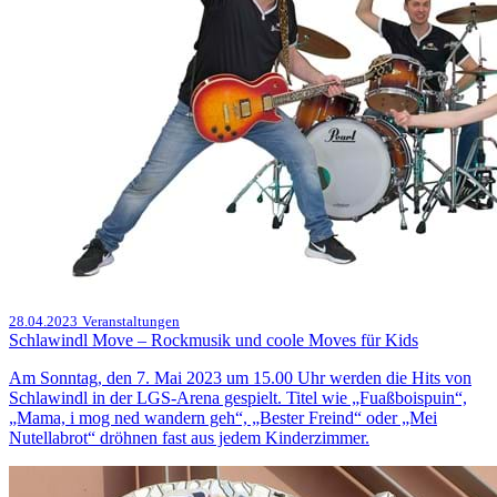
28.04.2023
Veranstaltungen
Schlawindl Move – Rockmusik und coole Moves für Kids
Am Sonntag, den 7. Mai 2023 um 15.00 Uhr werden die Hits von
Schlawindl in der LGS-Arena gespielt. Titel wie „Fuaßboispuin“,
„Mama, i mog ned wandern geh“, „Bester Freind“ oder „Mei
Nutellabrot“ dröhnen fast aus jedem Kinderzimmer.