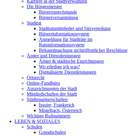
Karriere in der Stadtverwaltung
Die Bürgermeister
Bürgersprechstunde
Bürgerversammlung
Stadtrat
Stadtratsmitglieder und Sitzverteilung
Bürgerinformationssystem
Anmeldung für Stadträte im
Ratsinformationssystem
Bekanntmachung nichtöffentlicher Beschlüsse
Ämter und Dienstleistungen
Ämter & städtische Einrichtungen
Wo erledige ich was?
Digitalisierte Dienstleistungen
Ortsrecht
Online-Fundbüro
Auszeichnungen der Stadt
Mitgliedschaften der Stadt
Städtepartnerschaften
Issoire, Frankreich
Mistelbach, Österreich
Wichtige Rufnummern
LEBEN & SOZIALES
Schulen
Grundschulen