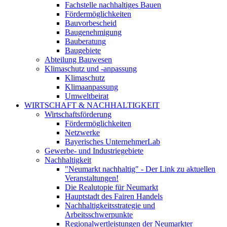
Fachstelle nachhaltiges Bauen
Fördermöglichkeiten
Bauvorbescheid
Baugenehmigung
Bauberatung
Baugebiete
Abteilung Bauwesen
Klimaschutz und -anpassung
Klimaschutz
Klimaanpassung
Umweltbeirat
WIRTSCHAFT & NACHHALTIGKEIT
Wirtschaftsförderung
Fördermöglichkeiten
Netzwerke
Bayerisches UnternehmerLab
Gewerbe- und Industriegebiete
Nachhaltigkeit
"Neumarkt nachhaltig" - Der Link zu aktuellen
Veranstaltungen!
Die Realutopie für Neumarkt
Hauptstadt des Fairen Handels
Nachhaltigkeitsstrategie und
Arbeitsschwerpunkte
Regionalwertleistungen der Neumarkter