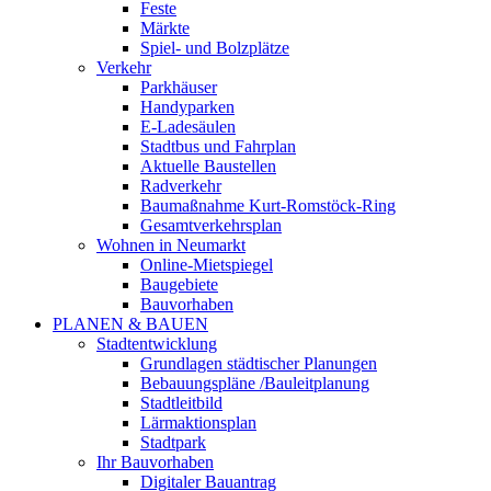
Feste
Märkte
Spiel- und Bolzplätze
Verkehr
Parkhäuser
Handyparken
E-Ladesäulen
Stadtbus und Fahrplan
Aktuelle Baustellen
Radverkehr
Baumaßnahme Kurt-Romstöck-Ring
Gesamtverkehrsplan
Wohnen in Neumarkt
Online-Mietspiegel
Baugebiete
Bauvorhaben
PLANEN & BAUEN
Stadtentwicklung
Grundlagen städtischer Planungen
Bebauungspläne /Bauleitplanung
Stadtleitbild
Lärmaktionsplan
Stadtpark
Ihr Bauvorhaben
Digitaler Bauantrag