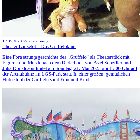
12.05.2023
Veranstaltungen
Theater Lanzelot – Das Grüffelokind
Eine Fortsetzungsgeschichte des „Grüffelo“ als Theaterstück mit
Figuren und Musik nach dem Bilderbuch von Axel Scheffler und
Julia Donaldson findet am Sonntag, 21. Mai 2023 um 15.00 Uhr auf
der Arenabühne im LGS-Park statt. In einer großen, gemütlichen
Höhle lebt der Grüffelo samt Frau und Kind.