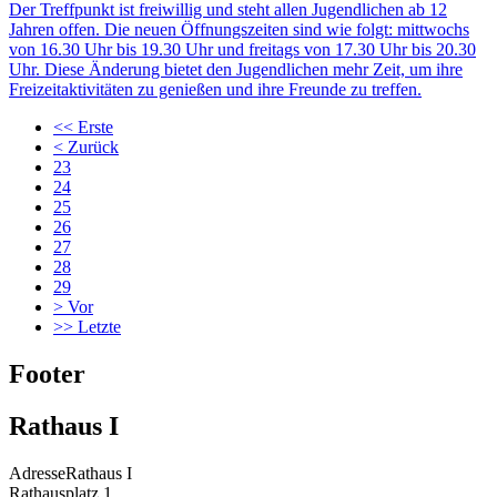
Der Treffpunkt ist freiwillig und steht allen Jugendlichen ab 12
Jahren offen. Die neuen Öffnungszeiten sind wie folgt: mittwochs
von 16.30 Uhr bis 19.30 Uhr und freitags von 17.30 Uhr bis 20.30
Uhr. Diese Änderung bietet den Jugendlichen mehr Zeit, um ihre
Freizeitaktivitäten zu genießen und ihre Freunde zu treffen.
<<
Erste
<
Zurück
23
24
25
26
27
28
29
>
Vor
>>
Letzte
Footer
Rathaus I
Adresse
Rathaus I
Rathausplatz 1