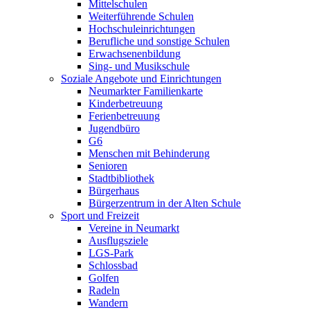
Mittelschulen
Weiterführende Schulen
Hochschuleinrichtungen
Berufliche und sonstige Schulen
Erwachsenenbildung
Sing- und Musikschule
Soziale Angebote und Einrichtungen
Neumarkter Familienkarte
Kinderbetreuung
Ferienbetreuung
Jugendbüro
G6
Menschen mit Behinderung
Senioren
Stadtbibliothek
Bürgerhaus
Bürgerzentrum in der Alten Schule
Sport und Freizeit
Vereine in Neumarkt
Ausflugsziele
LGS-Park
Schlossbad
Golfen
Radeln
Wandern