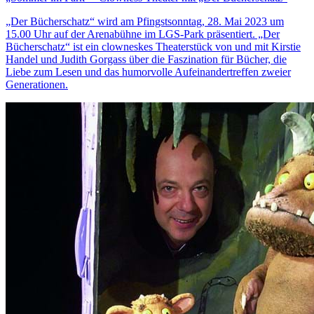
„Der Bücherschatz“ wird am Pfingstsonntag, 28. Mai 2023 um
15.00 Uhr auf der Arenabühne im LGS-Park präsentiert. „Der
Bücherschatz“ ist ein clowneskes Theaterstück von und mit Kirstie
Handel und Judith Gorgass über die Faszination für Bücher, die
Liebe zum Lesen und das humorvolle Aufeinandertreffen zweier
Generationen.