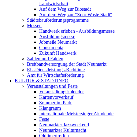
Landwirtschaft
Auf dem Weg zur Biostadt
Auf dem Weg zur "Zero Waste Stadt"
Städtebauförderungsprogramme
Messen
Handwerk erleben - Ausbildungsmesse
Ausbildungsmesse
Jobmeile Neumarkt
Consumenta
Zukunft Handwerk
Zahlen und Fakten
Breitbandversorgung der Stadt Neumarkt
EU-Dienstleistungs-Richtlinie
Amt für Wirtschaftsförderung
KULTUR & STADTINFO
Veranstaltungen und Feste
Veranstaltungskalender
Kartenvorverkauf
Sommer im Park
Klangraum
Internationale Meistersinger Akademie
Feste
Neumarkter Jazzweekend
Neumarkter Kulturnacht
Oldtimertreffen