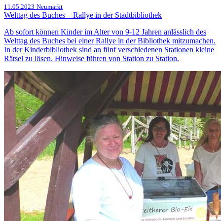
11.05.2023
Neumarkt
Welttag des Buches – Rallye in der Stadtbibliothek
Ab sofort können Kinder im Alter von 9-12 Jahren anlässlich des
Welttag des Buches bei einer Rallye in der Bibliothek mitzumachen.
In der Kinderbibliothek sind an fünf verschiedenen Stationen kleine
Rätsel zu lösen. Hinweise führen von Station zu Station.