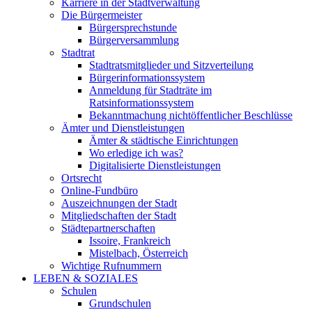
Karriere in der Stadtverwaltung
Die Bürgermeister
Bürgersprechstunde
Bürgerversammlung
Stadtrat
Stadtratsmitglieder und Sitzverteilung
Bürgerinformationssystem
Anmeldung für Stadträte im
Ratsinformationssystem
Bekanntmachung nichtöffentlicher Beschlüsse
Ämter und Dienstleistungen
Ämter & städtische Einrichtungen
Wo erledige ich was?
Digitalisierte Dienstleistungen
Ortsrecht
Online-Fundbüro
Auszeichnungen der Stadt
Mitgliedschaften der Stadt
Städtepartnerschaften
Issoire, Frankreich
Mistelbach, Österreich
Wichtige Rufnummern
LEBEN & SOZIALES
Schulen
Grundschulen