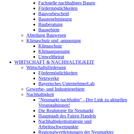
Fachstelle nachhaltiges Bauen
Fördermöglichkeiten
Bauvorbescheid
Baugenehmigung
Bauberatung
Baugebiete
Abteilung Bauwesen
Klimaschutz und -anpassung
Klimaschutz
Klimaanpassung
Umweltbeirat
WIRTSCHAFT & NACHHALTIGKEIT
Wirtschaftsförderung
Fördermöglichkeiten
Netzwerke
Bayerisches UnternehmerLab
Gewerbe- und Industriegebiete
Nachhaltigkeit
"Neumarkt nachhaltig" - Der Link zu aktuellen
Veranstaltungen!
Die Realutopie für Neumarkt
Hauptstadt des Fairen Handels
Nachhaltigkeitsstrategie und
Arbeitsschwerpunkte
Regionalwertleistungen der Neumarkter