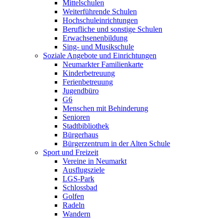
Mittelschulen
Weiterführende Schulen
Hochschuleinrichtungen
Berufliche und sonstige Schulen
Erwachsenenbildung
Sing- und Musikschule
Soziale Angebote und Einrichtungen
Neumarkter Familienkarte
Kinderbetreuung
Ferienbetreuung
Jugendbüro
G6
Menschen mit Behinderung
Senioren
Stadtbibliothek
Bürgerhaus
Bürgerzentrum in der Alten Schule
Sport und Freizeit
Vereine in Neumarkt
Ausflugsziele
LGS-Park
Schlossbad
Golfen
Radeln
Wandern