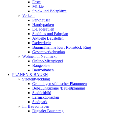
Feste
Märkte
Spiel- und Bolzplätze
Verkehr
Parkhäuser
Handyparken
E-Ladesäulen
Stadtbus und Fahrplan
Aktuelle Baustellen
Radverkehr
Baumaßnahme Kurt-Romstöck-Ring
Gesamtverkehrsplan
Wohnen in Neumarkt
Online-Mietspiegel
Baugebiete
Bauvorhaben
PLANEN & BAUEN
Stadtentwicklung
Grundlagen städtischer Planungen
Bebauungspläne /Bauleitplanung
Stadtleitbild
Lärmaktionsplan
Stadtpark
Ihr Bauvorhaben
Digitaler Bauantrag