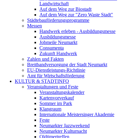
Landwirtschaft
Auf dem Weg zur Biostadt
Auf dem Weg zur "Zero Waste Stadt"
Städtebauförderungsprogramme
Messen
Handwerk erleben - Ausbildungsmesse
Ausbildungsmesse
Jobmeile Neumarkt
Consumenta
Zukunft Handwerk
Zahlen und Fakten
Breitbandversorgung der Stadt Neumarkt
EU-Dienstleistungs-Richtlinie
Amt für Wirtschaftsförderung
KULTUR & STADTINFO
Veranstaltungen und Feste
Veranstaltungskalender
Kartenvorverkauf
Sommer im Park
Klangraum
Internationale Meistersinger Akademie
Feste
Neumarkter Jazzweekend
Neumarkter Kulturnacht
Oldtimertreffen