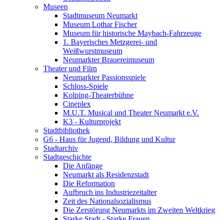
Museen
Stadtmuseum Neumarkt
Museum Lothar Fischer
Museum für historische Maybach-Fahrzeuge
1. Bayerisches Metzgerei- und
Weißwurstmuseum
Neumarkter Brauereimuseum
Theater und Film
Neumarkter Passionsspiele
Schloss-Spiele
Kolping-Theaterbühne
Cineplex
M.U.T. Musical und Theater Neumarkt e.V.
K3 - Kulturprojekt
Stadtbibliothek
G6 - Haus für Jugend, Bildung und Kultur
Stadtarchiv
Stadtgeschichte
Die Anfänge
Neumarkt als Residenzstadt
Die Reformation
Aufbruch ins Industriezeitalter
Zeit des Nationalsozialismus
Die Zerstörung Neumarkts im Zweiten Weltkrieg
Starke Stadt - Starke Frauen