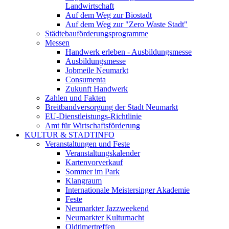
Landwirtschaft
Auf dem Weg zur Biostadt
Auf dem Weg zur "Zero Waste Stadt"
Städtebauförderungsprogramme
Messen
Handwerk erleben - Ausbildungsmesse
Ausbildungsmesse
Jobmeile Neumarkt
Consumenta
Zukunft Handwerk
Zahlen und Fakten
Breitbandversorgung der Stadt Neumarkt
EU-Dienstleistungs-Richtlinie
Amt für Wirtschaftsförderung
KULTUR & STADTINFO
Veranstaltungen und Feste
Veranstaltungskalender
Kartenvorverkauf
Sommer im Park
Klangraum
Internationale Meistersinger Akademie
Feste
Neumarkter Jazzweekend
Neumarkter Kulturnacht
Oldtimertreffen