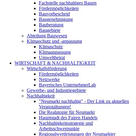
Fachstelle nachhaltiges Bauen
Fördermöglichkeiten
Bauvorbescheid
Baugenehmigung
Bauberatung
Baugebiete
Abteilung Bauwesen
Klimaschutz und -anpassung
Klimaschutz
Klimaanpassung
Umweltbeirat
WIRTSCHAFT & NACHHALTIGKEIT
Wirtschaftsförderung
Fördermöglichkeiten
Netzwerke
Bayerisches UnternehmerLab
Gewerbe- und Industriegebiete
Nachhaltigkeit
"Neumarkt nachhaltig" - Der Link zu aktuellen
Veranstaltungen!
Die Realutopie für Neumarkt
Hauptstadt des Fairen Handels
Nachhaltigkeitsstrategie und
Arbeitsschwerpunkte
Regionalwertleistungen der Neumarkter