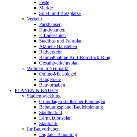
Feste
Märkte
Spiel- und Bolzplätze
Verkehr
Parkhäuser
Handyparken
E-Ladesäulen
Stadtbus und Fahrplan
Aktuelle Baustellen
Radverkehr
Baumaßnahme Kurt-Romstöck-Ring
Gesamtverkehrsplan
Wohnen in Neumarkt
Online-Mietspiegel
Baugebiete
Bauvorhaben
PLANEN & BAUEN
Stadtentwicklung
Grundlagen städtischer Planungen
Bebauungspläne /Bauleitplanung
Stadtleitbild
Lärmaktionsplan
Stadtpark
Ihr Bauvorhaben
Digitaler Bauantrag