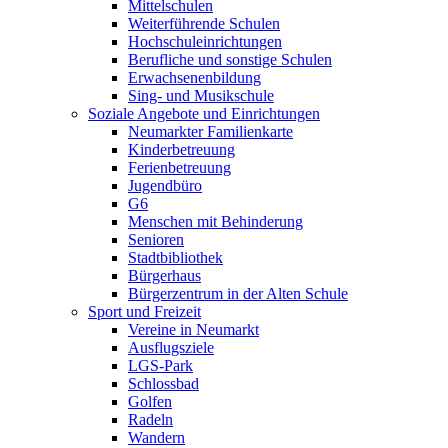
Mittelschulen
Weiterführende Schulen
Hochschuleinrichtungen
Berufliche und sonstige Schulen
Erwachsenenbildung
Sing- und Musikschule
Soziale Angebote und Einrichtungen
Neumarkter Familienkarte
Kinderbetreuung
Ferienbetreuung
Jugendbüro
G6
Menschen mit Behinderung
Senioren
Stadtbibliothek
Bürgerhaus
Bürgerzentrum in der Alten Schule
Sport und Freizeit
Vereine in Neumarkt
Ausflugsziele
LGS-Park
Schlossbad
Golfen
Radeln
Wandern