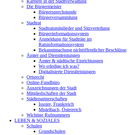
Karriere in der Stadtverwaltung
Die Bürgermeister
Bürgersprechstunde
Bürgerversammlung
Stadtrat
Stadtratsmitglieder und Sitzverteilung
Bürgerinformationssystem
Anmeldung für Stadträte im
Ratsinformationssystem
Bekanntmachung nichtöffentlicher Beschlüsse
Ämter und Dienstleistungen
Ämter & städtische Einrichtungen
Wo erledige ich was?
Digitalisierte Dienstleistungen
Ortsrecht
Online-Fundbüro
Auszeichnungen der Stadt
Mitgliedschaften der Stadt
Städtepartnerschaften
Issoire, Frankreich
Mistelbach, Österreich
Wichtige Rufnummern
LEBEN & SOZIALES
Schulen
Grundschulen