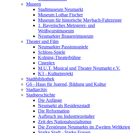
Museen
Stadtmuseum Neumarkt
Museum Lothar Fischer
Museum für historische Maybach-Fahrzeuge
1. Bayerisches Metzgerei- und
Weißwurstmuseum
Neumarkter Brauereimuseum
Theater und Film
Neumarkter Passionsspiele
Schloss-Spiele
Kolping-Theaterbühne
Cineplex
M.U.T. Musical und Theater Neumarkt e.V.
K3 - Kulturprojekt
Stadtbibliothek
G6 - Haus für Jugend, Bildung und Kultur
Stadtarchiv
Stadtgeschichte
Die Anfänge
Neumarkt als Residenzstadt
Die Reformation
Aufbruch ins Industriezeitalter
Zeit des Nationalsozialismus
Die Zerstörung Neumarkts im Zweiten Weltkrieg
Starke Stadt - Starke Frauen