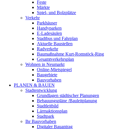
Feste
Märkte
Spiel- und Bolzplätze
Verkehr
Parkhäuser
Handyparken
E-Ladesäulen
Stadtbus und Fahrplan
Aktuelle Baustellen
Radverkehr
Baumaßnahme Kurt-Romstöck-Ring
Gesamtverkehrsplan
Wohnen in Neumarkt
Online-Mietspiegel
Baugebiete
Bauvorhaben
PLANEN & BAUEN
Stadtentwicklung
Grundlagen städtischer Planungen
Bebauungspläne /Bauleitplanung
Stadtleitbild
Lärmaktionsplan
Stadtpark
Ihr Bauvorhaben
Digitaler Bauantrag