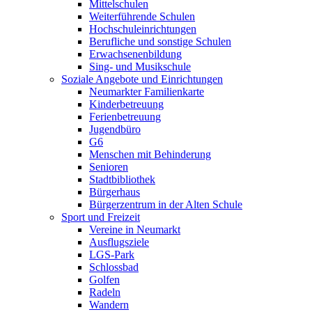
Mittelschulen
Weiterführende Schulen
Hochschuleinrichtungen
Berufliche und sonstige Schulen
Erwachsenenbildung
Sing- und Musikschule
Soziale Angebote und Einrichtungen
Neumarkter Familienkarte
Kinderbetreuung
Ferienbetreuung
Jugendbüro
G6
Menschen mit Behinderung
Senioren
Stadtbibliothek
Bürgerhaus
Bürgerzentrum in der Alten Schule
Sport und Freizeit
Vereine in Neumarkt
Ausflugsziele
LGS-Park
Schlossbad
Golfen
Radeln
Wandern