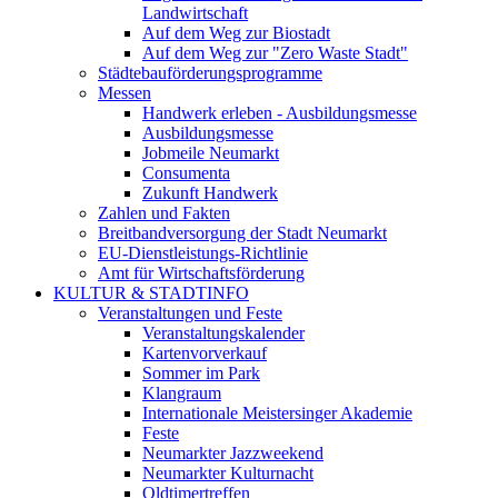
Landwirtschaft
Auf dem Weg zur Biostadt
Auf dem Weg zur "Zero Waste Stadt"
Städtebauförderungsprogramme
Messen
Handwerk erleben - Ausbildungsmesse
Ausbildungsmesse
Jobmeile Neumarkt
Consumenta
Zukunft Handwerk
Zahlen und Fakten
Breitbandversorgung der Stadt Neumarkt
EU-Dienstleistungs-Richtlinie
Amt für Wirtschaftsförderung
KULTUR & STADTINFO
Veranstaltungen und Feste
Veranstaltungskalender
Kartenvorverkauf
Sommer im Park
Klangraum
Internationale Meistersinger Akademie
Feste
Neumarkter Jazzweekend
Neumarkter Kulturnacht
Oldtimertreffen