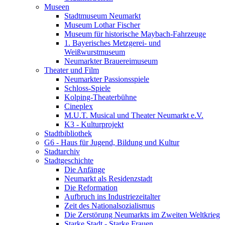
Museen
Stadtmuseum Neumarkt
Museum Lothar Fischer
Museum für historische Maybach-Fahrzeuge
1. Bayerisches Metzgerei- und
Weißwurstmuseum
Neumarkter Brauereimuseum
Theater und Film
Neumarkter Passionsspiele
Schloss-Spiele
Kolping-Theaterbühne
Cineplex
M.U.T. Musical und Theater Neumarkt e.V.
K3 - Kulturprojekt
Stadtbibliothek
G6 - Haus für Jugend, Bildung und Kultur
Stadtarchiv
Stadtgeschichte
Die Anfänge
Neumarkt als Residenzstadt
Die Reformation
Aufbruch ins Industriezeitalter
Zeit des Nationalsozialismus
Die Zerstörung Neumarkts im Zweiten Weltkrieg
Starke Stadt - Starke Frauen