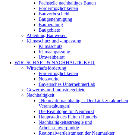
Fachstelle nachhaltiges Bauen
Fördermöglichkeiten
Bauvorbescheid
Baugenehmigung
Bauberatung
Baugebiete
Abteilung Bauwesen
Klimaschutz und -anpassung
Klimaschutz
Klimaanpassung
Umweltbeirat
WIRTSCHAFT & NACHHALTIGKEIT
Wirtschaftsförderung
Fördermöglichkeiten
Netzwerke
Bayerisches UnternehmerLab
Gewerbe- und Industriegebiete
Nachhaltigkeit
"Neumarkt nachhaltig" - Der Link zu aktuellen
Veranstaltungen!
Die Realutopie für Neumarkt
Hauptstadt des Fairen Handels
Nachhaltigkeitsstrategie und
Arbeitsschwerpunkte
Regionalwertleistungen der Neumarkter