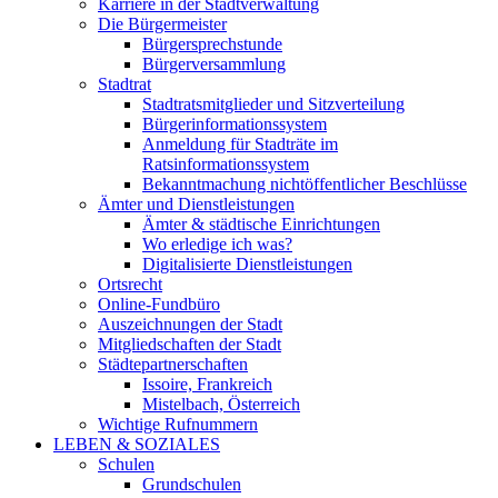
Karriere in der Stadtverwaltung
Die Bürgermeister
Bürgersprechstunde
Bürgerversammlung
Stadtrat
Stadtratsmitglieder und Sitzverteilung
Bürgerinformationssystem
Anmeldung für Stadträte im
Ratsinformationssystem
Bekanntmachung nichtöffentlicher Beschlüsse
Ämter und Dienstleistungen
Ämter & städtische Einrichtungen
Wo erledige ich was?
Digitalisierte Dienstleistungen
Ortsrecht
Online-Fundbüro
Auszeichnungen der Stadt
Mitgliedschaften der Stadt
Städtepartnerschaften
Issoire, Frankreich
Mistelbach, Österreich
Wichtige Rufnummern
LEBEN & SOZIALES
Schulen
Grundschulen